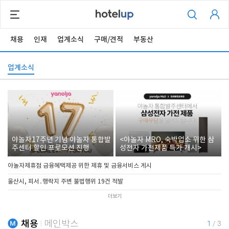
채용
인재
업계소식
구매/견적
부동산
업계소식
야놀자17주년 기념 야놀자 통합발
<야놀자 MRO, 숙박업소 위한 삼
주센터 할인 프로모션 진행
성전자 가전제품 특가 개시>
야놀자제휴점 금융혜택제공 위한 제휴 및 금융서비스 게시
울산시, 피서․행락지 주변 불법행위 19건 적발
더보기
채용
메인박스
1
/
3