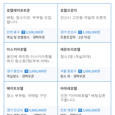
호텔에어포트준
호텔오로이
베팅, 청소이모, 부부팀 모집
안산시 고잔동 격일제 프론트
합니다.
인천 중구
월
2,500,000원
경기 안산시
월
3,300,000원
객실 및 호텔청소
경력무관
프론트업무
1년 이상
이스키아호텔
레몬트리호텔
용인에 위치한 이스키아호텔
청소1명 (객실26개)
에서 청소원2명(부부,자매)을
모집합니다..
경기 용인시
월
2,600,000원
서울 종로구
월
2,600,000원
객실청소
경력무관
청소 외
경력무관
메이트모텔
아마레호텔
청소 부부팀. 자매팀 구인
인천 *아마레호텔* 베팅삼촌
구합니다.
경기 안산시
월
4,800,000원
인천 계양구
월
2,600,000원