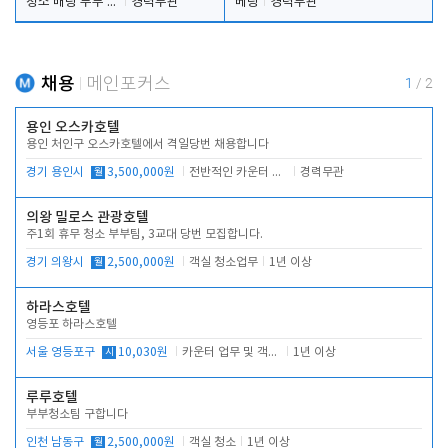
청소 배팅 부부 구합니다
경력무관
베팅
경력무관
채용
메인포커스
1
/
2
용인 오스카호텔
용인 처인구 오스카호텔에서 격일당번 채용합니다
경기 용인시
월
3,500,000원
전반적인 카운터 업무
경력무관
의왕 밀로스 관광호텔
주1회 휴무 청소 부부팀, 3교대 당번 모집합니다.
경기 의왕시
월
2,500,000원
객실 청소업무
1년 이상
하라스호텔
영등포 하라스호텔
서울 영등포구
시
10,030원
카운터 업무 및 객실관리(청소상태 확인, 객실판매)
1년 이상
루루호텔
부부청소팀 구합니다
인천 남동구
월
2,500,000원
객실 청소
1년 이상