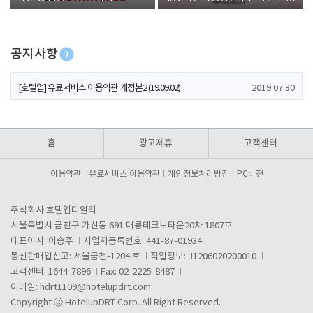
폰 증정
공지사항
[호텔업] 개인정보 처리방침 개정본1 (19.09.02)
2019.07.30
[호텔업] 유료서비스 이용약관 개정본2 (19.09.02)
2019.07.30
[호텔업] 개인정보 처리방침 개정본2 (19.09.02)
2019.07.30
홈
광고제휴
고객센터
이용약관
유료서비스 이용약관
개인정보처리방침
PC버전
주식회사 호텔업디알티
서울특별시 금천구 가산동 691 대륭테크노타운20차 1807호
대표이사: 이송주
사업자등록번호: 441-87-01934
통신판매업신고: 서울금천-1204 호
직업정보: J1206020200010
고객센터: 1644-7896
Fax: 02-2225-8487
이메일:
hdrt1109@hotelupdrt.com
Copyright ⓒ HotelupDRT Corp. All Right Reserved.