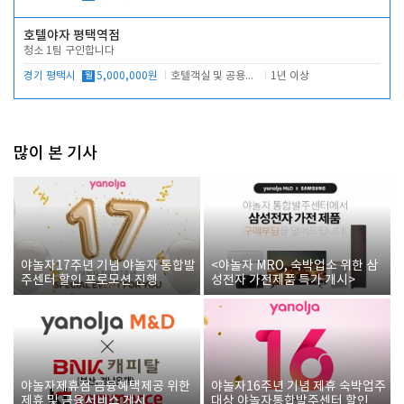
호텔야자 평택역점
청소 1팀 구인합니다
경기 평택시
월
5,000,000원
호텔객실 및 공용시설 청소 관리
1년 이상
많이 본 기사
야놀자17주년 기념 야놀자 통합발
<야놀자 MRO, 숙박업소 위한 삼
주센터 할인 프로모션 진행
성전자 가전제품 특가 개시>
야놀자제휴점 금융혜택제공 위한
야놀자16주년 기념 제휴 숙박업주
제휴 및 금융서비스 게시
대상 야놀자통합발주센터 할인쿠