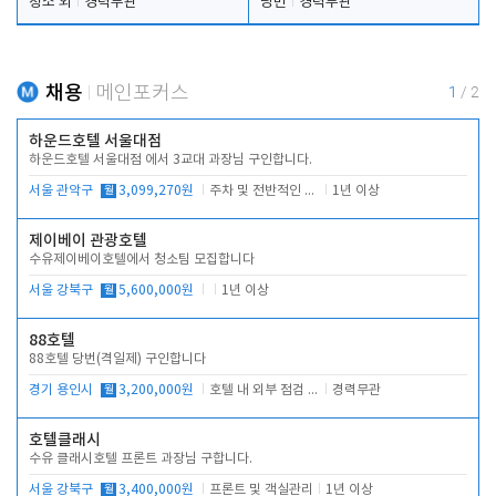
청소 외
경력무관
당번
경력무관
채용
메인포커스
1
/
2
하운드호텔 서울대점
하운드호텔 서울대점 에서 3교대 과장님 구인합니다.
서울 관악구
월
3,099,270원
주차 및 전반적인 당번업무
1년 이상
제이베이 관광호텔
수유제이베이호텔에서 청소팀 모집합니다
서울 강북구
월
5,600,000원
1년 이상
88호텔
88호텔 당번(격일제) 구인합니다
경기 용인시
월
3,200,000원
호텔 내 외부 점검 및 프런트 운영
경력무관
호텔클래시
수유 클래시호텔 프론트 과장님 구합니다.
서울 강북구
월
3,400,000원
프론트 및 객실관리
1년 이상