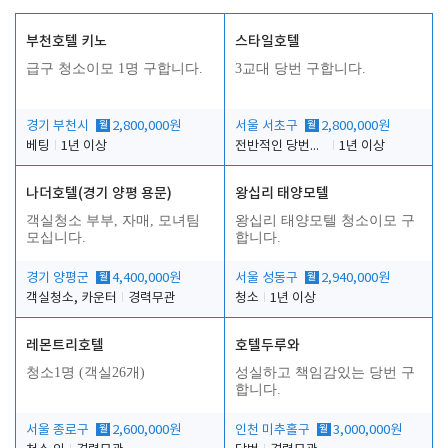
부천호텔 키노
스타일호텔
급구 청소이모 1명 구합니다.
3교대 당번 구합니다.
경기 부천시
월
2,800,000원
서울 서초구
월
2,800,000원
베팅
1년 이상
전반적인 당번업무
1년 이상
나더호텔(경기 양평 용문)
왕십리 태양모텔
객실청소 부부, 자매, 모녀팀
왕십리 태양모텔 청소이모 구
모십니다.
합니다.
경기 양평군
월
4,400,000원
서울 성동구
월
2,940,000원
객실청소, 카운터
경력무관
청소
1년 이상
레몬트리호텔
호텔두루와
청소1명 (객실26개)
성실하고 책임감있는 당번 구
합니다.
서울 종로구
월
2,600,000원
인천 미추홀구
월
3,000,000원