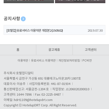
폰 증정
공지사항
[호텔업] 개인정보 처리방침 개정본1 (19.09.02)
2019.07.30
[호텔업] 유료서비스 이용약관 개정본2 (19.09.02)
2019.07.30
[호텔업] 개인정보 처리방침 개정본2 (19.09.02)
2019.07.30
홈
광고제휴
고객센터
이용약관
유료서비스 이용약관
개인정보처리방침
PC버전
주식회사 호텔업디알티
서울특별시 금천구 가산동 691 대륭테크노타운20차 1807호
대표이사: 이송주
사업자등록번호: 441-87-01934
통신판매업신고: 서울금천-1204 호
직업정보: J1206020200010
고객센터: 1644-7896
Fax: 02-2225-8487
이메일:
hdrt1109@hotelupdrt.com
Copyright ⓒ HotelupDRT Corp. All Right Reserved.