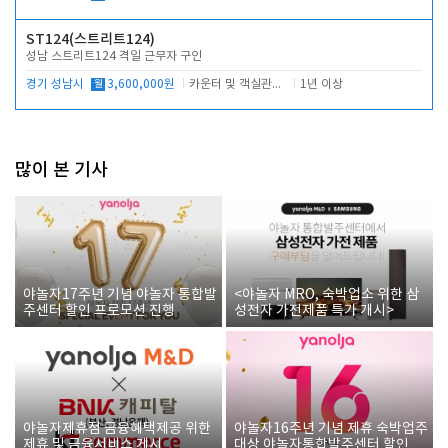
ST124(스트리트124)
성남 스트리트124 격일 근무자 구인
경기 성남시
월
3,600,000원
카운터 및 객실관리 전반
1년 이상
많이 본 기사
야놀자17주년 기념 야놀자 통합발
<야놀자 MRO, 숙박업소 위한 삼
주센터 할인 프로모션 진행
성전자 가전제품 특가 개시>
야놀자제휴점 금융혜택제공 위한
야놀자16주년 기념 제휴 숙박업주
제휴 및 금융서비스 게시
대상 야놀자통합발주센터 할인쿠