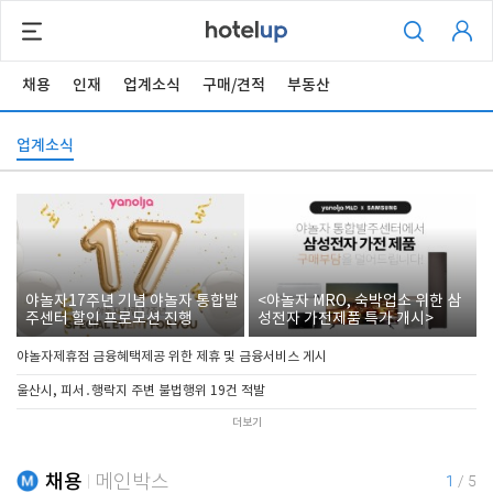
채용
인재
업계소식
구매/견적
부동산
업계소식
야놀자17주년 기념 야놀자 통합발
<야놀자 MRO, 숙박업소 위한 삼
주센터 할인 프로모션 진행
성전자 가전제품 특가 개시>
야놀자제휴점 금융혜택제공 위한 제휴 및 금융서비스 게시
울산시, 피서․행락지 주변 불법행위 19건 적발
더보기
채용
메인박스
1
/
5