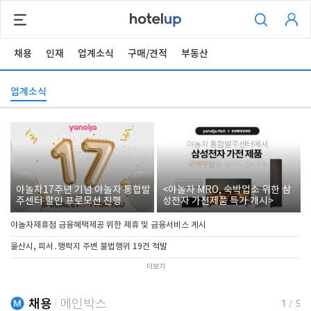
채용
인재
업계소식
구매/견적
부동산
업계소식
야놀자17주년 기념 야놀자 통합발
<야놀자 MRO, 숙박업소 위한 삼
주센터 할인 프로모션 진행
성전자 가전제품 특가 개시>
야놀자제휴점 금융혜택제공 위한 제휴 및 금융서비스 게시
울산시, 피서․행락지 주변 불법행위 19건 적발
더보기
채용
메인박스
1
/
5