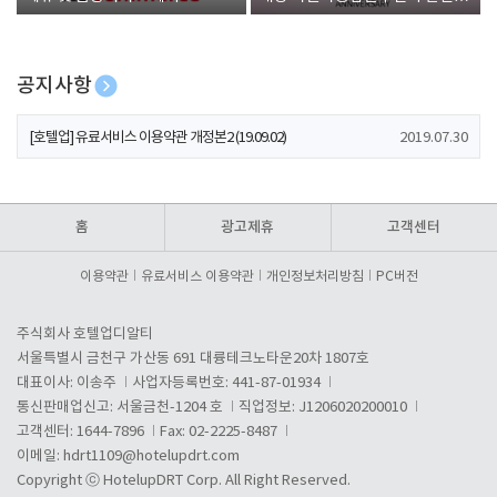
폰 증정
공지사항
[호텔업] 개인정보 처리방침 개정본1 (19.09.02)
2019.07.30
[호텔업] 유료서비스 이용약관 개정본2 (19.09.02)
2019.07.30
[호텔업] 개인정보 처리방침 개정본2 (19.09.02)
2019.07.30
홈
광고제휴
고객센터
이용약관
유료서비스 이용약관
개인정보처리방침
PC버전
주식회사 호텔업디알티
서울특별시 금천구 가산동 691 대륭테크노타운20차 1807호
대표이사: 이송주
사업자등록번호: 441-87-01934
통신판매업신고: 서울금천-1204 호
직업정보: J1206020200010
고객센터: 1644-7896
Fax: 02-2225-8487
이메일:
hdrt1109@hotelupdrt.com
Copyright ⓒ HotelupDRT Corp. All Right Reserved.