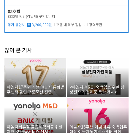
88호텔
88호텔 당번(격일제) 구인합니다
경기 용인시
월
3,200,000원
호텔 내 외부 점검 및 프런트 운영
경력무관
많이 본 기사
야놀자17주년 기념 야놀자 통합발
<야놀자 MRO, 숙박업소 위한 삼
주센터 할인 프로모션 진행
성전자 가전제품 특가 개시>
야놀자제휴점 금융혜택제공 위한
야놀자16주년 기념 제휴 숙박업주
제휴 및 금융서비스 게시
대상 야놀자통합발주센터 할인쿠