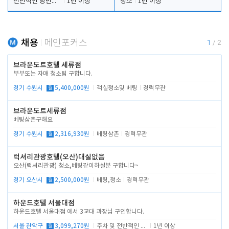
전반적인 당번업무
1년 이상
청소
1년 이상
채용
메인포커스
1
/
2
브라운도트호텔 세류점
부부또는 자매 청소팀 구합니다.
경기 수원시
월
5,400,000원
객실청소및 베팅
경력무관
브라운도트세류점
베팅삼촌구해요
경기 수원시
월
2,316,930원
베팅삼촌
경력무관
럭셔리관광호텔(오산)대실없음
오산(럭셔리관광) 청소,베팅같이하실분 구합니다~
경기 오산시
월
2,500,000원
베팅,청소
경력무관
하운드호텔 서울대점
하운드호텔 서울대점 에서 3교대 과장님 구인합니다.
서울 관악구
월
3,099,270원
주차 및 전반적인 당번업무
1년 이상