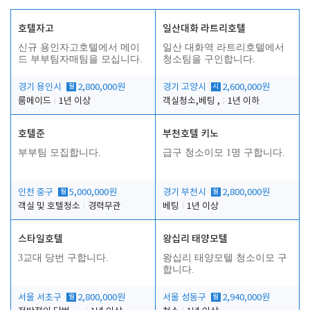
호텔자고
일산대화 라트리호텔
신규 용인자고호텔에서 메이
일산 대화역 라트리호텔에서
드 부부팀자매팀을 모십니다.
청소팀을 구인합니다.
경기 용인시
월
2,800,000원
경기 고양시
시
2,600,000원
룸메이드
1년 이상
객실청소,베팅 ,
1년 이하
호텔준
부천호텔 키노
부부팀 모집합니다.
급구 청소이모 1명 구합니다.
인천 중구
월
5,000,000원
경기 부천시
월
2,800,000원
객실 및 호텔청소
경력무관
베팅
1년 이상
스타일호텔
왕십리 태양모텔
3교대 당번 구합니다.
왕십리 태양모텔 청소이모 구
합니다.
서울 서초구
월
2,800,000원
서울 성동구
월
2,940,000원