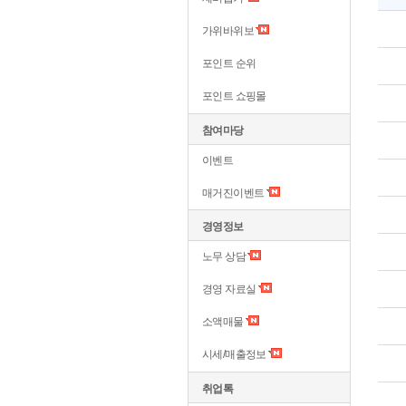
가위바위보
포인트 순위
포인트 쇼핑몰
참여마당
이벤트
매거진이벤트
경영정보
노무 상담
경영 자료실
소액매물
시세/매출정보
취업톡