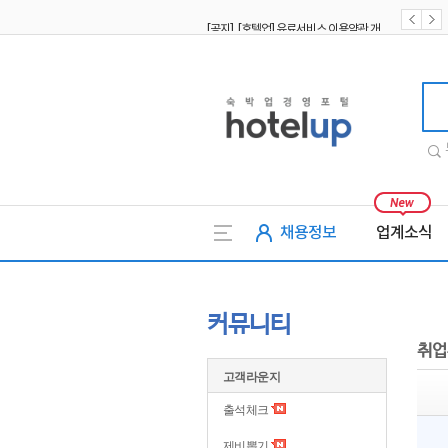
[공지] [호텔업] 유료서비스 이용약관 개정본2 (19.09.02)
[공지] [호텔업] 개인정보 처리방침 개정본2 (19.09.02)
호텔업
채용정보
업계소식
커뮤니티
취업
고객라운지
출석체크
제비뽑기