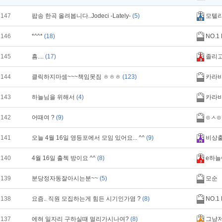
147
팝송 한곡 올려봅니다..Jodeci -Lately-
(5)
모텔
146
*^^*
(18)
NO.1
145
흠....
(17)
졸리
144
클릭하지마셈~~~책임못짐 ㅎㅎㅎ
(123)
카라
143
하늘님을 위해서
(4)
카라
142
어때여 ?
(9)
⊙ㅅ⊙
141
오늘 4월 16일 영등포에서 모임 있어요... ^^
(9)
비상
140
4월 16일 출첵 방이요 ^^
(8)
e하늘
139
분당정자동잘아시는분~~
(5)
모순
138
요즘.. 직원 모집하는게 힘든 시기인가염 ?
(8)
NO.1
137
에혀 일자리 구하실떄 멀리가시나여?
(8)
그냥