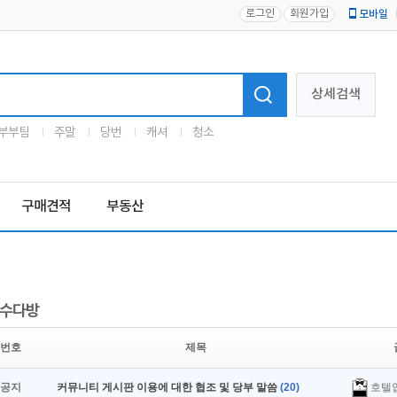
로그인
회원가입
모바일
로고
상세검색
부부팀
주말
당번
캐셔
청소
구매견적
부동산
수다방
번호
제목
호텔
공지
커뮤니티 게시판 이용에 대한 협조 및 당부 말씀
(20)