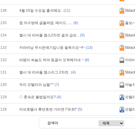
136
4월 15일 수요일 출석해요..
(11)
5blac
135
첨 자수방에 글올려염..메이드.......
(6)
울보パ
134
첼시 대 리버플 챔스2차전 결과 급보 ..
(5)
5blac
133
카라비님 무서운얘기입니둥 필독이요~!!~
(13)
5blac
132
바람이 싸늘도 하여 등골이 오싹해지네 ~
(6)
카라
131
첼시 대 리버플 챔스리그 2차전..
(4)
5blac
130
우리 모텔리어 님들^^
(7)
야놀
129
◇ 혼숙은 불법일까요?
(4)
모텔
128
러브호텔서 車번호판 가리면 \"유죄\"
(5)
모텔