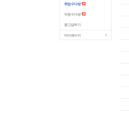
취업수다방
익명수다방
묻고답하기
마이페이지