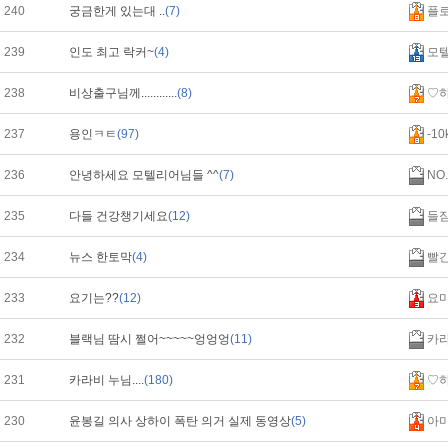
240
궁금한게 있는대 ..
(7)
플
239
인도 최고 락커~
(4)
모
238
비상출구님께............
(8)
♡
237
용인ㅋㅌ
(97)
-10
236
안녕하세요 모텔리어님들 ^^
(7)
NO.
235
다들 건강챙기세요
(12)
들
234
뉴스 한토막
(4)
빨
233
요기는??
(12)
요
232
블랙님 땀시 쩔어~~~~~엉엉엉
(11)
카
231
카라비 누님....
(180)
♡
230
윤봉길 의사 상하이 폭탄 의거 실제 동영상
(5)
아