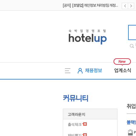
[공지] [호텔업] 개인정보 처리방침 개정본1 (19.09.02)
[공지] [호텔업] 유료서비스 이용약관 개정본2 (19.09.02)
호텔업
채용정보
업계소식
커뮤니티
취업
고객라운지
블랙
출석체크
제비뽑기