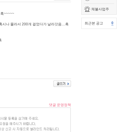
체불사업주
흑~~~~~
0
최근본 공고
 몰라서 200개 걸었다가 날라갓음....흑
흑