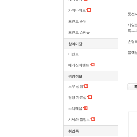
가위바위보
풍선내
포인트 순위
제일만
흑...
포인트 쇼핑몰
손담비
참여마당
블랙님~
이벤트
매거진이벤트
경영정보
노무 상담
경영 자료실
소액매물
시세/매출정보
취업톡