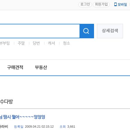
로그인
회원가입
모바일
로고
상세검색
부부팀
주말
당번
캐셔
청소
구매견적
부동산
수다방
님 땀시 쩔어~~~~~엉엉엉
카라비
등록일
2009.04.21 02:15:12
조회
3,661