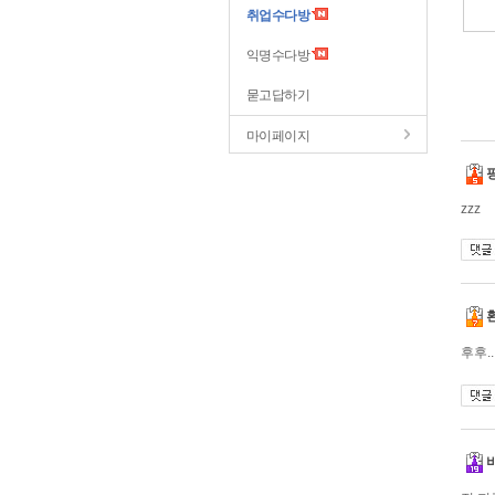
취업수다방
익명수다방
묻고답하기
마이페이지