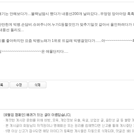
기는 안해보다가....블랙님땀시 했다가 내풍선200개 날라갔다...우엉엉 앙아아앙 흑흑
만한게 빅뱅.손담비.슈퍼주니어.누가1등할것인가 맞추기일것 같아서 올인하려다가 혹시나
..내풍선 돌리도...
를 좋아하지만 요즘 빅뱅노래가 1위로 뜨길래 빅뱅걸었다가.......아~~~~~~~~~~~~~
~~~~~~~~~~~~~~~~~~은 애물단지다.....