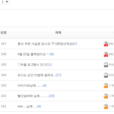
번호
제목
247
풍선 쿠폰 사실분 있나요 ?? (30장선착순)
(7)
e하
246
4월 22일 출첵방이요 ~~
(9)
e하
245
♡하울 로 2행시 짓기
(11)
카
244
보시는 순간 마법에 걸려요...
(17)
카
243
아미가르님께.........
(4)
♡
242
빨간담벼락 님께............
(19)
♡
241
mul.....님께......
(4)
♡