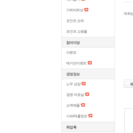
가위바위보
머하
포인트 순위
포인트 쇼핑몰
참여마당
이벤트
매거진이벤트
경영정보
노무 상담
경영 자료실
소액매물
시세/매출정보
취업톡