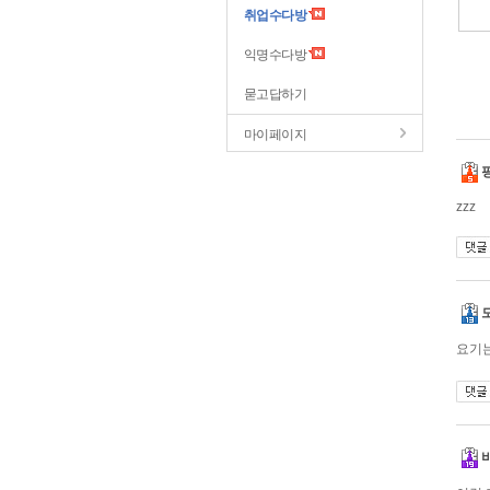
취업수다방
익명수다방
묻고답하기
마이페이지