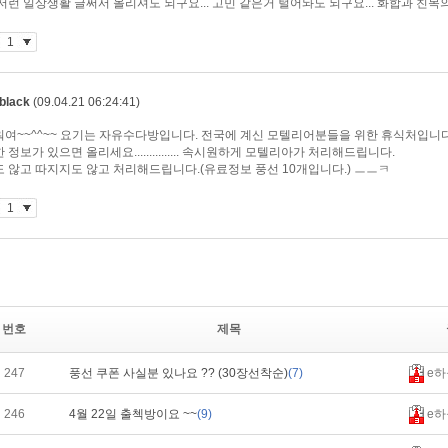
번호
제목
247
풍선 쿠폰 사실분 있나요 ?? (30장선착순)
(7)
e하
246
4월 22일 출첵방이요 ~~
(9)
e하