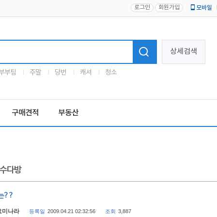
로그인
회원가입
모바일
로고
상세검색
부부팀
주말
당번
캐셔
청소
구매견적
부동산
수다방
는??
요미나라
등록일
2009.04.21 02:32:56
조회
3,887