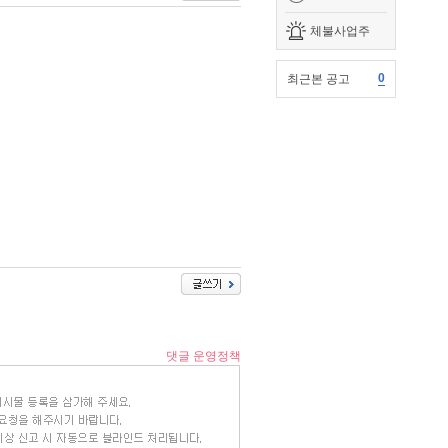
체불사업주
0
최근본 공고