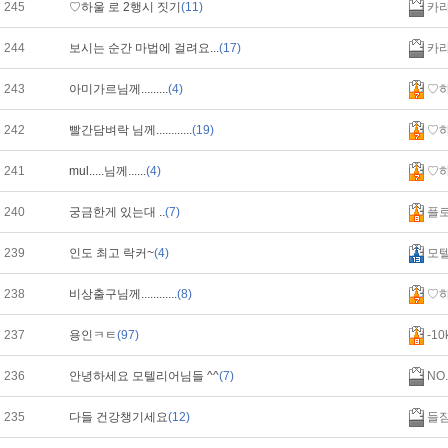
245
♡하울 로 2행시 짓기
(11)
카
244
보시는 순간 마법에 걸려요...
(17)
카
243
아미가르님께.........
(4)
♡
242
빨간담벼락 님께............
(19)
♡
241
mul.....님께......
(4)
♡
240
궁금한게 있는대 ..
(7)
플
239
인도 최고 락커~
(4)
모
238
비상출구님께............
(8)
♡
237
용인ㅋㅌ
(97)
-10
236
안녕하세요 모텔리어님들 ^^
(7)
NO.
235
다들 건강챙기세요
(12)
들