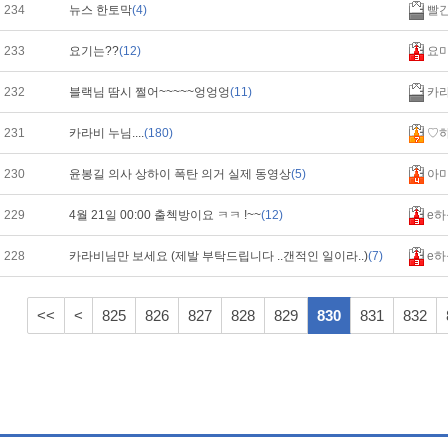
234
뉴스 한토막
(4)
빨
233
요기는??
(12)
요
232
블랙님 땀시 쩔어~~~~~엉엉엉
(11)
카
231
카라비 누님....
(180)
♡
230
윤봉길 의사 상하이 폭탄 의거 실제 동영상
(5)
아
229
4월 21일 00:00 출첵방이요 ㅋㅋ !~~
(12)
e하
228
카라비님만 보세요 (제발 부탁드립니다 ..갠적인 일이라..)
(7)
e하
<<
<
825
826
827
828
829
830
831
832