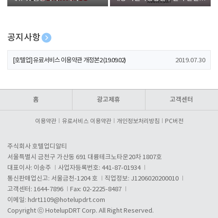
폰 증정
공지사항
[호텔업] 개인정보 처리방침 개정본1 (19.09.02)
2019.07.30
[호텔업] 유료서비스 이용약관 개정본2 (19.09.02)
2019.07.30
[호텔업] 개인정보 처리방침 개정본2 (19.09.02)
2019.07.30
홈
광고제휴
고객센터
이용약관
유료서비스 이용약관
개인정보처리방침
PC버전
주식회사 호텔업디알티
서울특별시 금천구 가산동 691 대륭테크노타운20차 1807호
대표이사: 이송주
사업자등록번호: 441-87-01934
통신판매업신고: 서울금천-1204 호
직업정보: J1206020200010
고객센터: 1644-7896
Fax: 02-2225-8487
이메일:
hdrt1109@hotelupdrt.com
Copyright ⓒ HotelupDRT Corp. All Right Reserved.