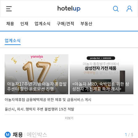
채용
인재
업계소식
구매/견적
부동산
업계소식
야놀자17주년 기념 야놀자 통합발
<야놀자 MRO, 숙박업소 위한 삼
주센터 할인 프로모션 진행
성전자 가전제품 특가 개시>
야놀자제휴점 금융혜택제공 위한 제휴 및 금융서비스 게시
울산시, 피서․행락지 주변 불법행위 19건 적발
더보기
채용
메인박스
1
/
5