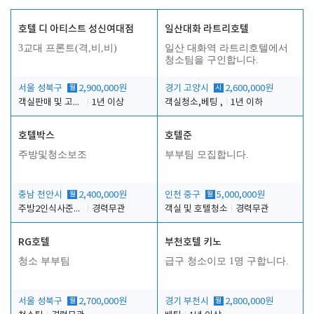
호텔 디 아티스트 성신여대점
일산대화 라트리호텔
3교대 프론트(격,비,비)
일산 대화역 라트리호텔에서
청소팀을 구인합니다.
서울 성북구
월
2,900,000원
경기 고양시
시
2,600,000원
객실판매 및 고객응대
1년 이상
객실청소,베팅 ,
1년 이하
호텔박스
호텔준
주방및청소보조
부부팀 모집합니다.
충남 천안시
월
2,400,000원
인천 중구
월
5,000,000원
주방2인식사준비및청소린렌보조
경력무관
객실 및 호텔청소
경력무관
RG호텔
부천호텔 키노
청소 부부팀
급구 청소이모 1명 구합니다.
서울 성북구
월
2,700,000원
경기 부천시
월
2,800,000원