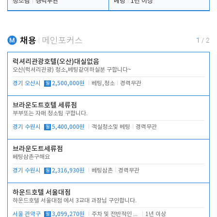
청소팀
경력무관
베팅
1년 이상
채용
메인포커스
1
/
2
럭셔리관광호텔(오산)대실없음
오산(럭셔리관광) 청소,베팅같이하실분 구합니다~
경기 오산시
월
2,500,000원
베팅,청소
경력무관
브라운도트호텔 세류점
부부또는 자매 청소팀 구합니다.
경기 수원시
월
5,400,000원
객실청소및 베팅
경력무관
브라운도트세류점
베팅삼촌구해요
경기 수원시
월
2,316,930원
베팅삼촌
경력무관
하운드호텔 서울대점
하운드호텔 서울대점 에서 3교대 과장님 구인합니다.
서울 관악구
월
3,099,270원
주차 및 전반적인 당번업무
1년 이상