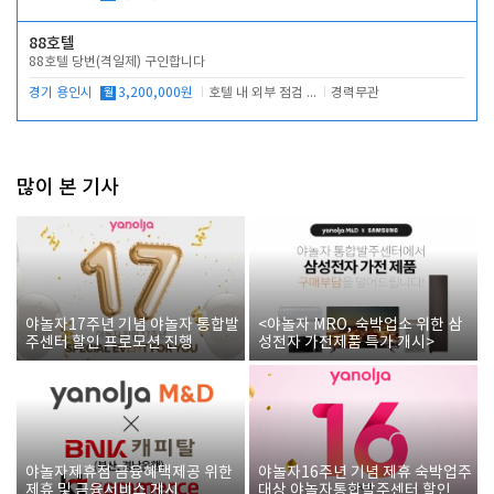
88호텔
88호텔 당번(격일제) 구인합니다
경기 용인시
월
3,200,000원
호텔 내 외부 점검 및 프런트 운영
경력무관
많이 본 기사
야놀자17주년 기념 야놀자 통합발
<야놀자 MRO, 숙박업소 위한 삼
주센터 할인 프로모션 진행
성전자 가전제품 특가 개시>
야놀자제휴점 금융혜택제공 위한
야놀자16주년 기념 제휴 숙박업주
제휴 및 금융서비스 게시
대상 야놀자통합발주센터 할인쿠