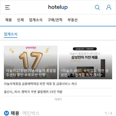
채용
인재
업계소식
구매/견적
부동산
업계소식
야놀자17주년 기념 야놀자 통합발
<야놀자 MRO, 숙박업소 위한 삼
주센터 할인 프로모션 진행
성전자 가전제품 특가 개시>
야놀자제휴점 금융혜택제공 위한 제휴 및 금융서비스 게시
울산시, 피서․행락지 주변 불법행위 19건 적발
더보기
채용
메인박스
1
/
4