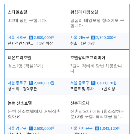
스타일호텔
왕십리 태양모텔
3교대 당번 구합니다.
왕십리 태양모텔 청소이모 구
합니다.
서울 서초구
월
2,800,000원
서울 성동구
월
2,940,000원
전반적인 당번업무
1년 이상
청소
1년 이상
레몬트리호텔
호텔팝리즈프리미어
청소1명 (객실26개)
3교대 격비비 당번 채용합니
다.
서울 종로구
월
2,600,000원
서울 종로구
월
3,400,170원
청소 외
경력무관
프론트 및 주차 객실관리
1년 이상
논현 산소호텔
신촌피오나
논현 산소호텔에서 배팅삼촌
신촌피오나 베팅 (청소잘하는
찾아요
분) 2명 구함. 숙식제공 월4회
휴무
서울 강남구
시
2,600,000원
서울 서대문구
월
1,043,120원