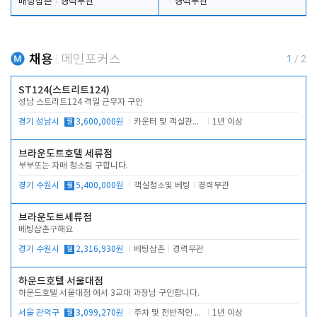
배팅삼촌
경력무관
경력무관
채용
메인포커스
1
/
2
ST124(스트리트124)
성남 스트리트124 격일 근무자 구인
경기 성남시
월
3,600,000원
카운터 및 객실관리 전반
1년 이상
브라운도트호텔 세류점
부부또는 자매 청소팀 구합니다.
경기 수원시
월
5,400,000원
객실청소및 베팅
경력무관
브라운도트세류점
베팅삼촌구해요
경기 수원시
월
2,316,930원
베팅삼촌
경력무관
하운드호텔 서울대점
하운드호텔 서울대점 에서 3교대 과장님 구인합니다.
서울 관악구
월
3,099,270원
주차 및 전반적인 당번업무
1년 이상