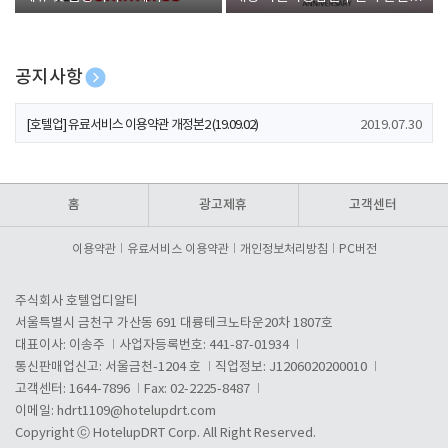
폰 증정
공지사항
[호텔업] 개인정보 처리방침 개정본1 (19.09.02)
2019.07.30
[호텔업] 유료서비스 이용약관 개정본2 (19.09.02)
2019.07.30
[호텔업] 개인정보 처리방침 개정본2 (19.09.02)
2019.07.30
홈
광고제휴
고객센터
이용약관
유료서비스 이용약관
개인정보처리방침
PC버전
주식회사 호텔업디알티
서울특별시 금천구 가산동 691 대륭테크노타운20차 1807호
대표이사: 이송주
사업자등록번호: 441-87-01934
통신판매업신고: 서울금천-1204 호
직업정보: J1206020200010
고객센터: 1644-7896
Fax: 02-2225-8487
이메일:
hdrt1109@hotelupdrt.com
Copyright ⓒ HotelupDRT Corp. All Right Reserved.