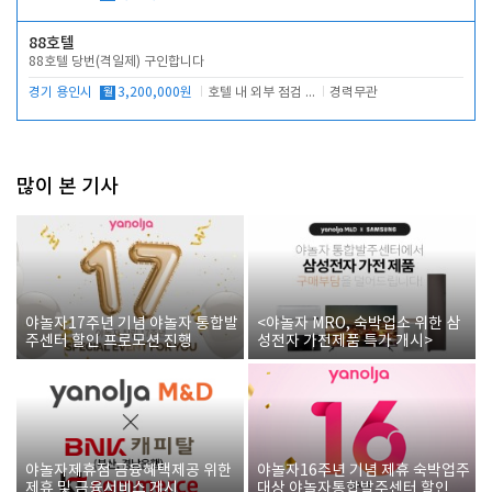
88호텔
88호텔 당번(격일제) 구인합니다
경기 용인시
월
3,200,000원
호텔 내 외부 점검 및 프런트 운영
경력무관
많이 본 기사
야놀자17주년 기념 야놀자 통합발
<야놀자 MRO, 숙박업소 위한 삼
주센터 할인 프로모션 진행
성전자 가전제품 특가 개시>
야놀자제휴점 금융혜택제공 위한
야놀자16주년 기념 제휴 숙박업주
제휴 및 금융서비스 게시
대상 야놀자통합발주센터 할인쿠