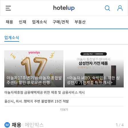
채용
인재
업계소식
구매/견적
부동산
업계소식
야놀자17주년 기념 야놀자 통합발
<야놀자 MRO, 숙박업소 위한 삼
주센터 할인 프로모션 진행
성전자 가전제품 특가 개시>
야놀자제휴점 금융혜택제공 위한 제휴 및 금융서비스 게시
울산시, 피서․행락지 주변 불법행위 19건 적발
더보기
채용
메인박스
1
/
4