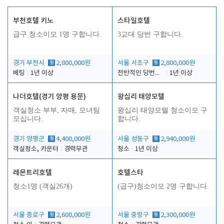
부천호텔 키노
스타일호텔
급구 청소이모 1명 구합니다.
3교대 당번 구합니다.
경기 부천시
월
2,800,000원
서울 서초구
월
2,800,000원
베팅
1년 이상
전반적인 당번업무
1년 이상
나더호텔(경기 양평 용문)
왕십리 태양모텔
객실청소 부부, 자매, 모녀팀
왕십리 태양모텔 청소이모 구
모십니다.
합니다.
경기 양평군
월
4,400,000원
서울 성동구
월
2,940,000원
객실청소, 카운터
경력무관
청소
1년 이상
레몬트리호텔
호텔스타
청소1명 (객실26개)
(급구)청소이모 2명 구합니다.
서울 종로구
월
2,600,000원
서울 중랑구
월
2,300,000원