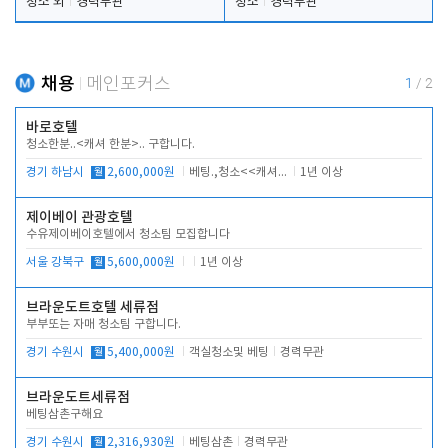
청소 외
경력무관
청소
경력무관
채용
메인포커스
1
/
2
바로호텔
청소한분..<캐셔 한분>.. 구합니다.
경기 하남시
월
2,600,000원
베팅.,청소<<캐셔 모셔봅니다.
1년 이상
제이베이 관광호텔
수유제이베이호텔에서 청소팀 모집합니다
서울 강북구
월
5,600,000원
1년 이상
브라운도트호텔 세류점
부부또는 자매 청소팀 구합니다.
경기 수원시
월
5,400,000원
객실청소및 베팅
경력무관
브라운도트세류점
베팅삼촌구해요
경기 수원시
월
2,316,930원
베팅삼촌
경력무관