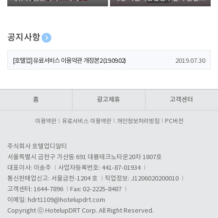
폰 증정
공지사항
[호텔업] 개인정보 처리방침 개정본1 (19.09.02)
2019.07.30
[호텔업] 유료서비스 이용약관 개정본2 (19.09.02)
2019.07.30
[호텔업] 개인정보 처리방침 개정본2 (19.09.02)
2019.07.30
홈
광고제휴
고객센터
이용약관
유료서비스 이용약관
개인정보처리방침
PC버전
주식회사 호텔업디알티
서울특별시 금천구 가산동 691 대륭테크노타운20차 1807호
대표이사: 이송주
사업자등록번호: 441-87-01934
통신판매업신고: 서울금천-1204 호
직업정보: J1206020200010
고객센터: 1644-7896
Fax: 02-2225-8487
이메일:
hdrt1109@hotelupdrt.com
Copyright ⓒ HotelupDRT Corp. All Right Reserved.