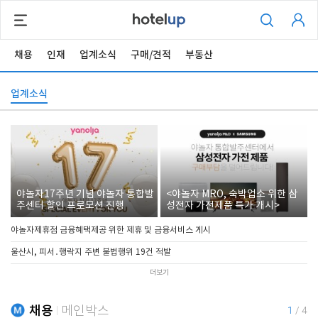
채용
인재
업계소식
구매/견적
부동산
업계소식
야놀자17주년 기념 야놀자 통합발
<야놀자 MRO, 숙박업소 위한 삼
주센터 할인 프로모션 진행
성전자 가전제품 특가 개시>
야놀자제휴점 금융혜택제공 위한 제휴 및 금융서비스 게시
울산시, 피서․행락지 주변 불법행위 19건 적발
더보기
채용
메인박스
1
/
4