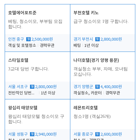
호텔에어포트준
부천호텔 키노
베팅, 청소이모, 부부팀 모집
급구 청소이모 1명 구합니다.
합니다.
인천 중구
월
2,500,000원
경기 부천시
월
2,800,000원
객실 및 호텔청소
경력무관
베팅
1년 이상
스타일호텔
나더호텔(경기 양평 용문)
3교대 당번 구합니다.
객실청소 부부, 자매, 모녀팀
모십니다.
서울 서초구
월
2,800,000원
경기 양평군
월
4,400,000원
전반적인 당번업무
1년 이상
객실청소, 카운터
경력무관
왕십리 태양모텔
레몬트리호텔
왕십리 태양모텔 청소이모 구
청소1명 (객실26개)
합니다.
서울 성동구
월
2,940,000원
서울 종로구
월
2,600,000원