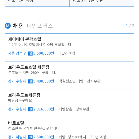
청소
1년 이상
청소 외
경력무관
채용
메인포커스
1
/
2
제이베이 관광호텔
수유제이베이호텔에서 청소팀 모집합니다
서울 강북구
월
5,600,000원
1년 이상
브라운도트호텔 세류점
부부또는 자매 청소팀 구합니다.
경기 수원시
월
5,400,000원
객실청소및 베팅
경력무관
브라운도트세류점
베팅삼촌구해요
경기 수원시
월
2,316,930원
베팅삼촌
경력무관
바로호텔
청소한분..<캐셔 한분>.. 구합니다.
경기 하남시
월
2,600,000원
베팅.,청소<<캐셔 모셔봅니다.
1년 이상