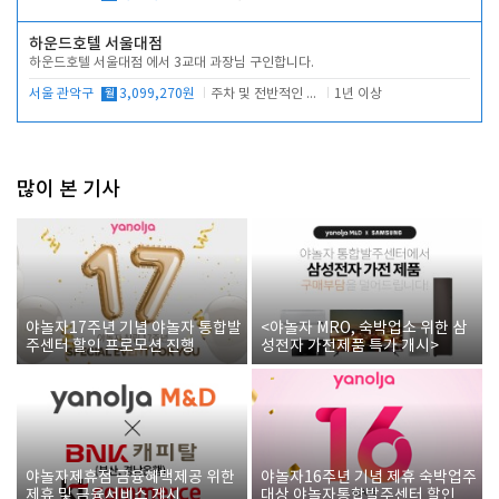
하운드호텔 서울대점
하운드호텔 서울대점 에서 3교대 과장님 구인합니다.
서울 관악구
월
3,099,270원
주차 및 전반적인 당번업무
1년 이상
많이 본 기사
야놀자17주년 기념 야놀자 통합발
<야놀자 MRO, 숙박업소 위한 삼
주센터 할인 프로모션 진행
성전자 가전제품 특가 개시>
야놀자제휴점 금융혜택제공 위한
야놀자16주년 기념 제휴 숙박업주
제휴 및 금융서비스 게시
대상 야놀자통합발주센터 할인쿠