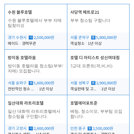
수원 블루호텔
사당역 메트로21
수원 블루호텔에서 부부 자매
부부 청소팀 구합니다
팀찾아요
경기 수원시
시
2,500,000원
서울 관악구
월
5,800,000원
메이드
경력무관
객실청소
1년 이상
방이동 호텔라움
호텔 디 아티스트 성신여대점
방이동 호텔라움 청소팀(부부/
3교대 프론트(격,비,비)
자매) 모집합니다.
서울 송파구
월
5,600,000원
서울 성북구
월
2,900,000원
전반적인 청소 업무(객실청소.객실정리)
1년 이상
객실판매 및 고객응대
1년 이상
일산대화 라트리호텔
호텔에어포트준
일산 대화역 라트리호텔에서
베팅, 청소이모, 부부팀 모집
청소팀을 구인합니다.
합니다.
경기 고양시
시
2,600,000원
인천 중구
월
2,500,000원