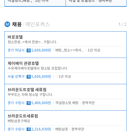
객실청소,베팅 ,
1년 이하
객실 및 호텔청소
경력무관
채용
메인포커스
1
/
2
바로호텔
청소한분..<캐셔 한분>.. 구합니다.
경기 하남시
월
2,600,000원
베팅.,청소<<캐셔 모셔봅니다.
1년 이상
제이베이 관광호텔
수유제이베이호텔에서 청소팀 모집합니다
서울 강북구
월
5,600,000원
1년 이상
브라운도트호텔 세류점
부부또는 자매 청소팀 구합니다.
경기 수원시
월
5,400,000원
객실청소및 베팅
경력무관
브라운도트세류점
베팅삼촌구해요
경기 수원시
월
2,316,930원
베팅삼촌
경력무관