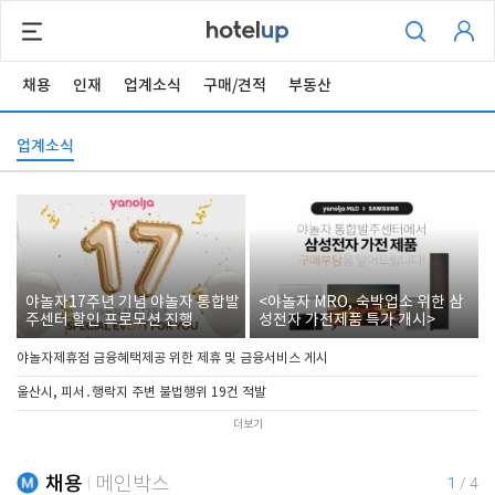
채용
인재
업계소식
구매/견적
부동산
업계소식
야놀자17주년 기념 야놀자 통합발
<야놀자 MRO, 숙박업소 위한 삼
주센터 할인 프로모션 진행
성전자 가전제품 특가 개시>
야놀자제휴점 금융혜택제공 위한 제휴 및 금융서비스 게시
울산시, 피서․행락지 주변 불법행위 19건 적발
더보기
채용
메인박스
1
/
4