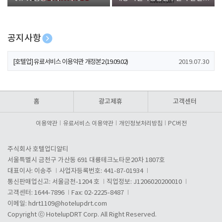
폰 증정
공지사항
[호텔업] 개인정보 처리방침 개정본1 (19.09.02)
2019.07.30
[호텔업] 유료서비스 이용약관 개정본2 (19.09.02)
2019.07.30
[호텔업] 개인정보 처리방침 개정본2 (19.09.02)
2019.07.30
홈
광고제휴
고객센터
이용약관
유료서비스 이용약관
개인정보처리방침
PC버전
주식회사 호텔업디알티
서울특별시 금천구 가산동 691 대륭테크노타운20차 1807호
대표이사: 이송주
사업자등록번호: 441-87-01934
통신판매업신고: 서울금천-1204 호
직업정보: J1206020200010
고객센터: 1644-7896
Fax: 02-2225-8487
이메일:
hdrt1109@hotelupdrt.com
Copyright ⓒ HotelupDRT Corp. All Right Reserved.