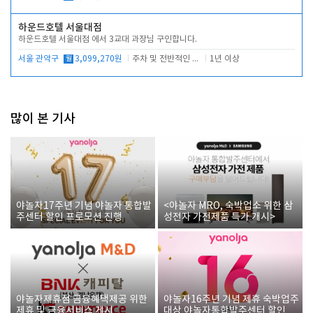
하운드호텔 서울대점
하운드호텔 서울대점 에서 3교대 과장님 구인합니다.
서울 관악구
월
3,099,270원
주차 및 전반적인 당번업무
1년 이상
많이 본 기사
야놀자17주년 기념 야놀자 통합발
<야놀자 MRO, 숙박업소 위한 삼
주센터 할인 프로모션 진행
성전자 가전제품 특가 개시>
야놀자제휴점 금융혜택제공 위한
야놀자16주년 기념 제휴 숙박업주
제휴 및 금융서비스 게시
대상 야놀자통합발주센터 할인쿠