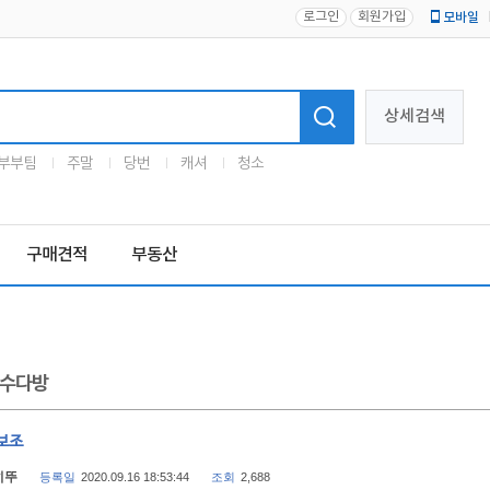
로그인
회원가입
모바일
로고
상세검색
부부팀
주말
당번
캐셔
청소
구매견적
부동산
수다방
보조
히뚜
등록일
2020.09.16 18:53:44
조회
2,688