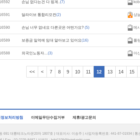
16592
손님 없다는건 다 핑계..
(7)
kob
16591
딜라이브 통합리모컨
(2)
샹
16590
손님 너무 없네요 다른곳은 어떤가요?
(5)
메
16589
보증금 일억에 임대 알아보고 있어요
(16)
롤
16588
외국인노동자....
(3)
아
<<
<
7
8
9
10
11
12
13
14
15
인정보처리방침
이메일무단수집거부
제휴/광고문의
1 대륭테크노타운20차 1807호 | 대표이사: 이송주 | 사업자등록번호: 441-87-01934 | 
| Fax : 02-2225-8487 | 이메일 :
hdrt1109@hotelupdrt.com