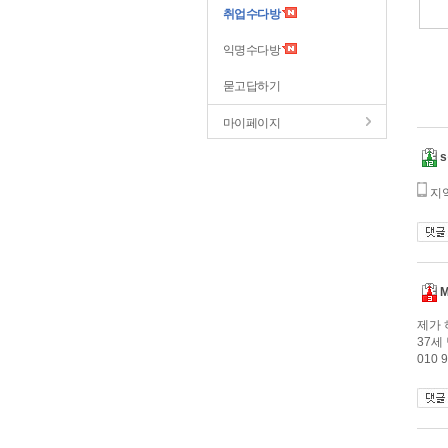
취업수다방
익명수다방
묻고답하기
마이페이지