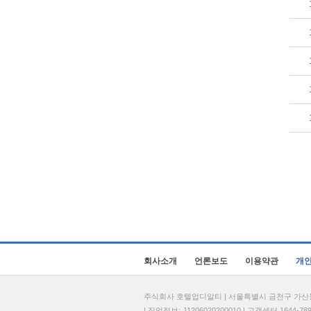
회사소개
언론보도
이용약관
개
주식회사 호텔업디알티 | 서울특별시 금천구 가산동 69
| 직업정보: J1206020200010 | 고객센터 1644-7896 