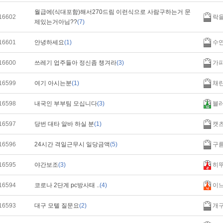
월급에(식대포함)해서270드림 이런식으로 사람구하는거 문
16602
락
제있는거아님??
(7)
16601
안녕하세요
(1)
수
16600
쓰레기 업주들아 정신좀 챙겨라
(3)
가피
16599
여기 아시는분
(1)
채
16598
내국인 부부팀 모십니다
(3)
블
16597
당번 대타 알바 하실 분
(1)
캣츠
16596
24시간 격일근무시 일당금액
(5)
구름
16595
야간보조
(3)
히
16594
코로나 2단계 pc방사태 ..
(4)
이
16593
대구 모텔 질문요
(2)
개