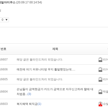
번호
제목
16607
해당 글은 블라인드처리 되었습니다.
리
16606
예전에 여기 커뮤니티방 무지 활발했었는데.....
리
16605
해당 글은 블라인드처리 되었습니다.
리
손님들이 금액현금가 카드가 금액으로 자꾸신고하려 할때 대
16604
락
처법좀...
(3)
16603
복지혜택 퇴직금
(1)
슈