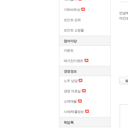
가위바위보
안녕
야간보
포인트 순위
포인트 쇼핑몰
참여마당
이벤트
매거진이벤트
경영정보
노무 상담
경영 자료실
소액매물
시세/매출정보
취업톡