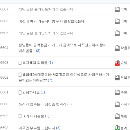
16607
해당 글은 블라인드처리 되었습니다.
리어
16606
예전에 여기 커뮤니티방 무지 활발했었는데.....
리어
16605
해당 글은 블라인드처리 되었습니다.
리어
손님들이 금액현금가 카드가 금액으로 자꾸신고하려 할때
16604
락을
대처법좀...
(3)
16603
복지혜택 퇴직금
(1)
슈빛
월급에(식대포함)해서270드림 이런식으로 사람구하는거
16602
락을
문제있는거아님??
(7)
16601
안녕하세요
(1)
수연
16600
쓰레기 업주들아 정신좀 챙겨라
(3)
가피2
16599
여기 아시는분
(1)
채린
16598
내국인 부부팀 모십니다
(3)
블러