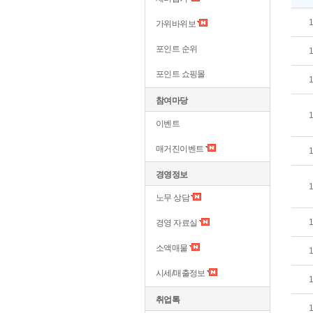
가위바위보
포인트 순위
포인트 쇼핑몰
참여마당
이벤트
매거진이벤트
경영정보
노무 상담
경영 자료실
소액매물
시세/매출정보
취업톡