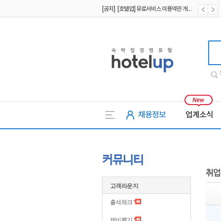
[공지] [호텔업] 유료서비스 이용약관 개정본2 (19.09.02)
[공지] [호텔업] 개인정보 처리방침 개정본2 (19.09.02)
호텔업
채용정보
업계소식
커뮤니티
취업
고객라운지
출석체크
제비뽑기