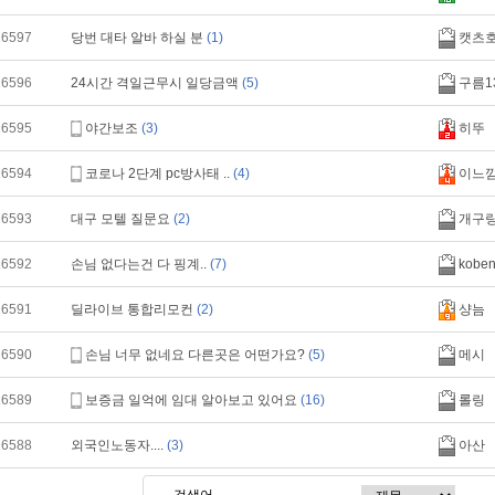
16597
당번 대타 알바 하실 분
(1)
캣츠호
16596
24시간 격일근무시 일당금액
(5)
구름1
16595
야간보조
(3)
히뚜
16594
코로나 2단계 pc방사태 ..
(4)
이느
16593
대구 모텔 질문요
(2)
개구
16592
손님 없다는건 다 핑계..
(7)
kobe
16591
딜라이브 통합리모컨
(2)
샹늠
16590
손님 너무 없네요 다른곳은 어떤가요?
(5)
메시
16589
보증금 일억에 임대 알아보고 있어요
(16)
롤링
16588
외국인노동자....
(3)
아산