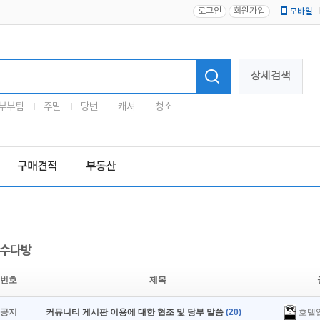
로그인
회원가입
모바일
로고
상세검색
부부팀
주말
당번
캐셔
청소
구매견적
부동산
수다방
번호
제목
호텔
공지
커뮤니티 게시판 이용에 대한 협조 및 당부 말씀
(20)