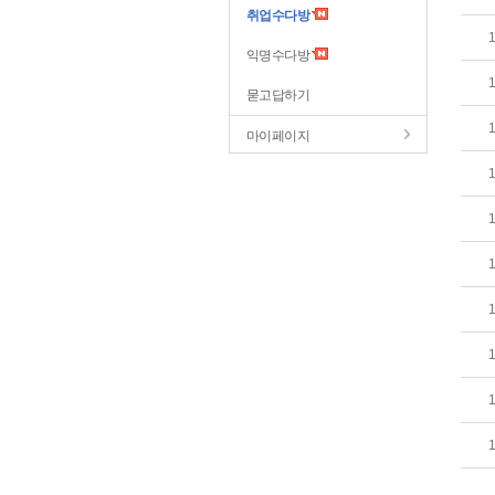
취업수다방
익명수다방
묻고답하기
마이페이지