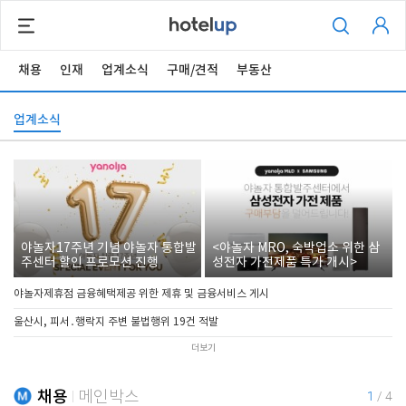
채용
인재
업계소식
구매/견적
부동산
업계소식
야놀자17주년 기념 야놀자 통합발
<야놀자 MRO, 숙박업소 위한 삼
주센터 할인 프로모션 진행
성전자 가전제품 특가 개시>
야놀자제휴점 금융혜택제공 위한 제휴 및 금융서비스 게시
울산시, 피서․행락지 주변 불법행위 19건 적발
더보기
채용
메인박스
1
/
4