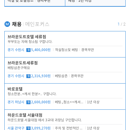
객실 및 호텔청소
경력무관
베팅
1년 이상
채용
메인포커스
1
/
2
브라운도트호텔 세류점
부부또는 자매 청소팀 구합니다.
경기 수원시
월
5,400,000원
객실청소및 베팅
경력무관
브라운도트세류점
베팅삼촌구해요
경기 수원시
월
2,316,930원
베팅삼촌
경력무관
바로호텔
청소한분..<캐셔 한분>.. 구합니다.
경기 하남시
월
2,600,000원
베팅.,청소<<캐셔 모셔봅니다.
1년 이상
하운드호텔 서울대점
하운드호텔 서울대점 에서 3교대 과장님 구인합니다.
서울 관악구
월
3,099,270원
주차 및 전반적인 당번업무
1년 이상