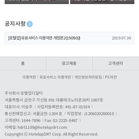
폰 증정
공지사항
[호텔업] 개인정보 처리방침 개정본1 (19.09.02)
2019.07.30
[호텔업] 유료서비스 이용약관 개정본2 (19.09.02)
2019.07.30
[호텔업] 개인정보 처리방침 개정본2 (19.09.02)
2019.07.30
홈
광고제휴
고객센터
이용약관
유료서비스 이용약관
개인정보처리방침
PC버전
주식회사 호텔업디알티
서울특별시 금천구 가산동 691 대륭테크노타운20차 1807호
대표이사: 이송주
사업자등록번호: 441-87-01934
통신판매업신고: 서울금천-1204 호
직업정보: J1206020200010
고객센터: 1644-7896
Fax: 02-2225-8487
이메일:
hdrt1109@hotelupdrt.com
Copyright ⓒ HotelupDRT Corp. All Right Reserved.