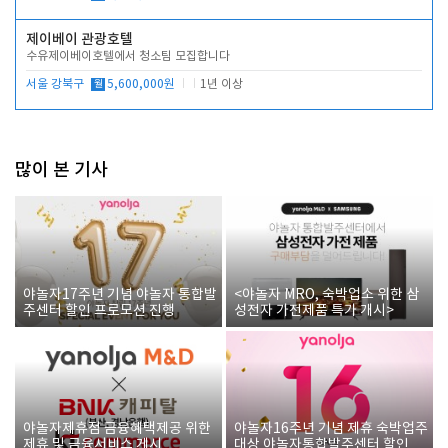
제이베이 관광호텔
수유제이베이호텔에서 청소팀 모집합니다
서울 강북구
월
5,600,000원
1년 이상
많이 본 기사
야놀자17주년 기념 야놀자 통합발
<야놀자 MRO, 숙박업소 위한 삼
주센터 할인 프로모션 진행
성전자 가전제품 특가 개시>
야놀자제휴점 금융혜택제공 위한
야놀자16주년 기념 제휴 숙박업주
제휴 및 금융서비스 게시
대상 야놀자통합발주센터 할인쿠