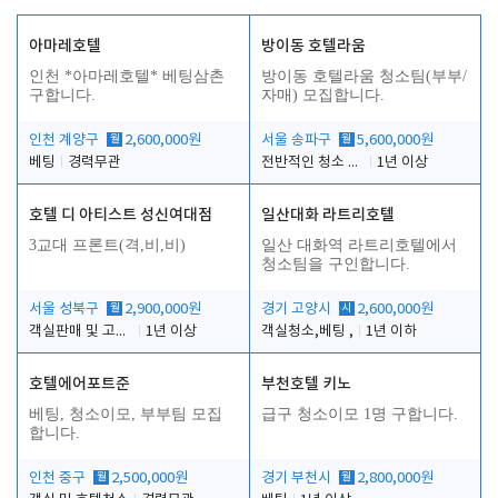
아마레호텔
방이동 호텔라움
인천 *아마레호텔* 베팅삼촌
방이동 호텔라움 청소팀(부부/
구합니다.
자매) 모집합니다.
인천 계양구
월
2,600,000원
서울 송파구
월
5,600,000원
베팅
경력무관
전반적인 청소 업무(객실청소.객실정리)
1년 이상
호텔 디 아티스트 성신여대점
일산대화 라트리호텔
3교대 프론트(격,비,비)
일산 대화역 라트리호텔에서
청소팀을 구인합니다.
서울 성북구
월
2,900,000원
경기 고양시
시
2,600,000원
객실판매 및 고객응대
1년 이상
객실청소,베팅 ,
1년 이하
호텔에어포트준
부천호텔 키노
베팅, 청소이모, 부부팀 모집
급구 청소이모 1명 구합니다.
합니다.
인천 중구
월
2,500,000원
경기 부천시
월
2,800,000원