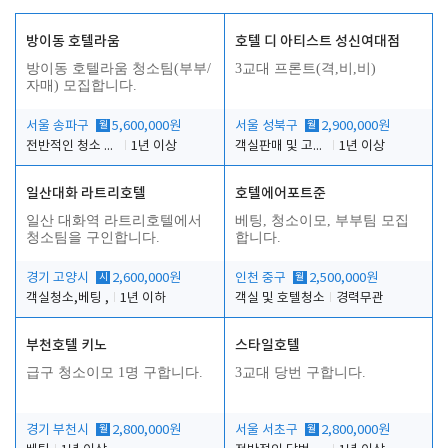
방이동 호텔라움
호텔 디 아티스트 성신여대점
방이동 호텔라움 청소팀(부부/
3교대 프론트(격,비,비)
자매) 모집합니다.
서울 송파구
월
5,600,000원
서울 성북구
월
2,900,000원
전반적인 청소 업무(객실청소.객실정리)
1년 이상
객실판매 및 고객응대
1년 이상
일산대화 라트리호텔
호텔에어포트준
일산 대화역 라트리호텔에서
베팅, 청소이모, 부부팀 모집
청소팀을 구인합니다.
합니다.
경기 고양시
시
2,600,000원
인천 중구
월
2,500,000원
객실청소,베팅 ,
1년 이하
객실 및 호텔청소
경력무관
부천호텔 키노
스타일호텔
급구 청소이모 1명 구합니다.
3교대 당번 구합니다.
경기 부천시
월
2,800,000원
서울 서초구
월
2,800,000원