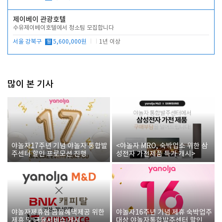
제이베이 관광호텔
수유제이베이호텔에서 청소팀 모집합니다
서울 강북구
월
5,600,000원
1년 이상
많이 본 기사
야놀자17주년 기념 야놀자 통합발
<야놀자 MRO, 숙박업소 위한 삼
주센터 할인 프로모션 진행
성전자 가전제품 특가 개시>
야놀자제휴점 금융혜택제공 위한
야놀자16주년 기념 제휴 숙박업주
제휴 및 금융서비스 게시
대상 야놀자통합발주센터 할인쿠