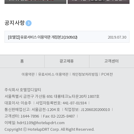
폰 증정
공지사항
[호텔업] 개인정보 처리방침 개정본1 (19.09.02)
2019.07.30
[호텔업] 유료서비스 이용약관 개정본2 (19.09.02)
2019.07.30
[호텔업] 개인정보 처리방침 개정본2 (19.09.02)
2019.07.30
홈
광고제휴
고객센터
이용약관
유료서비스 이용약관
개인정보처리방침
PC버전
주식회사 호텔업디알티
서울특별시 금천구 가산동 691 대륭테크노타운20차 1807호
대표이사: 이송주
사업자등록번호: 441-87-01934
통신판매업신고: 서울금천-1204 호
직업정보: J1206020200010
고객센터: 1644-7896
Fax: 02-2225-8487
이메일:
hdrt1109@hotelupdrt.com
Copyright ⓒ HotelupDRT Corp. All Right Reserved.