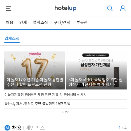
채용
인재
업계소식
구매/견적
부동산
업계소식
야놀자17주년 기념 야놀자 통합발
<야놀자 MRO, 숙박업소 위한 삼
주센터 할인 프로모션 진행
성전자 가전제품 특가 개시>
야놀자제휴점 금융혜택제공 위한 제휴 및 금융서비스 게시
울산시, 피서․행락지 주변 불법행위 19건 적발
더보기
채용
메인박스
1
/
4