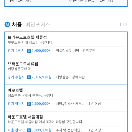
베팅
1년 이상
전반적인 당번업무
1년 이상
채용
메인포커스
1
/
2
브라운도트호텔 세류점
부부또는 자매 청소팀 구합니다.
경기 수원시
월
5,400,000원
객실청소및 베팅
경력무관
브라운도트세류점
베팅삼촌구해요
경기 수원시
월
2,316,930원
베팅삼촌
경력무관
바로호텔
청소한분..<캐셔 한분>.. 구합니다.
경기 하남시
월
2,600,000원
베팅.,청소<<캐셔 모셔봅니다.
1년 이상
하운드호텔 서울대점
하운드호텔 서울대점 에서 3교대 과장님 구인합니다.
서울 관악구
월
3,099,270원
주차 및 전반적인 당번업무
1년 이상