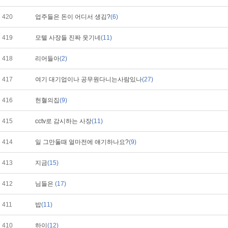
420
업주들은 돈이 어디서 생김?
(6)
419
모텔 사장들 진짜 웃기네
(11)
418
리어들아
(2)
417
여기 대기업이나 공무원다니는사람있나
(27)
416
헌혈의집
(9)
415
cctv로 감시하는 사장
(11)
414
일 그만둘때 얼마전에 얘기하나요?
(9)
413
지금
(15)
412
님들은
(17)
411
밥
(11)
410
하이
(12)