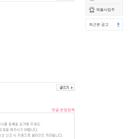
체불사업주
0
최근본 공고