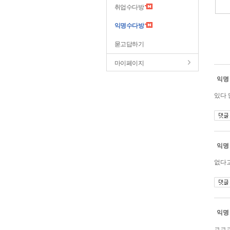
취업수다방
익명수다방
묻고답하기
마이페이지