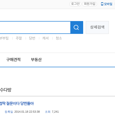
로그인
회원가입
모바일
로고
상세검색
부부팀
주말
당번
캐셔
청소
구매견적
부동산
수다방
법딱 질문이다 당번들아
등록일
2014.01.18 22:53:38
조회
7,241