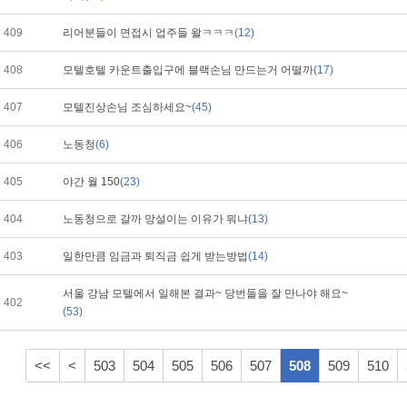
409
리어분들이 면접시 업주들 왈ㅋㅋㅋ
(12)
408
모텔호텔 카운트출입구에 블랙손님 만드는거 어떨까
(17)
407
모텔진상손님 조심하세요~
(45)
406
노동청
(6)
405
야간 월 150
(23)
404
노동청으로 갈까 망설이는 이유가 뭐냐
(13)
403
일한만큼 임금과 퇴직금 쉽게 받는방법
(14)
서울 강남 모텔에서 일해본 결과~ 당번들을 잘 만나야 해요~
402
(53)
<<
<
503
504
505
506
507
508
509
510