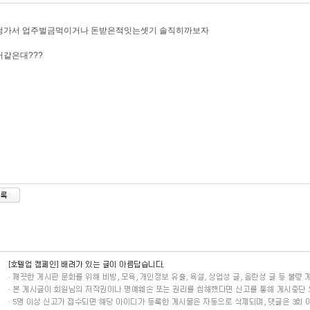
청가서 업주벌금먹이거나 돈받은적잇는셋기 솔직히까보자
같은대???