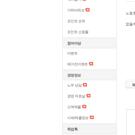
가위바위보
노동
포인트 순위
없을꺼
포인트 쇼핑몰
참여마당
이벤트
매거진이벤트
경영정보
노무 상담
경영 자료실
소액매물
시세/매출정보
취업톡