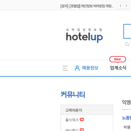
[공지] [호텔업] 개인정보 처리방침 개정본1 (19.09.02)
[공지] [호텔업] 유료서비스 이용약관 개정본2 (19.09.02)
호텔업
채용정보
업계소식
커뮤니티
익명
고객라운지
노동
출석체크
익명
제비뽑기