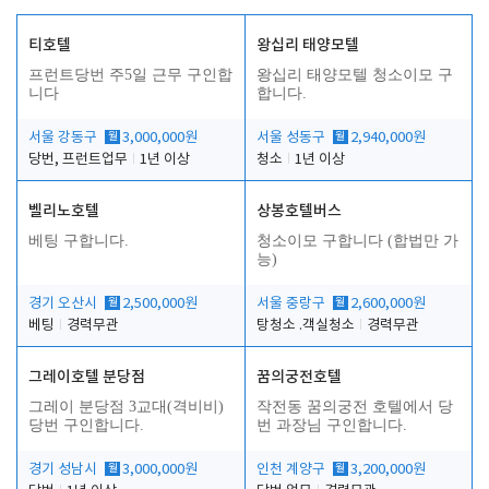
티호텔
왕십리 태양모텔
프런트당번 주5일 근무 구인합
왕십리 태양모텔 청소이모 구
니다
합니다.
서울 강동구
월
3,000,000원
서울 성동구
월
2,940,000원
당번, 프런트업무
1년 이상
청소
1년 이상
벨리노호텔
상봉호텔버스
베팅 구합니다.
청소이모 구합니다 (합법만 가
능)
경기 오산시
월
2,500,000원
서울 중랑구
월
2,600,000원
베팅
경력무관
탕청소 .객실청소
경력무관
그레이호텔 분당점
꿈의궁전호텔
그레이 분당점 3교대(격비비)
작전동 꿈의궁전 호텔에서 당
당번 구인합니다.
번 과장님 구인합니다.
경기 성남시
월
3,000,000원
인천 계양구
월
3,200,000원