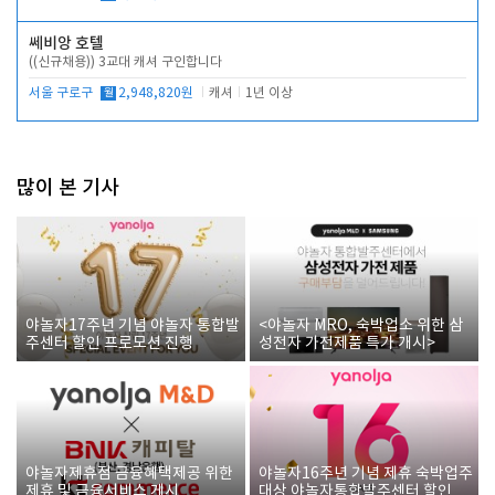
쎄비앙 호텔
((신규채용)) 3교대 캐셔 구인합니다
서울 구로구
월
2,948,820원
캐셔
1년 이상
많이 본 기사
야놀자17주년 기념 야놀자 통합발
<야놀자 MRO, 숙박업소 위한 삼
주센터 할인 프로모션 진행
성전자 가전제품 특가 개시>
야놀자제휴점 금융혜택제공 위한
야놀자16주년 기념 제휴 숙박업주
제휴 및 금융서비스 게시
대상 야놀자통합발주센터 할인쿠