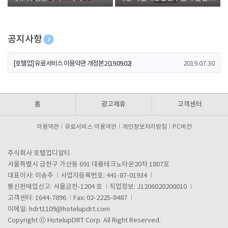
폰 증정
공지사항
[호텔업] 개인정보 처리방침 개정본1 (19.09.02)
2019.07.30
[호텔업] 유료서비스 이용약관 개정본2 (19.09.02)
2019.07.30
[호텔업] 개인정보 처리방침 개정본2 (19.09.02)
2019.07.30
홈
광고제휴
고객센터
이용약관
유료서비스 이용약관
개인정보처리방침
PC버전
주식회사 호텔업디알티
서울특별시 금천구 가산동 691 대륭테크노타운20차 1807호
대표이사: 이송주
사업자등록번호: 441-87-01934
통신판매업신고: 서울금천-1204 호
직업정보: J1206020200010
고객센터: 1644-7896
Fax: 02-2225-8487
이메일:
hdrt1109@hotelupdrt.com
Copyright ⓒ HotelupDRT Corp. All Right Reserved.