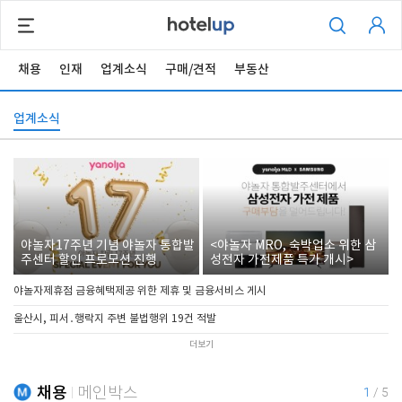
채용
인재
업계소식
구매/견적
부동산
업계소식
야놀자17주년 기념 야놀자 통합발
<야놀자 MRO, 숙박업소 위한 삼
주센터 할인 프로모션 진행
성전자 가전제품 특가 개시>
야놀자제휴점 금융혜택제공 위한 제휴 및 금융서비스 게시
울산시, 피서․행락지 주변 불법행위 19건 적발
더보기
채용
메인박스
1
/
5