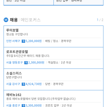
당번
1년 이상
당번 업무
경력무관
채용
메인포커스
1
/
2
루미호텔
청소팀 구인합니다
인천 서해구
월
5,200,000원
배팅 / 청소
경력무관
로프트관광호텔
주5일 8시간근무 메이드 채용 합니다.
서울 영등포구
월
2,300,000원
객실청소
1년 이상
소설스미스
당번구합니다
서울 강서구
월
4,924,730원
당번
경력무관
에비뉴162
종로 에비뉴호텔에서 당번 모집합니다.(주차업무 없습니다.)
서울 종로구
월
3,300,000원
프런트 업무
1년 이상