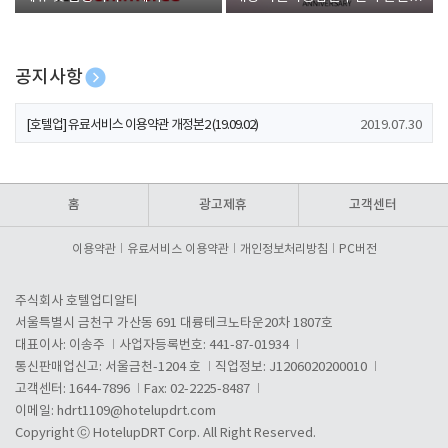
폰 증정
공지사항
[호텔업] 개인정보 처리방침 개정본1 (19.09.02)
2019.07.30
[호텔업] 유료서비스 이용약관 개정본2 (19.09.02)
2019.07.30
[호텔업] 개인정보 처리방침 개정본2 (19.09.02)
2019.07.30
홈
광고제휴
고객센터
이용약관
유료서비스 이용약관
개인정보처리방침
PC버전
주식회사 호텔업디알티
서울특별시 금천구 가산동 691 대륭테크노타운20차 1807호
대표이사: 이송주
사업자등록번호: 441-87-01934
통신판매업신고: 서울금천-1204 호
직업정보: J1206020200010
고객센터: 1644-7896
Fax: 02-2225-8487
이메일:
hdrt1109@hotelupdrt.com
Copyright ⓒ HotelupDRT Corp. All Right Reserved.