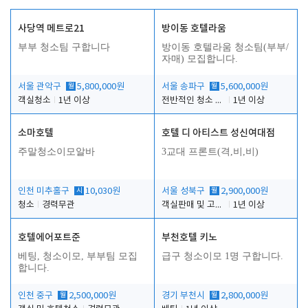
사당역 메트로21
방이동 호텔라움
부부 청소팀 구합니다
방이동 호텔라움 청소팀(부부/
자매) 모집합니다.
서울 관악구
월
5,800,000원
서울 송파구
월
5,600,000원
객실청소
1년 이상
전반적인 청소 업무(객실청소.객실정리)
1년 이상
소마호텔
호텔 디 아티스트 성신여대점
주말청소이모알바
3교대 프론트(격,비,비)
인천 미추홀구
시
10,030원
서울 성북구
월
2,900,000원
청소
경력무관
객실판매 및 고객응대
1년 이상
호텔에어포트준
부천호텔 키노
베팅, 청소이모, 부부팀 모집
급구 청소이모 1명 구합니다.
합니다.
인천 중구
월
2,500,000원
경기 부천시
월
2,800,000원