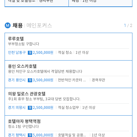
객실 및 호텔청소
경력무관
베팅
1년 이상
채용
메인포커스
1
/
2
루루호텔
부부청소팀 구합니다
인천 남동구
월
2,500,000원
객실 청소
1년 이상
용인 오스카호텔
용인 처인구 오스카호텔에서 격일당번 채용합니다
경기 용인시
월
3,500,000원
전반적인 카운터 업무
경력무관
의왕 밀로스 관광호텔
주1회 휴무 청소 부부팀, 3교대 당번 모집합니다.
경기 의왕시
월
2,500,000원
객실 청소업무
1년 이상
호텔야자 평택역점
청소 1팀 구인합니다
경기 평택시
월
5,000,000원
호텔객실 및 공용시설 청소 관리
1년 이상