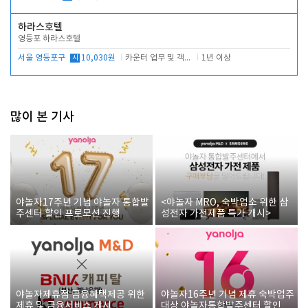
하라스호텔
영등포 하라스호텔
서울 영등포구
시
10,030원
카운터 업무 및 객실관리(청소상태 확인, 객실판매)
1년 이상
많이 본 기사
야놀자17주년 기념 야놀자 통합발
<야놀자 MRO, 숙박업소 위한 삼
주센터 할인 프로모션 진행
성전자 가전제품 특가 개시>
야놀자제휴점 금융혜택제공 위한
야놀자16주년 기념 제휴 숙박업주
제휴 및 금융서비스 게시
대상 야놀자통합발주센터 할인쿠