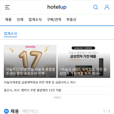
채용
인재
업계소식
구매/견적
부동산
업계소식
야놀자17주년 기념 야놀자 통합발
<야놀자 MRO, 숙박업소 위한 삼
주센터 할인 프로모션 진행
성전자 가전제품 특가 개시>
야놀자제휴점 금융혜택제공 위한 제휴 및 금융서비스 게시
울산시, 피서․행락지 주변 불법행위 19건 적발
더보기
채용
메인박스
1
/
3