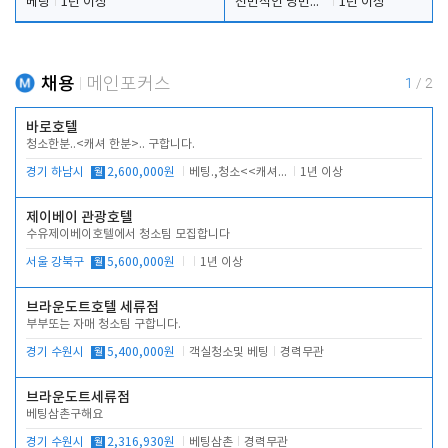
베팅
1년 이상
전반적인 당번업무
1년 이상
채용
메인포커스
1
/
2
바로호텔
청소한분..<캐셔 한분>.. 구합니다.
경기 하남시
월
2,600,000원
베팅.,청소<<캐셔 모셔봅니다.
1년 이상
제이베이 관광호텔
수유제이베이호텔에서 청소팀 모집합니다
서울 강북구
월
5,600,000원
1년 이상
브라운도트호텔 세류점
부부또는 자매 청소팀 구합니다.
경기 수원시
월
5,400,000원
객실청소및 베팅
경력무관
브라운도트세류점
베팅삼촌구해요
경기 수원시
월
2,316,930원
베팅삼촌
경력무관