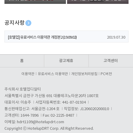
폰 증정
공지사항
[호텔업] 개인정보 처리방침 개정본1 (19.09.02)
2019.07.30
[호텔업] 유료서비스 이용약관 개정본2 (19.09.02)
2019.07.30
[호텔업] 개인정보 처리방침 개정본2 (19.09.02)
2019.07.30
홈
광고제휴
고객센터
이용약관
유료서비스 이용약관
개인정보처리방침
PC버전
주식회사 호텔업디알티
서울특별시 금천구 가산동 691 대륭테크노타운20차 1807호
대표이사: 이송주
사업자등록번호: 441-87-01934
통신판매업신고: 서울금천-1204 호
직업정보: J1206020200010
고객센터: 1644-7896
Fax: 02-2225-8487
이메일:
hdrt1109@hotelupdrt.com
Copyright ⓒ HotelupDRT Corp. All Right Reserved.