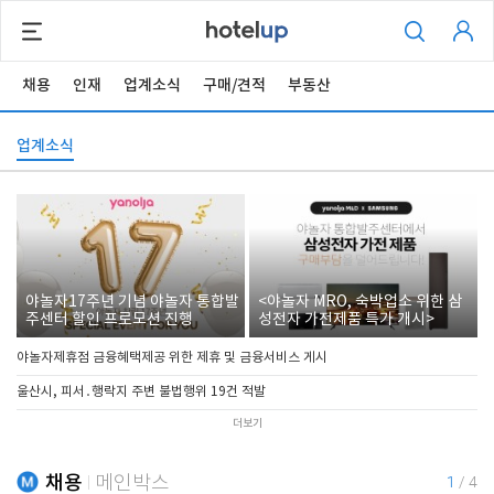
채용
인재
업계소식
구매/견적
부동산
업계소식
야놀자17주년 기념 야놀자 통합발
<야놀자 MRO, 숙박업소 위한 삼
주센터 할인 프로모션 진행
성전자 가전제품 특가 개시>
야놀자제휴점 금융혜택제공 위한 제휴 및 금융서비스 게시
울산시, 피서․행락지 주변 불법행위 19건 적발
더보기
채용
메인박스
1
/
4