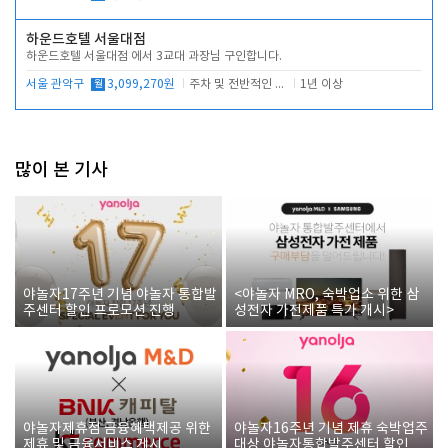
하운드호텔 서울대점
하운드호텔 서울대점 에서 3교대 과장님 구인합니다.
서울 관악구
월
3,099,270원
주차 및 전반적인 당번업무
1년 이상
많이 본 기사
야놀자17주년 기념 야놀자 통합발
<야놀자 MRO, 숙박업소 위한 삼
주센터 할인 프로모션 진행
성전자 가전제품 특가 개시>
야놀자제휴점 금융혜택제공 위한
야놀자16주년 기념 제휴 숙박업주
제휴 및 금융서비스 게시
대상 야놀자통합발주센터 할인쿠