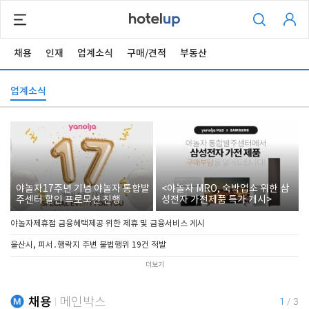
채용
인재
업계소식
구매/견적
부동산
업계소식
야놀자17주년 기념 야놀자 통합발
<야놀자 MRO, 숙박업소 위한 삼
주센터 할인 프로모션 진행
성전자 가전제품 특가 개시>
야놀자제휴점 금융혜택제공 위한 제휴 및 금융서비스 게시
울산시, 피서․행락지 주변 불법행위 19건 적발
더보기
채용
메인박스
1
/
3