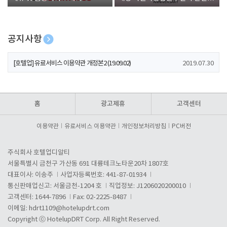
폰 증정
공지사항
[호텔업] 개인정보 처리방침 개정본1 (19.09.02)
2019.07.30
[호텔업] 유료서비스 이용약관 개정본2 (19.09.02)
2019.07.30
[호텔업] 개인정보 처리방침 개정본2 (19.09.02)
2019.07.30
홈
광고제휴
고객센터
이용약관
유료서비스 이용약관
개인정보처리방침
PC버전
주식회사 호텔업디알티
서울특별시 금천구 가산동 691 대륭테크노타운20차 1807호
대표이사: 이송주
사업자등록번호: 441-87-01934
통신판매업신고: 서울금천-1204 호
직업정보: J1206020200010
고객센터: 1644-7896
Fax: 02-2225-8487
이메일:
hdrt1109@hotelupdrt.com
Copyright ⓒ HotelupDRT Corp. All Right Reserved.