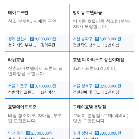
메이트모텔
방이동 호텔라움
청소 부부팀. 자매팀 구인
방이동 호텔라움 청소팀(부부/
자매) 모집합니다.
경기 안산시
월
4,800,000원
서울 송파구
월
5,600,000원
청소 배팅 부부 구합니다
경력무관
전반적인 청소 업무(객실청소.객실정리)
1년 이상
라뉘호텔
호텔 디 아티스트 성신여대점
신촌라뉘호텔에서 프론트 당
3교대 프론트(격,비,비)
번과장을 구합니다.
서울 마포구
월
3,700,000원
서울 성북구
월
2,900,000원
전반적인 프론트 당번업무
1년 이상
객실판매 및 고객응대
1년 이상
호텔에어포트준
그레이호텔 분당점
베팅,청소이모, 자매팀, 부부
그레이 분당점 3교대(격비비)
팀 모집합니다.
당번 구인합니다.
인천 중구
월
2,500,000원
경기 성남시
월
3,000,000원