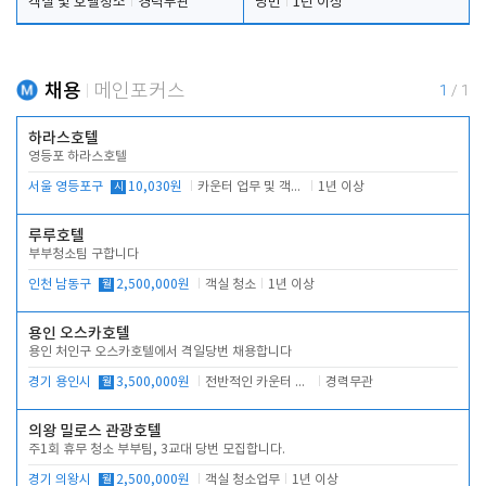
객실 및 호텔청소
경력무관
당번
1년 이상
채용
메인포커스
1
/
1
하라스호텔
영등포 하라스호텔
서울 영등포구
시
10,030원
카운터 업무 및 객실관리(청소상태 확인, 객실판매)
1년 이상
루루호텔
부부청소팀 구합니다
인천 남동구
월
2,500,000원
객실 청소
1년 이상
용인 오스카호텔
용인 처인구 오스카호텔에서 격일당번 채용합니다
경기 용인시
월
3,500,000원
전반적인 카운터 업무
경력무관
의왕 밀로스 관광호텔
주1회 휴무 청소 부부팀, 3교대 당번 모집합니다.
경기 의왕시
월
2,500,000원
객실 청소업무
1년 이상