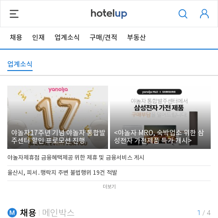
채용
인재
업계소식
구매/견적
부동산
업계소식
야놀자17주년 기념 야놀자 통합발
<야놀자 MRO, 숙박업소 위한 삼
주센터 할인 프로모션 진행
성전자 가전제품 특가 개시>
야놀자제휴점 금융혜택제공 위한 제휴 및 금융서비스 게시
울산시, 피서․행락지 주변 불법행위 19건 적발
더보기
채용
메인박스
1
/
4