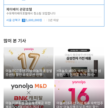
제이베이 관광호텔
수유제이베이호텔에서 청소팀 모집합니다
서울 강북구
월
5,600,000원
1년 이상
많이 본 기사
야놀자17주년 기념 야놀자 통합발
<야놀자 MRO, 숙박업소 위한 삼
주센터 할인 프로모션 진행
성전자 가전제품 특가 개시>
야놀자제휴점 금융혜택제공 위한
야놀자16주년 기념 제휴 숙박업주
제휴 및 금융서비스 게시
대상 야놀자통합발주센터 할인쿠