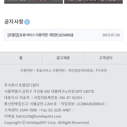
폰 증정
공지사항
[호텔업] 개인정보 처리방침 개정본1 (19.09.02)
2019.07.30
[호텔업] 유료서비스 이용약관 개정본2 (19.09.02)
2019.07.30
[호텔업] 개인정보 처리방침 개정본2 (19.09.02)
2019.07.30
홈
광고제휴
고객센터
이용약관
유료서비스 이용약관
개인정보처리방침
PC버전
주식회사 호텔업디알티
서울특별시 금천구 가산동 691 대륭테크노타운20차 1807호
대표이사: 이송주
사업자등록번호: 441-87-01934
통신판매업신고: 서울금천-1204 호
직업정보: J1206020200010
고객센터: 1644-7896
Fax: 02-2225-8487
이메일:
hdrt1109@hotelupdrt.com
Copyright ⓒ HotelupDRT Corp. All Right Reserved.