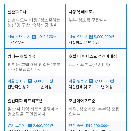
신촌피오나
사당역 메트로21
신촌피오나 베팅 (청소잘하는
부부 청소팀 구합니다
분) 2명 구함. 숙식제공 월4회
휴무
서울 서대문구
월
1,043,120원
서울 관악구
월
5,800,000원
경력무관
객실청소
1년 이상
방이동 호텔라움
호텔 디 아티스트 성신여대점
방이동 호텔라움 청소팀(부부/
3교대 프론트(격,비,비)
자매) 모집합니다.
서울 송파구
월
5,600,000원
서울 성북구
월
2,900,000원
전반적인 청소 업무(객실청소.객실정리)
1년 이상
객실판매 및 고객응대
1년 이상
일산대화 라트리호텔
호텔에어포트준
일산 대화역 라트리호텔에서
베팅, 청소이모, 부부팀 모집
청소팀을 구인합니다.
합니다.
경기 고양시
시
2,600,000원
인천 중구
월
2,500,000원