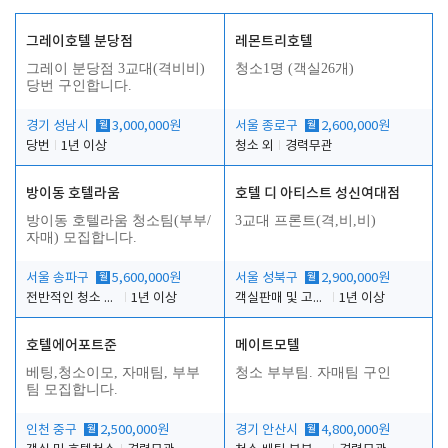
그레이호텔 분당점
레몬트리호텔
그레이 분당점 3교대(격비비)
청소1명 (객실26개)
당번 구인합니다.
경기 성남시
월
3,000,000원
서울 종로구
월
2,600,000원
당번
1년 이상
청소 외
경력무관
방이동 호텔라움
호텔 디 아티스트 성신여대점
방이동 호텔라움 청소팀(부부/
3교대 프론트(격,비,비)
자매) 모집합니다.
서울 송파구
월
5,600,000원
서울 성북구
월
2,900,000원
전반적인 청소 업무(객실청소.객실정리)
1년 이상
객실판매 및 고객응대
1년 이상
호텔에어포트준
메이트모텔
베팅,청소이모, 자매팀, 부부
청소 부부팀. 자매팀 구인
팀 모집합니다.
인천 중구
월
2,500,000원
경기 안산시
월
4,800,000원