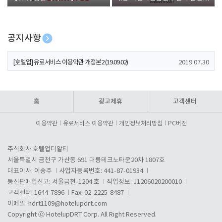
폰 증정
공지사항
[호텔업] 개인정보 처리방침 개정본1 (19.09.02)
2019.07.30
[호텔업] 유료서비스 이용약관 개정본2 (19.09.02)
2019.07.30
[호텔업] 개인정보 처리방침 개정본2 (19.09.02)
2019.07.30
홈
광고제휴
고객센터
이용약관
유료서비스 이용약관
개인정보처리방침
PC버전
주식회사 호텔업디알티
서울특별시 금천구 가산동 691 대륭테크노타운20차 1807호
대표이사: 이송주
사업자등록번호: 441-87-01934
통신판매업신고: 서울금천-1204 호
직업정보: J1206020200010
고객센터: 1644-7896
Fax: 02-2225-8487
이메일:
hdrt1109@hotelupdrt.com
Copyright ⓒ HotelupDRT Corp. All Right Reserved.