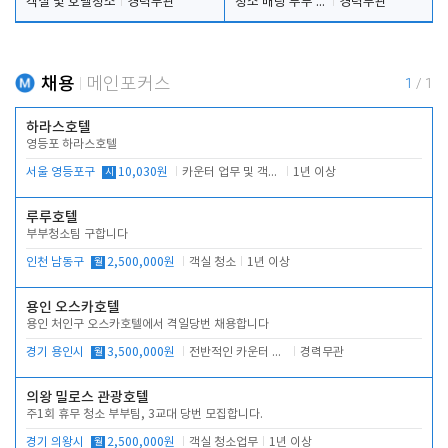
객실 및 호텔청소
경력무관
청소 배팅 부부 구합니다
경력무관
채용
메인포커스
1
/
1
하라스호텔
영등포 하라스호텔
서울 영등포구
시
10,030원
카운터 업무 및 객실관리(청소상태 확인, 객실판매)
1년 이상
루루호텔
부부청소팀 구합니다
인천 남동구
월
2,500,000원
객실 청소
1년 이상
용인 오스카호텔
용인 처인구 오스카호텔에서 격일당번 채용합니다
경기 용인시
월
3,500,000원
전반적인 카운터 업무
경력무관
의왕 밀로스 관광호텔
주1회 휴무 청소 부부팀, 3교대 당번 모집합니다.
경기 의왕시
월
2,500,000원
객실 청소업무
1년 이상