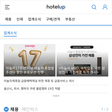
채용
인재
업계소식
구매/견적
부동산
업계소식
야놀자17주년 기념 야놀자 통합발
<야놀자 MRO, 숙박업소 위한 삼
주센터 할인 프로모션 진행
성전자 가전제품 특가 개시>
야놀자제휴점 금융혜택제공 위한 제휴 및 금융서비스 게시
울산시, 피서․행락지 주변 불법행위 19건 적발
더보기
채용
메인박스
1
/
3