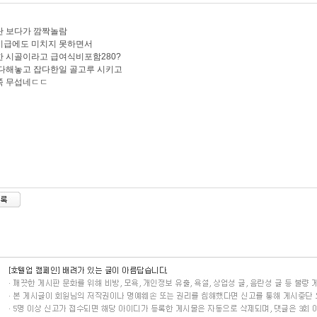
란 보다가 깜짝놀람
시급에도 미치지 못하면서
 시골이라고 급여식비포함280?
다해놓고 잡다한일 골고루 시키고
쪽 무섭네ㄷㄷ