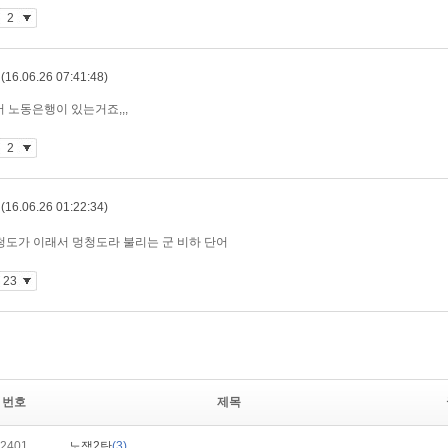
번호
제목
2401
노잼2탄
(3)