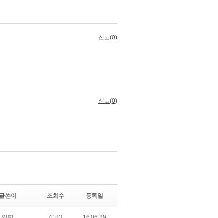
글쓴이
조회수
등록일
익명
4183
16.06.29