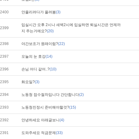
2400
안올리려다가 올려봄
(3)
입실시간 오후 2시나 새벽2시에 입실하면 퇴실시간은 언제까
2399
지 주는거에요?
(20)
2398
야간보조가 원래이럼?
(22)
2397
오늘의 눈 호강
(14)
2396
손님 어디 같어..?
(10)
2395
화요일?
(3)
2394
노동청 접수절차입니다 간단합니다
(2)
2393
노동청진정시 준비해야할것?
(15)
2392
안녕하세요 아래글보니
(4)
2391
도와주세요 적금문제
(33)