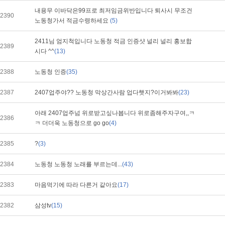
내용무 이바닥은99프로 최저임금위반입니다 퇴사시 무조건
2390
노동청가서 적금수령하세요
(5)
2411님 엄지척입니다 노동청 적금 인증샷 널리 널리 홍보합
2389
시다 ^^
(13)
2388
노동청 인증
(35)
2387
2407업주야?? 노동청 막상간사람 업다햇지?이거봐봐
(23)
아래 2407업주넘 위로받고싶나봅니다 위로좀해주자구여,,ㅋ
2386
ㅋ 더더욱 노동청으로 go go
(4)
2385
?
(3)
2384
노동청 노동청 노래를 부르는데...
(43)
2383
마음먹기에 따라 다른거 같아요
(17)
2382
삼성tv
(15)