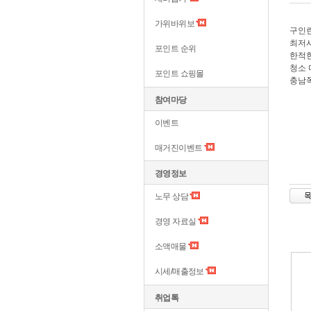
가위바위보
구인
최저
포인트 순위
한적한
청소 
포인트 쇼핑몰
충남
참여마당
이벤트
매거진이벤트
경영정보
노무 상담
경영 자료실
소액매물
시세/매출정보
취업톡