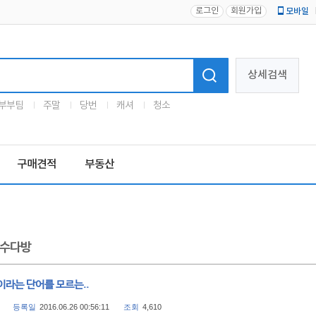
로그인
회원가입
모바일
로고
상세검색
부부팀
주말
당번
캐셔
청소
구매견적
부동산
수다방
이라는 단어를 모르는..
등록일
2016.06.26 00:56:11
조회
4,610