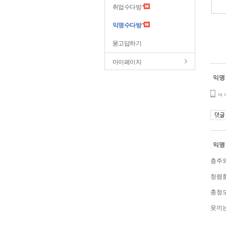
취업수다방
익명수다방
묻고답하기
마이페이지