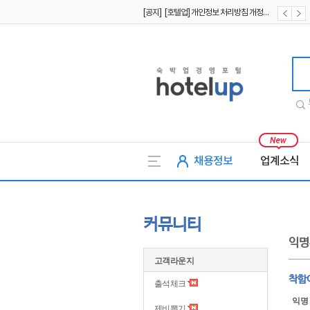
[공지] [호텔업] 개인정보 처리방침 개정본1 (19.09.02)
[공지] [호텔업] 유료서비스 이용약관 개정본2 (19.09.02)
호텔업
채용정보
업계소식
커뮤니티
익명
고객라운지
착함
출석체크
익명
제비뽑기