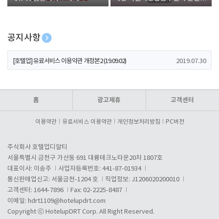
폰 증정
공지사항
[호텔업] 개인정보 처리방침 개정본1 (19.09.02)
2019.07.30
[호텔업] 유료서비스 이용약관 개정본2 (19.09.02)
2019.07.30
[호텔업] 개인정보 처리방침 개정본2 (19.09.02)
2019.07.30
홈
광고제휴
고객센터
이용약관
유료서비스 이용약관
개인정보처리방침
PC버전
주식회사 호텔업디알티
서울특별시 금천구 가산동 691 대륭테크노타운20차 1807호
대표이사: 이송주
사업자등록번호: 441-87-01934
통신판매업신고: 서울금천-1204 호
직업정보: J1206020200010
고객센터: 1644-7896
Fax: 02-2225-8487
이메일:
hdrt1109@hotelupdrt.com
Copyright ⓒ HotelupDRT Corp. All Right Reserved.