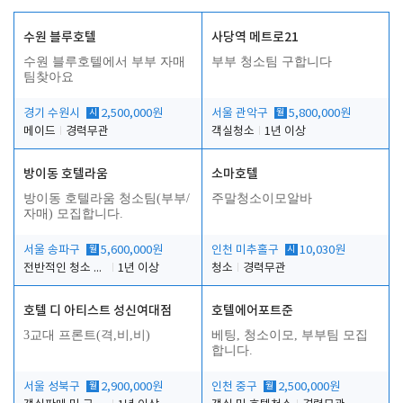
수원 블루호텔
사당역 메트로21
수원 블루호텔에서 부부 자매
부부 청소팀 구합니다
팀찾아요
경기 수원시
시
2,500,000원
서울 관악구
월
5,800,000원
메이드
경력무관
객실청소
1년 이상
방이동 호텔라움
소마호텔
방이동 호텔라움 청소팀(부부/
주말청소이모알바
자매) 모집합니다.
서울 송파구
월
5,600,000원
인천 미추홀구
시
10,030원
전반적인 청소 업무(객실청소.객실정리)
1년 이상
청소
경력무관
호텔 디 아티스트 성신여대점
호텔에어포트준
3교대 프론트(격,비,비)
베팅, 청소이모, 부부팀 모집
합니다.
서울 성북구
월
2,900,000원
인천 중구
월
2,500,000원