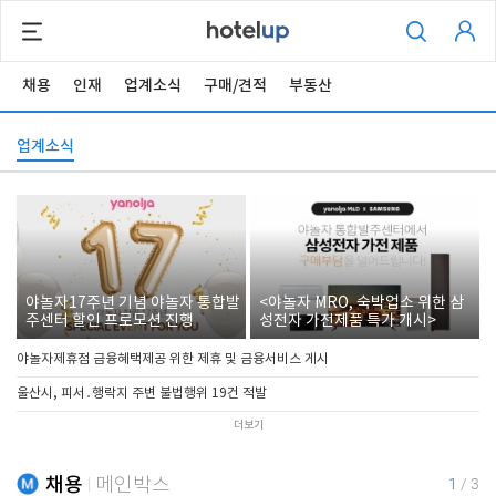
채용
인재
업계소식
구매/견적
부동산
업계소식
야놀자17주년 기념 야놀자 통합발
<야놀자 MRO, 숙박업소 위한 삼
주센터 할인 프로모션 진행
성전자 가전제품 특가 개시>
야놀자제휴점 금융혜택제공 위한 제휴 및 금융서비스 게시
울산시, 피서․행락지 주변 불법행위 19건 적발
더보기
채용
메인박스
1
/
3