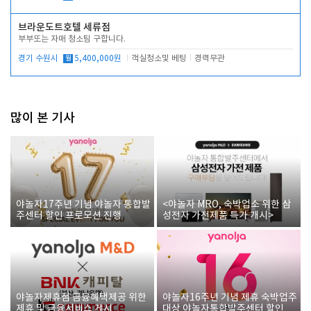
브라운도트호텔 세류점
부부또는 자매 청소팀 구합니다.
경기 수원시
월
5,400,000원
객실청소및 베팅
경력무관
많이 본 기사
야놀자17주년 기념 야놀자 통합발
<야놀자 MRO, 숙박업소 위한 삼
주센터 할인 프로모션 진행
성전자 가전제품 특가 개시>
야놀자제휴점 금융혜택제공 위한
야놀자16주년 기념 제휴 숙박업주
제휴 및 금융서비스 게시
대상 야놀자통합발주센터 할인쿠