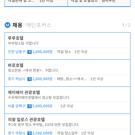
객실판매 및 고객응대
1년 이상
객실 및 호텔청소
경력무관
채용
메인포커스
1
/
2
루루호텔
부부청소팀 구합니다
인천 남동구
월
2,600,000원
객실 청소
1년 이상
바로호텔
청소한분..<캐셔 한분>.. 구합니다.
경기 하남시
월
2,600,000원
베팅.,청소<<캐셔 모셔봅니다.
1년 이상
제이베이 관광호텔
수유제이베이호텔에서 청소팀 모집합니다
서울 강북구
월
5,600,000원
1년 이상
의왕 밀로스 관광호텔
주1회 휴무 청소 부부팀, 3교대 당번 모집합니다.
경기 의왕시
월
2,500,000원
객실 청소업무
1년 이상