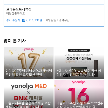
브라운도트세류점
베팅삼촌구해요
경기 수원시
월
2,316,930원
베팅삼촌
경력무관
많이 본 기사
야놀자17주년 기념 야놀자 통합발
<야놀자 MRO, 숙박업소 위한 삼
주센터 할인 프로모션 진행
성전자 가전제품 특가 개시>
야놀자제휴점 금융혜택제공 위한
야놀자16주년 기념 제휴 숙박업주
제휴 및 금융서비스 게시
대상 야놀자통합발주센터 할인쿠