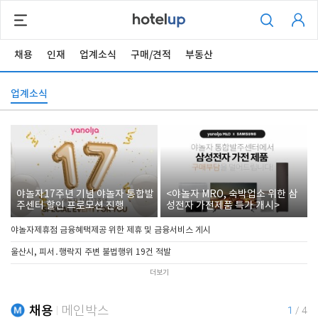
채용
인재
업계소식
구매/견적
부동산
업계소식
야놀자17주년 기념 야놀자 통합발
<야놀자 MRO, 숙박업소 위한 삼
주센터 할인 프로모션 진행
성전자 가전제품 특가 개시>
야놀자제휴점 금융혜택제공 위한 제휴 및 금융서비스 게시
울산시, 피서․행락지 주변 불법행위 19건 적발
더보기
채용
메인박스
1
/
4