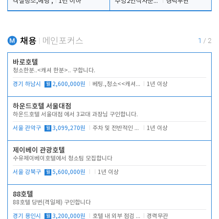
객실청소,베팅 ,
1년 이하
주방2인식사준비및청소린렌보조
경력무관
채용
메인포커스
1
/
2
바로호텔
청소한분..<캐셔 한분>.. 구합니다.
경기 하남시
월
2,600,000원
베팅.,청소<<캐셔 모셔봅니다.
1년 이상
하운드호텔 서울대점
하운드호텔 서울대점 에서 3교대 과장님 구인합니다.
서울 관악구
월
3,099,270원
주차 및 전반적인 당번업무
1년 이상
제이베이 관광호텔
수유제이베이호텔에서 청소팀 모집합니다
서울 강북구
월
5,600,000원
1년 이상
88호텔
88호텔 당번(격일제) 구인합니다
경기 용인시
월
3,200,000원
호텔 내 외부 점검 및 프런트 운영
경력무관