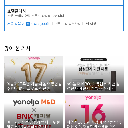
호텔클래시
수유 클래시호텔 프론트 과장님 구합니다.
서울 강북구
월
3,400,000원
프론트 및 객실관리
1년 이상
많이 본 기사
야놀자17주년 기념 야놀자 통합발
<야놀자 MRO, 숙박업소 위한 삼
주센터 할인 프로모션 진행
성전자 가전제품 특가 개시>
야놀자제휴점 금융혜택제공 위한
야놀자16주년 기념 제휴 숙박업주
제휴 및 금융서비스 게시
대상 야놀자통합발주센터 할인쿠