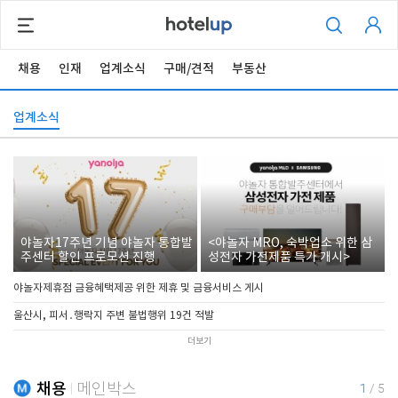
채용
인재
업계소식
구매/견적
부동산
업계소식
야놀자17주년 기념 야놀자 통합발
<야놀자 MRO, 숙박업소 위한 삼
주센터 할인 프로모션 진행
성전자 가전제품 특가 개시>
야놀자제휴점 금융혜택제공 위한 제휴 및 금융서비스 게시
울산시, 피서․행락지 주변 불법행위 19건 적발
더보기
채용
메인박스
1
/
5