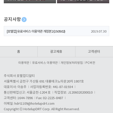
폰 증정
공지사항
[호텔업] 개인정보 처리방침 개정본1 (19.09.02)
2019.07.30
[호텔업] 유료서비스 이용약관 개정본2 (19.09.02)
2019.07.30
[호텔업] 개인정보 처리방침 개정본2 (19.09.02)
2019.07.30
홈
광고제휴
고객센터
이용약관
유료서비스 이용약관
개인정보처리방침
PC버전
주식회사 호텔업디알티
서울특별시 금천구 가산동 691 대륭테크노타운20차 1807호
대표이사: 이송주
사업자등록번호: 441-87-01934
통신판매업신고: 서울금천-1204 호
직업정보: J1206020200010
고객센터: 1644-7896
Fax: 02-2225-8487
이메일:
hdrt1109@hotelupdrt.com
Copyright ⓒ HotelupDRT Corp. All Right Reserved.