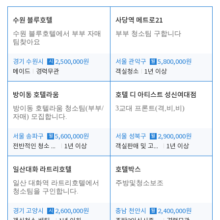
수원 블루호텔
사당역 메트로21
수원 블루호텔에서 부부 자매
부부 청소팀 구합니다
팀찾아요
경기 수원시
시
2,500,000원
서울 관악구
월
5,800,000원
메이드
경력무관
객실청소
1년 이상
방이동 호텔라움
호텔 디 아티스트 성신여대점
방이동 호텔라움 청소팀(부부/
3교대 프론트(격,비,비)
자매) 모집합니다.
서울 송파구
월
5,600,000원
서울 성북구
월
2,900,000원
전반적인 청소 업무(객실청소.객실정리)
1년 이상
객실판매 및 고객응대
1년 이상
일산대화 라트리호텔
호텔박스
일산 대화역 라트리호텔에서
주방및청소보조
청소팀을 구인합니다.
경기 고양시
시
2,600,000원
충남 천안시
월
2,400,000원