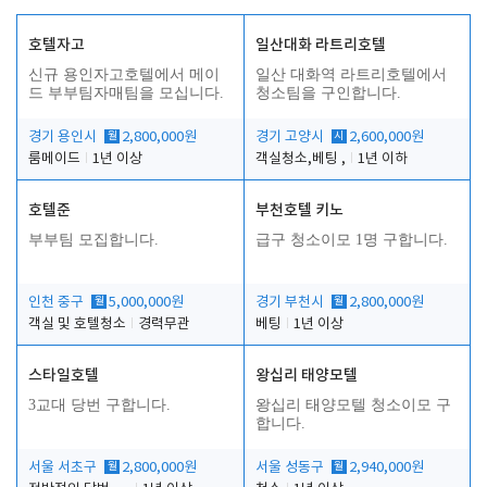
호텔자고
일산대화 라트리호텔
신규 용인자고호텔에서 메이
일산 대화역 라트리호텔에서
드 부부팀자매팀을 모십니다.
청소팀을 구인합니다.
경기 용인시
월
2,800,000원
경기 고양시
시
2,600,000원
룸메이드
1년 이상
객실청소,베팅 ,
1년 이하
호텔준
부천호텔 키노
부부팀 모집합니다.
급구 청소이모 1명 구합니다.
인천 중구
월
5,000,000원
경기 부천시
월
2,800,000원
객실 및 호텔청소
경력무관
베팅
1년 이상
스타일호텔
왕십리 태양모텔
3교대 당번 구합니다.
왕십리 태양모텔 청소이모 구
합니다.
서울 서초구
월
2,800,000원
서울 성동구
월
2,940,000원