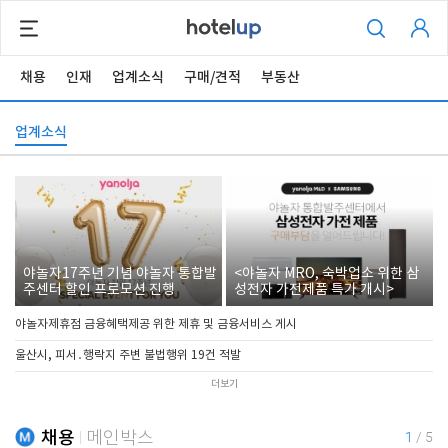
채용
인재
업계소식
구매/견적
부동산
업계소식
야놀자17주년 기념 야놀자 통합발
<야놀자 MRO, 숙박업소 위한 삼
주센터 할인 프로모션 진행
성전자 가전제품 특가 개시>
야놀자제휴점 금융혜택제공 위한 제휴 및 금융서비스 게시
울산시, 피서․행락지 주변 불법행위 19건 적발
더보기
채용
메인박스
1
/
5