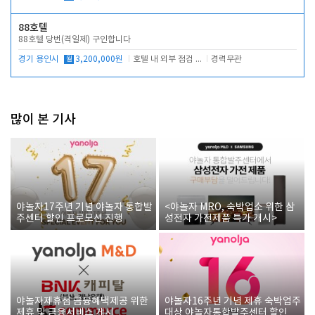
88호텔
88호텔 당번(격일제) 구인합니다
경기 용인시
월
3,200,000원
호텔 내 외부 점검 및 프런트 운영
경력무관
많이 본 기사
야놀자17주년 기념 야놀자 통합발
<야놀자 MRO, 숙박업소 위한 삼
주센터 할인 프로모션 진행
성전자 가전제품 특가 개시>
야놀자제휴점 금융혜택제공 위한
야놀자16주년 기념 제휴 숙박업주
제휴 및 금융서비스 게시
대상 야놀자통합발주센터 할인쿠