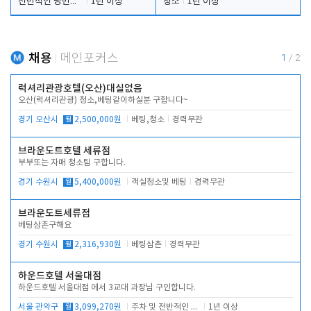
전반적인 당번업무
1년 이상
청소
1년 이상
채용
메인포커스
1
/
2
럭셔리관광호텔(오산)대실없음
오산(럭셔리관광) 청소,베팅같이하실분 구합니다~
경기 오산시
월
2,500,000원
베팅,청소
경력무관
브라운도트호텔 세류점
부부또는 자매 청소팀 구합니다.
경기 수원시
월
5,400,000원
객실청소및 베팅
경력무관
브라운도트세류점
베팅삼촌구해요
경기 수원시
월
2,316,930원
베팅삼촌
경력무관
하운드호텔 서울대점
하운드호텔 서울대점 에서 3교대 과장님 구인합니다.
서울 관악구
월
3,099,270원
주차 및 전반적인 당번업무
1년 이상