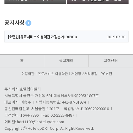
폰 증정
공지사항
[호텔업] 개인정보 처리방침 개정본1 (19.09.02)
2019.07.30
[호텔업] 유료서비스 이용약관 개정본2 (19.09.02)
2019.07.30
[호텔업] 개인정보 처리방침 개정본2 (19.09.02)
2019.07.30
홈
광고제휴
고객센터
이용약관
유료서비스 이용약관
개인정보처리방침
PC버전
주식회사 호텔업디알티
서울특별시 금천구 가산동 691 대륭테크노타운20차 1807호
대표이사: 이송주
사업자등록번호: 441-87-01934
통신판매업신고: 서울금천-1204 호
직업정보: J1206020200010
고객센터: 1644-7896
Fax: 02-2225-8487
이메일:
hdrt1109@hotelupdrt.com
Copyright ⓒ HotelupDRT Corp. All Right Reserved.