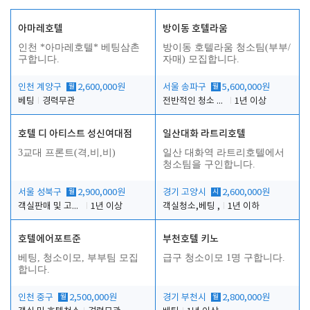
아마레호텔
방이동 호텔라움
인천 *아마레호텔* 베팅삼촌
방이동 호텔라움 청소팀(부부/
구합니다.
자매) 모집합니다.
인천 계양구
월
2,600,000원
서울 송파구
월
5,600,000원
베팅
경력무관
전반적인 청소 업무(객실청소.객실정리)
1년 이상
호텔 디 아티스트 성신여대점
일산대화 라트리호텔
3교대 프론트(격,비,비)
일산 대화역 라트리호텔에서
청소팀을 구인합니다.
서울 성북구
월
2,900,000원
경기 고양시
시
2,600,000원
객실판매 및 고객응대
1년 이상
객실청소,베팅 ,
1년 이하
호텔에어포트준
부천호텔 키노
베팅, 청소이모, 부부팀 모집
급구 청소이모 1명 구합니다.
합니다.
인천 중구
월
2,500,000원
경기 부천시
월
2,800,000원