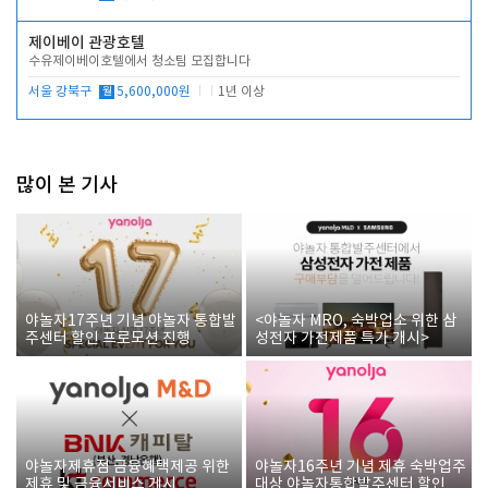
제이베이 관광호텔
수유제이베이호텔에서 청소팀 모집합니다
서울 강북구
월
5,600,000원
1년 이상
많이 본 기사
야놀자17주년 기념 야놀자 통합발
<야놀자 MRO, 숙박업소 위한 삼
주센터 할인 프로모션 진행
성전자 가전제품 특가 개시>
야놀자제휴점 금융혜택제공 위한
야놀자16주년 기념 제휴 숙박업주
제휴 및 금융서비스 게시
대상 야놀자통합발주센터 할인쿠