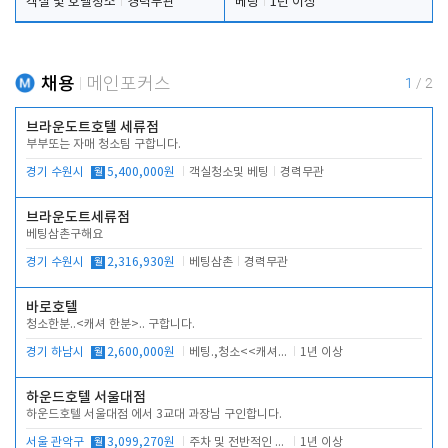
객실 및 호텔청소
경력무관
베팅
1년 이상
채용
메인포커스
1
/
2
브라운도트호텔 세류점
부부또는 자매 청소팀 구합니다.
경기 수원시
월
5,400,000원
객실청소및 베팅
경력무관
브라운도트세류점
베팅삼촌구해요
경기 수원시
월
2,316,930원
베팅삼촌
경력무관
바로호텔
청소한분..<캐셔 한분>.. 구합니다.
경기 하남시
월
2,600,000원
베팅.,청소<<캐셔 모셔봅니다.
1년 이상
하운드호텔 서울대점
하운드호텔 서울대점 에서 3교대 과장님 구인합니다.
서울 관악구
월
3,099,270원
주차 및 전반적인 당번업무
1년 이상