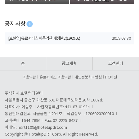
폰 증정
공지사항
[호텔업] 개인정보 처리방침 개정본1 (19.09.02)
2019.07.30
[호텔업] 유료서비스 이용약관 개정본2 (19.09.02)
2019.07.30
[호텔업] 개인정보 처리방침 개정본2 (19.09.02)
2019.07.30
홈
광고제휴
고객센터
이용약관
유료서비스 이용약관
개인정보처리방침
PC버전
주식회사 호텔업디알티
서울특별시 금천구 가산동 691 대륭테크노타운20차 1807호
대표이사: 이송주
사업자등록번호: 441-87-01934
통신판매업신고: 서울금천-1204 호
직업정보: J1206020200010
고객센터: 1644-7896
Fax: 02-2225-8487
이메일:
hdrt1109@hotelupdrt.com
Copyright ⓒ HotelupDRT Corp. All Right Reserved.