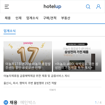
채용
인재
업계소식
구매/견적
부동산
업계소식
야놀자17주년 기념 야놀자 통합발
<야놀자 MRO, 숙박업소 위한 삼
주센터 할인 프로모션 진행
성전자 가전제품 특가 개시>
야놀자제휴점 금융혜택제공 위한 제휴 및 금융서비스 게시
울산시, 피서․행락지 주변 불법행위 19건 적발
더보기
채용
메인박스
1
/
4