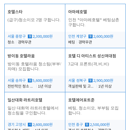
호텔스타
아마레호텔
(급구)청소이모 2명 구합니다.
인천 *아마레호텔* 베팅삼촌
구합니다.
서울 중랑구
월
2,300,000원
인천 계양구
월
2,600,000원
청소
경력무관
베팅
경력무관
방이동 호텔라움
호텔 디 아티스트 성신여대점
방이동 호텔라움 청소팀(부부/
3교대 프론트(격,비,비)
자매) 모집합니다.
서울 송파구
월
5,600,000원
서울 성북구
월
2,900,000원
전반적인 청소 업무(객실청소.객실정리)
1년 이상
객실판매 및 고객응대
1년 이상
일산대화 라트리호텔
호텔에어포트준
일산 대화역 라트리호텔에서
베팅, 청소이모, 부부팀 모집
청소팀을 구인합니다.
합니다.
경기 고양시
시
2,600,000원
인천 중구
월
2,500,000원