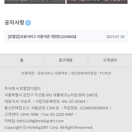
폰 증정
공지사항
[호텔업] 개인정보 처리방침 개정본1 (19.09.02)
2019.07.30
[호텔업] 유료서비스 이용약관 개정본2 (19.09.02)
2019.07.30
[호텔업] 개인정보 처리방침 개정본2 (19.09.02)
2019.07.30
홈
광고제휴
고객센터
이용약관
유료서비스 이용약관
개인정보처리방침
PC버전
주식회사 호텔업디알티
서울특별시 금천구 가산동 691 대륭테크노타운20차 1807호
대표이사: 이송주
사업자등록번호: 441-87-01934
통신판매업신고: 서울금천-1204 호
직업정보: J1206020200010
고객센터: 1644-7896
Fax: 02-2225-8487
이메일:
hdrt1109@hotelupdrt.com
Copyright ⓒ HotelupDRT Corp. All Right Reserved.