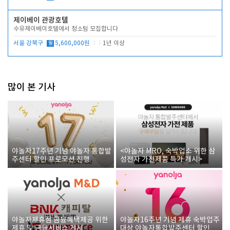
제이베이 관광호텔
수유제이베이호텔에서 청소팀 모집합니다
서울 강북구
월
5,600,000원
1년 이상
많이 본 기사
야놀자17주년 기념 야놀자 통합발
<야놀자 MRO, 숙박업소 위한 삼
주센터 할인 프로모션 진행
성전자 가전제품 특가 개시>
야놀자제휴점 금융혜택제공 위한
야놀자16주년 기념 제휴 숙박업주
제휴 및 금융서비스 게시
대상 야놀자통합발주센터 할인쿠