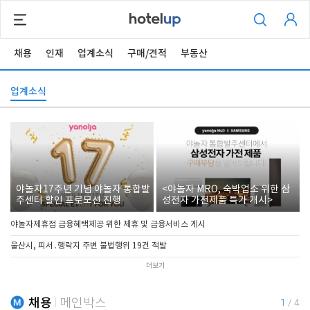
채용
인재
업계소식
구매/견적
부동산
업계소식
야놀자17주년 기념 야놀자 통합발
<야놀자 MRO, 숙박업소 위한 삼
주센터 할인 프로모션 진행
성전자 가전제품 특가 개시>
야놀자제휴점 금융혜택제공 위한 제휴 및 금융서비스 게시
울산시, 피서․행락지 주변 불법행위 19건 적발
더보기
채용
메인박스
1
/
4