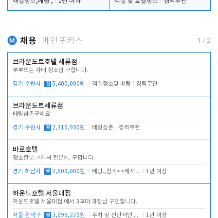
객실청소,베팅 ,
1년 이하
객실 및 호텔청소
경력무관
채용
메인포커스
1
/
2
브라운도트호텔 세류점
부부또는 자매 청소팀 구합니다.
경기 수원시
월
5,400,000원
객실청소및 베팅
경력무관
브라운도트세류점
베팅삼촌구해요
경기 수원시
월
2,316,930원
베팅삼촌
경력무관
바로호텔
청소한분..<캐셔 한분>.. 구합니다.
경기 하남시
월
2,600,000원
베팅.,청소<<캐셔 모셔봅니다.
1년 이상
하운드호텔 서울대점
하운드호텔 서울대점 에서 3교대 과장님 구인합니다.
서울 관악구
월
3,099,270원
주차 및 전반적인 당번업무
1년 이상