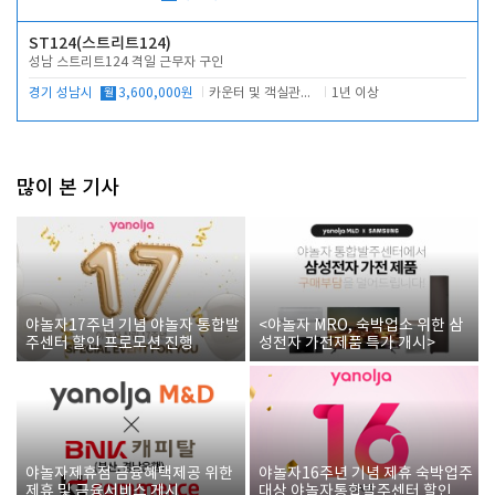
ST124(스트리트124)
성남 스트리트124 격일 근무자 구인
경기 성남시
월
3,600,000원
카운터 및 객실관리 전반
1년 이상
많이 본 기사
야놀자17주년 기념 야놀자 통합발
<야놀자 MRO, 숙박업소 위한 삼
주센터 할인 프로모션 진행
성전자 가전제품 특가 개시>
야놀자제휴점 금융혜택제공 위한
야놀자16주년 기념 제휴 숙박업주
제휴 및 금융서비스 게시
대상 야놀자통합발주센터 할인쿠