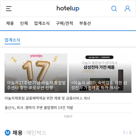
채용
인재
업계소식
구매/견적
부동산
업계소식
야놀자17주년 기념 야놀자 통합발
<야놀자 MRO, 숙박업소 위한 삼
주센터 할인 프로모션 진행
성전자 가전제품 특가 개시>
야놀자제휴점 금융혜택제공 위한 제휴 및 금융서비스 게시
울산시, 피서․행락지 주변 불법행위 19건 적발
더보기
채용
메인박스
1
/
5