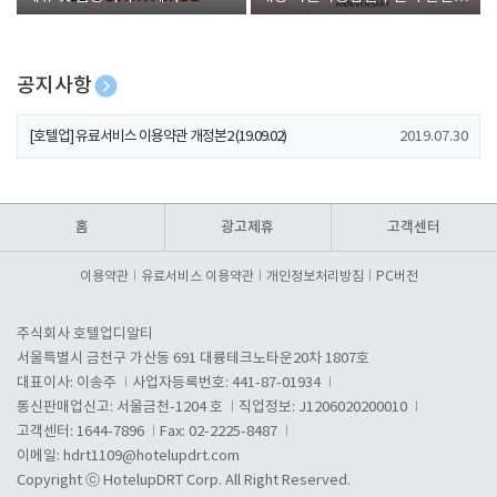
폰 증정
공지사항
[호텔업] 개인정보 처리방침 개정본1 (19.09.02)
2019.07.30
[호텔업] 유료서비스 이용약관 개정본2 (19.09.02)
2019.07.30
[호텔업] 개인정보 처리방침 개정본2 (19.09.02)
2019.07.30
홈
광고제휴
고객센터
이용약관
유료서비스 이용약관
개인정보처리방침
PC버전
주식회사 호텔업디알티
서울특별시 금천구 가산동 691 대륭테크노타운20차 1807호
대표이사: 이송주
사업자등록번호: 441-87-01934
통신판매업신고: 서울금천-1204 호
직업정보: J1206020200010
고객센터: 1644-7896
Fax: 02-2225-8487
이메일:
hdrt1109@hotelupdrt.com
Copyright ⓒ HotelupDRT Corp. All Right Reserved.