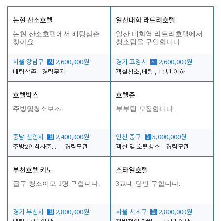
논현 산소호텔
일산대화 라트리호텔
논현 산소호텔에서 배팅삼촌
일산 대화역 라트리호텔에서
찾아요
청소팀을 구인합니다.
서울 강남구
시
2,600,000원
경기 고양시
시
2,600,000원
배팅삼촌
경력무관
객실청소,베팅 ,
1년 이하
호텔박스
호텔준
주방및청소보조
부부팀 모집합니다.
충남 천안시
월
2,400,000원
인천 중구
월
5,000,000원
주방2인식사준비및청소린렌보조
경력무관
객실 및 호텔청소
경력무관
부천호텔 키노
스타일호텔
급구 청소이모 1명 구합니다.
3교대 당번 구합니다.
경기 부천시
월
2,800,000원
서울 서초구
월
2,800,000원