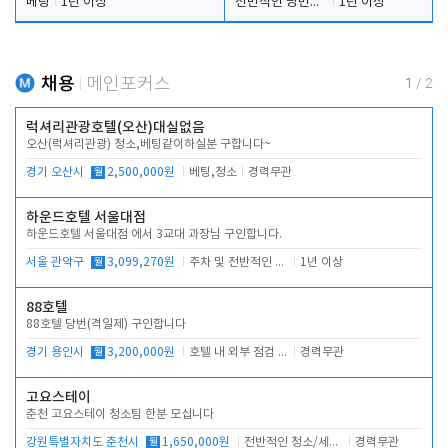
베팅
1년 이상
전반적인 당번업무
1년 이상
채용
메인포커스
1
/
2
럭셔리관광호텔(오산)대실없음
오산(럭셔리관광) 청소,베팅같이하실분 구합니다~
경기 오산시
월
2,500,000원
베팅,청소
경력무관
하운드호텔 서울대점
하운드호텔 서울대점 에서 3교대 과장님 구인합니다.
서울 관악구
월
3,099,270원
주차 및 전반적인 당번업무
1년 이상
88호텔
88호텔 당번(격일제) 구인합니다
경기 용인시
월
3,200,000원
호텔 내 외부 점검 및 프런트 운영
경력무관
고요스테이
춘천 고요스테이 청소팀 한분 모십니다
강원특별자치도 춘천시
월
1,650,000원
전반적인 청소/세탁업무
경력무관