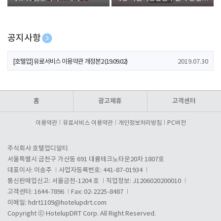
폰 증정
공지사항
[호텔업] 개인정보 처리방침 개정본1 (19.09.02)
2019.07.30
[호텔업] 유료서비스 이용약관 개정본2 (19.09.02)
2019.07.30
[호텔업] 개인정보 처리방침 개정본2 (19.09.02)
2019.07.30
홈
광고제휴
고객센터
이용약관
유료서비스 이용약관
개인정보처리방침
PC버전
주식회사 호텔업디알티
서울특별시 금천구 가산동 691 대륭테크노타운20차 1807호
대표이사: 이송주
사업자등록번호: 441-87-01934
통신판매업신고: 서울금천-1204 호
직업정보: J1206020200010
고객센터: 1644-7896
Fax: 02-2225-8487
이메일:
hdrt1109@hotelupdrt.com
Copyright ⓒ HotelupDRT Corp. All Right Reserved.