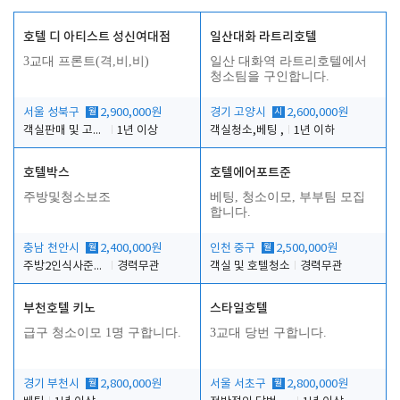
호텔 디 아티스트 성신여대점
일산대화 라트리호텔
3교대 프론트(격,비,비)
일산 대화역 라트리호텔에서
청소팀을 구인합니다.
서울 성북구
월
2,900,000원
경기 고양시
시
2,600,000원
객실판매 및 고객응대
1년 이상
객실청소,베팅 ,
1년 이하
호텔박스
호텔에어포트준
주방및청소보조
베팅, 청소이모, 부부팀 모집
합니다.
충남 천안시
월
2,400,000원
인천 중구
월
2,500,000원
주방2인식사준비및청소린렌보조
경력무관
객실 및 호텔청소
경력무관
부천호텔 키노
스타일호텔
급구 청소이모 1명 구합니다.
3교대 당번 구합니다.
경기 부천시
월
2,800,000원
서울 서초구
월
2,800,000원