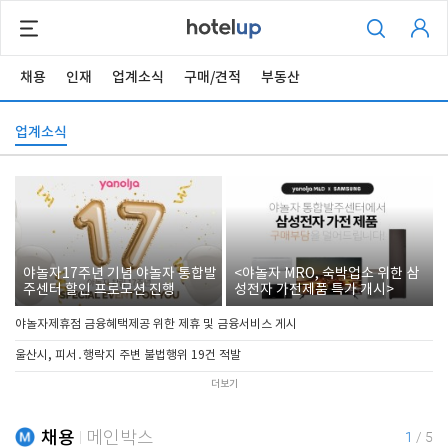
채용
인재
업계소식
구매/견적
부동산
업계소식
야놀자17주년 기념 야놀자 통합발
<야놀자 MRO, 숙박업소 위한 삼
주센터 할인 프로모션 진행
성전자 가전제품 특가 개시>
야놀자제휴점 금융혜택제공 위한 제휴 및 금융서비스 게시
울산시, 피서․행락지 주변 불법행위 19건 적발
더보기
채용
메인박스
1
/
5