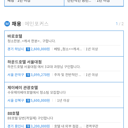
베팅
1년 이상
전반적인 당번업무
1년 이상
채용
메인포커스
1
/
2
바로호텔
청소한분..<캐셔 한분>.. 구합니다.
경기 하남시
월
2,600,000원
베팅.,청소<<캐셔 모셔봅니다.
1년 이상
하운드호텔 서울대점
하운드호텔 서울대점 에서 3교대 과장님 구인합니다.
서울 관악구
월
3,099,270원
주차 및 전반적인 당번업무
1년 이상
제이베이 관광호텔
수유제이베이호텔에서 청소팀 모집합니다
서울 강북구
월
5,600,000원
1년 이상
88호텔
88호텔 당번(격일제) 구인합니다
경기 용인시
월
3,200,000원
호텔 내 외부 점검 및 프런트 운영
경력무관