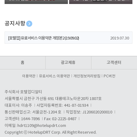
폰 증정
공지사항
[호텔업] 개인정보 처리방침 개정본1 (19.09.02)
2019.07.30
[호텔업] 유료서비스 이용약관 개정본2 (19.09.02)
2019.07.30
[호텔업] 개인정보 처리방침 개정본2 (19.09.02)
2019.07.30
홈
광고제휴
고객센터
이용약관
유료서비스 이용약관
개인정보처리방침
PC버전
주식회사 호텔업디알티
서울특별시 금천구 가산동 691 대륭테크노타운20차 1807호
대표이사: 이송주
사업자등록번호: 441-87-01934
통신판매업신고: 서울금천-1204 호
직업정보: J1206020200010
고객센터: 1644-7896
Fax: 02-2225-8487
이메일:
hdrt1109@hotelupdrt.com
Copyright ⓒ HotelupDRT Corp. All Right Reserved.