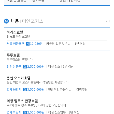
객실 및 호텔청소
경력무관
당번
1년 이상
채용
메인포커스
1
/
1
하라스호텔
영등포 하라스호텔
서울 영등포구
시
10,030원
카운터 업무 및 객실관리(청소상태 확인, 객실판매)
1년 이상
루루호텔
부부청소팀 구합니다
인천 남동구
월
2,500,000원
객실 청소
1년 이상
용인 오스카호텔
용인 처인구 오스카호텔에서 격일당번 채용합니다
경기 용인시
월
3,500,000원
전반적인 카운터 업무
경력무관
의왕 밀로스 관광호텔
주1회 휴무 청소 부부팀, 3교대 당번 모집합니다.
경기 의왕시
월
2,500,000원
객실 청소업무
1년 이상