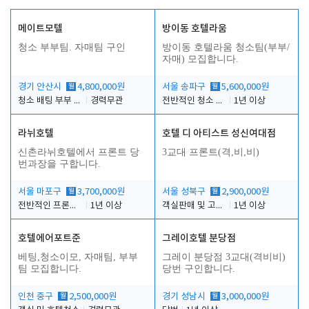
메이트모텔
방이동 호텔라움
청소 부부팀. 자매팀 구인
방이동 호텔라움 청소팀(부부/
자매) 모집합니다.
경기 안산시
월
4,800,000원
서울 송파구
월
5,600,000원
청소 배팅 부부 구합니다
경력무관
전반적인 청소 업무(객실청소.객실정리)
1년 이상
라뉘호텔
호텔 디 아티스트 성신여대점
신촌라뉘호텔에서 프론트 당
3교대 프론트(격,비,비)
번과장을 구합니다.
서울 마포구
월
3,700,000원
서울 성북구
월
2,900,000원
전반적인 프론트 당번업무
1년 이상
객실판매 및 고객응대
1년 이상
호텔에어포트준
그레이호텔 분당점
베팅,청소이모, 자매팀, 부부
그레이 분당점 3교대(격비비)
팀 모집합니다.
당번 구인합니다.
인천 중구
월
2,500,000원
경기 성남시
월
3,000,000원