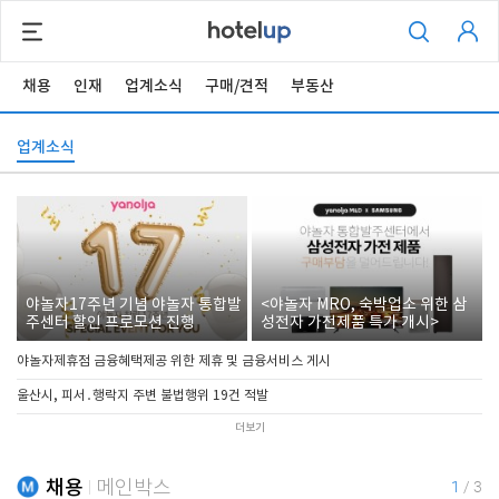
채용
인재
업계소식
구매/견적
부동산
업계소식
야놀자17주년 기념 야놀자 통합발
<야놀자 MRO, 숙박업소 위한 삼
주센터 할인 프로모션 진행
성전자 가전제품 특가 개시>
야놀자제휴점 금융혜택제공 위한 제휴 및 금융서비스 게시
울산시, 피서․행락지 주변 불법행위 19건 적발
더보기
채용
메인박스
1
/
3