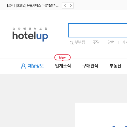
[공지] [호텔업] 유료서비스 이용약관 개정본2 (19.09.02)
[공지] [호텔업] 개인정보 처리방침 개정본2 (19.09.02)
호텔업로고
부부팀
주말
당번
캐
채용정보
업계소식
구매견적
부동산