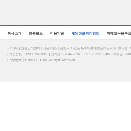
회사소개
언론보도
이용약관
개인정보처리방침
이메일무단수
주식회사 호텔업디알티 | 서울특별시 금천구 가산동 691 대륭테크노타운20차 1807호 | 대표
| 직업정보: J1206020200010 | 고객센터 1644-7896 | Fax : 02-2225-8487 | 이메일 :
hdr
Copyright ⓒHotelDRT Corp. All Right Reserved.