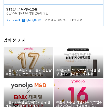
ST124(스트리트124)
성남 스트리트124 격일 근무자 구인
경기 성남시
월
3,600,000원
카운터 및 객실관리 전반
1년 이상
많이 본 기사
야놀자17주년 기념 야놀자 통합발
<야놀자 MRO, 숙박업소 위한 삼
주센터 할인 프로모션 진행
성전자 가전제품 특가 개시>
야놀자제휴점 금융혜택제공 위한
야놀자16주년 기념 제휴 숙박업주
제휴 및 금융서비스 게시
대상 야놀자통합발주센터 할인쿠