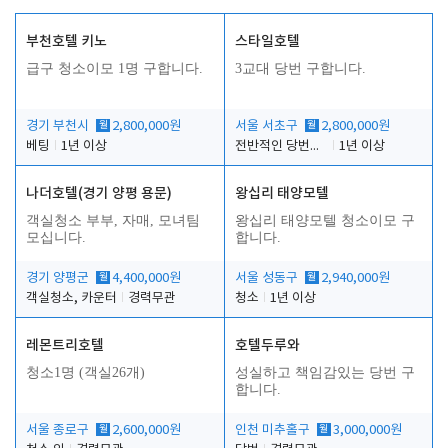
부천호텔 키노
스타일호텔
급구 청소이모 1명 구합니다.
3교대 당번 구합니다.
경기 부천시
월
2,800,000원
서울 서초구
월
2,800,000원
베팅
1년 이상
전반적인 당번업무
1년 이상
나더호텔(경기 양평 용문)
왕십리 태양모텔
객실청소 부부, 자매, 모녀팀
왕십리 태양모텔 청소이모 구
모십니다.
합니다.
경기 양평군
월
4,400,000원
서울 성동구
월
2,940,000원
객실청소, 카운터
경력무관
청소
1년 이상
레몬트리호텔
호텔두루와
청소1명 (객실26개)
성실하고 책임감있는 당번 구
합니다.
서울 종로구
월
2,600,000원
인천 미추홀구
월
3,000,000원