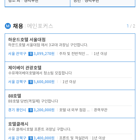
청소 외
경력무관
당번
경력무관
채용
메인포커스
1
/
2
하운드호텔 서울대점
하운드호텔 서울대점 에서 3교대 과장님 구인합니다.
서울 관악구
월
3,099,270원
주차 및 전반적인 당번업무
1년 이상
제이베이 관광호텔
수유제이베이호텔에서 청소팀 모집합니다
서울 강북구
월
5,600,000원
1년 이상
88호텔
88호텔 당번(격일제) 구인합니다
경기 용인시
월
3,200,000원
호텔 내 외부 점검 및 프런트 운영
경력무관
호텔클래시
수유 클래시호텔 프론트 과장님 구합니다.
서울 강북구
월
3,400,000원
프론트 및 객실관리
1년 이상