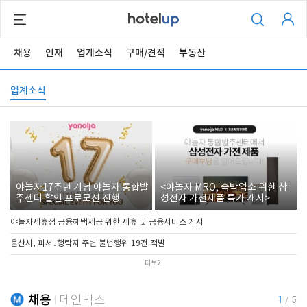
채용
인재
업계소식
구매/견적
부동산
업계소식
야놀자17주년 기념 야놀자 통합발
<야놀자 MRO, 숙박업소 위한 삼
주센터 할인 프로모션 진행
성전자 가전제품 특가 개시>
야놀자제휴점 금융혜택제공 위한 제휴 및 금융서비스 게시
울산시, 피서․행락지 주변 불법행위 19건 적발
더보기
채용
메인박스
1
/
5