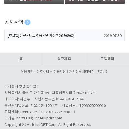
폰 증정
공지사항
[호텔업] 개인정보 처리방침 개정본1 (19.09.02)
2019.07.30
[호텔업] 유료서비스 이용약관 개정본2 (19.09.02)
2019.07.30
[호텔업] 개인정보 처리방침 개정본2 (19.09.02)
2019.07.30
홈
광고제휴
고객센터
이용약관
유료서비스 이용약관
개인정보처리방침
PC버전
주식회사 호텔업디알티
서울특별시 금천구 가산동 691 대륭테크노타운20차 1807호
대표이사: 이송주
사업자등록번호: 441-87-01934
통신판매업신고: 서울금천-1204 호
직업정보: J1206020200010
고객센터: 1644-7896
Fax: 02-2225-8487
이메일:
hdrt1109@hotelupdrt.com
Copyright ⓒ HotelupDRT Corp. All Right Reserved.