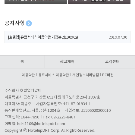
폰 증정
공지사항
[호텔업] 개인정보 처리방침 개정본1 (19.09.02)
2019.07.30
[호텔업] 유료서비스 이용약관 개정본2 (19.09.02)
2019.07.30
[호텔업] 개인정보 처리방침 개정본2 (19.09.02)
2019.07.30
홈
광고제휴
고객센터
이용약관
유료서비스 이용약관
개인정보처리방침
PC버전
주식회사 호텔업디알티
서울특별시 금천구 가산동 691 대륭테크노타운20차 1807호
대표이사: 이송주
사업자등록번호: 441-87-01934
통신판매업신고: 서울금천-1204 호
직업정보: J1206020200010
고객센터: 1644-7896
Fax: 02-2225-8487
이메일:
hdrt1109@hotelupdrt.com
Copyright ⓒ HotelupDRT Corp. All Right Reserved.