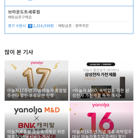
브라운도트세류점
베팅삼촌구해요
경기 수원시
월
2,316,930원
베팅삼촌
경력무관
많이 본 기사
야놀자17주년 기념 야놀자 통합발
<야놀자 MRO, 숙박업소 위한 삼
주센터 할인 프로모션 진행
성전자 가전제품 특가 개시>
야놀자제휴점 금융혜택제공 위한
야놀자16주년 기념 제휴 숙박업주
제휴 및 금융서비스 게시
대상 야놀자통합발주센터 할인쿠