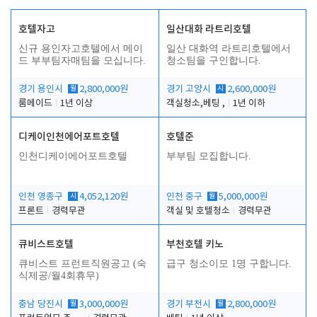
호텔자고
일산대화 라트리호텔
신규 용인자고호텔에서 메이
일산 대화역 라트리호텔에서
드 부부팀자매팀을 모십니다.
청소팀을 구인합니다.
경기 용인시
월
2,800,000원
경기 고양시
시
2,600,000원
룸메이드
1년 이상
객실청소,베팅 ,
1년 이하
디케이인천에어포트호텔
호텔준
인천디케이에어포트호텔
부부팀 모집합니다.
인천 영종구
시
4,052,120원
인천 중구
월
5,000,000원
프론트
경력무관
객실 및 호텔청소
경력무관
큐비스트호텔
부천호텔 키노
큐비스트 프런트직원공고 (숙
급구 청소이모 1명 구합니다.
식제공/월4회휴무)
충남 당진시
월
3,000,000원
경기 부천시
월
2,800,000원