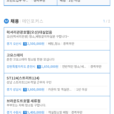
프런트업무 주간, 야간
경력무관
베팅
1년 이상
채용
메인포커스
1
/
2
럭셔리관광호텔(오산)대실없음
오산(럭셔리관광) 청소,베팅같이하실분 구합니다~
경기 오산시
월
2,500,000원
베팅,청소
경력무관
고요스테이
춘천 고요스테이 청소팀 한분 모십니다
강원특별자치도 춘천시
월
1,650,000원
전반적인 청소/세탁업무
경력무관
ST124(스트리트124)
성남 스트리트124 격일 근무자 구인
경기 성남시
월
3,600,000원
카운터 및 객실관리 전반
1년 이상
브라운도트호텔 세류점
부부또는 자매 청소팀 구합니다.
경기 수원시
월
5,400,000원
객실청소및 베팅
경력무관