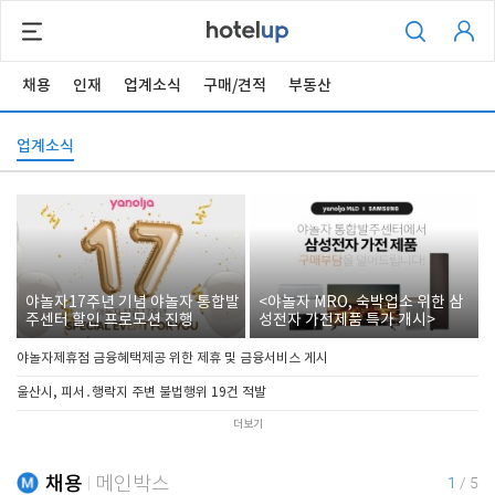
채용
인재
업계소식
구매/견적
부동산
업계소식
야놀자17주년 기념 야놀자 통합발
<야놀자 MRO, 숙박업소 위한 삼
주센터 할인 프로모션 진행
성전자 가전제품 특가 개시>
야놀자제휴점 금융혜택제공 위한 제휴 및 금융서비스 게시
울산시, 피서․행락지 주변 불법행위 19건 적발
더보기
채용
메인박스
1
/
5