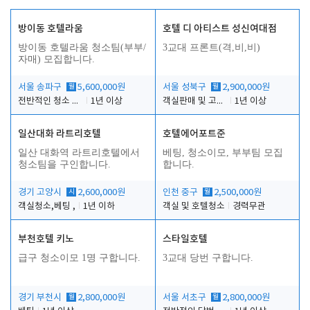
방이동 호텔라움
호텔 디 아티스트 성신여대점
방이동 호텔라움 청소팀(부부/
3교대 프론트(격,비,비)
자매) 모집합니다.
서울 송파구
월
5,600,000원
서울 성북구
월
2,900,000원
전반적인 청소 업무(객실청소.객실정리)
1년 이상
객실판매 및 고객응대
1년 이상
일산대화 라트리호텔
호텔에어포트준
일산 대화역 라트리호텔에서
베팅, 청소이모, 부부팀 모집
청소팀을 구인합니다.
합니다.
경기 고양시
시
2,600,000원
인천 중구
월
2,500,000원
객실청소,베팅 ,
1년 이하
객실 및 호텔청소
경력무관
부천호텔 키노
스타일호텔
급구 청소이모 1명 구합니다.
3교대 당번 구합니다.
경기 부천시
월
2,800,000원
서울 서초구
월
2,800,000원