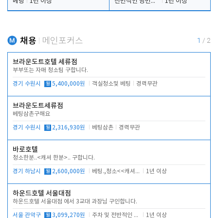
베팅
1년 이상
전반적인 당번업무
1년 이상
채용
메인포커스
1
/
2
브라운도트호텔 세류점
부부또는 자매 청소팀 구합니다.
경기 수원시
월
5,400,000원
객실청소및 베팅
경력무관
브라운도트세류점
베팅삼촌구해요
경기 수원시
월
2,316,930원
베팅삼촌
경력무관
바로호텔
청소한분..<캐셔 한분>.. 구합니다.
경기 하남시
월
2,600,000원
베팅.,청소<<캐셔 모셔봅니다.
1년 이상
하운드호텔 서울대점
하운드호텔 서울대점 에서 3교대 과장님 구인합니다.
서울 관악구
월
3,099,270원
주차 및 전반적인 당번업무
1년 이상