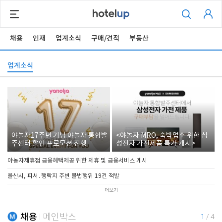
채용
인재
업계소식
구매/견적
부동산
업계소식
야놀자17주년 기념 야놀자 통합발
<야놀자 MRO, 숙박업소 위한 삼
주센터 할인 프로모션 진행
성전자 가전제품 특가 개시>
야놀자제휴점 금융혜택제공 위한 제휴 및 금융서비스 게시
울산시, 피서․행락지 주변 불법행위 19건 적발
더보기
채용
메인박스
1
/
4