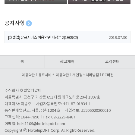
폰 증정
공지사항
[호텔업] 개인정보 처리방침 개정본1 (19.09.02)
2019.07.30
[호텔업] 유료서비스 이용약관 개정본2 (19.09.02)
2019.07.30
[호텔업] 개인정보 처리방침 개정본2 (19.09.02)
2019.07.30
홈
광고제휴
고객센터
이용약관
유료서비스 이용약관
개인정보처리방침
PC버전
주식회사 호텔업디알티
서울특별시 금천구 가산동 691 대륭테크노타운20차 1807호
대표이사: 이송주
사업자등록번호: 441-87-01934
통신판매업신고: 서울금천-1204 호
직업정보: J1206020200010
고객센터: 1644-7896
Fax: 02-2225-8487
이메일:
hdrt1109@hotelupdrt.com
Copyright ⓒ HotelupDRT Corp. All Right Reserved.