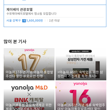
제이베이 관광호텔
수유제이베이호텔에서 청소팀 모집합니다
서울 강북구
월
5,600,000원
1년 이상
많이 본 기사
야놀자17주년 기념 야놀자 통합발
<야놀자 MRO, 숙박업소 위한 삼
주센터 할인 프로모션 진행
성전자 가전제품 특가 개시>
야놀자제휴점 금융혜택제공 위한
야놀자16주년 기념 제휴 숙박업주
제휴 및 금융서비스 게시
대상 야놀자통합발주센터 할인쿠