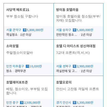
사당역 메트로21
방이동 호텔라움
부부 청소팀 구합니다
방이동 호텔라움 청소팀(부부/
자매) 모집합니다.
서울 관악구
월
5,800,000원
서울 송파구
월
5,600,000원
객실청소
1년 이상
전반적인 청소 업무(객실청소.객실정리)
1년 이상
소마호텔
호텔 디 아티스트 성신여대점
주말청소이모알바
3교대 프론트(격,비,비)
인천 미추홀구
시
10,030원
서울 성북구
월
2,900,000원
청소
경력무관
객실판매 및 고객응대
1년 이상
호텔에어포트준
호텔오로이
베팅, 청소이모, 부부팀 모집
안산시 고잔동 격일제 프론트
합니다.
인천 중구
월
2,500,000원
경기 안산시
월
3,300,000원