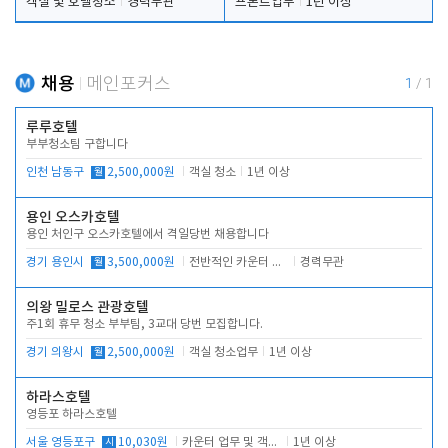
객실 및 호텔청소
경력무관
프론트업무
1년 이상
채용
메인포커스
1
/
1
루루호텔
부부청소팀 구합니다
인천 남동구
월
2,500,000원
객실 청소
1년 이상
용인 오스카호텔
용인 처인구 오스카호텔에서 격일당번 채용합니다
경기 용인시
월
3,500,000원
전반적인 카운터 업무
경력무관
의왕 밀로스 관광호텔
주1회 휴무 청소 부부팀, 3교대 당번 모집합니다.
경기 의왕시
월
2,500,000원
객실 청소업무
1년 이상
하라스호텔
영등포 하라스호텔
서울 영등포구
시
10,030원
카운터 업무 및 객실관리(청소상태 확인, 객실판매)
1년 이상