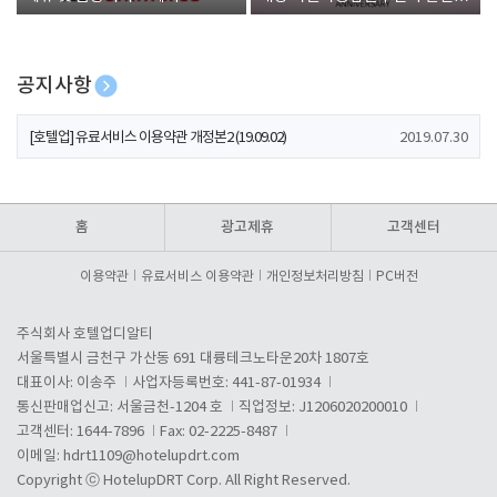
폰 증정
공지사항
[호텔업] 개인정보 처리방침 개정본1 (19.09.02)
2019.07.30
[호텔업] 유료서비스 이용약관 개정본2 (19.09.02)
2019.07.30
[호텔업] 개인정보 처리방침 개정본2 (19.09.02)
2019.07.30
홈
광고제휴
고객센터
이용약관
유료서비스 이용약관
개인정보처리방침
PC버전
주식회사 호텔업디알티
서울특별시 금천구 가산동 691 대륭테크노타운20차 1807호
대표이사: 이송주
사업자등록번호: 441-87-01934
통신판매업신고: 서울금천-1204 호
직업정보: J1206020200010
고객센터: 1644-7896
Fax: 02-2225-8487
이메일:
hdrt1109@hotelupdrt.com
Copyright ⓒ HotelupDRT Corp. All Right Reserved.