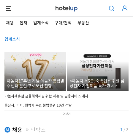
채용
인재
업계소식
구매/견적
부동산
업계소식
야놀자17주년 기념 야놀자 통합발
<야놀자 MRO, 숙박업소 위한 삼
주센터 할인 프로모션 진행
성전자 가전제품 특가 개시>
야놀자제휴점 금융혜택제공 위한 제휴 및 금융서비스 게시
울산시, 피서․행락지 주변 불법행위 19건 적발
더보기
채용
메인박스
1
/
3