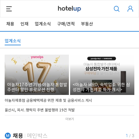
채용
인재
업계소식
구매/견적
부동산
업계소식
야놀자17주년 기념 야놀자 통합발
<야놀자 MRO, 숙박업소 위한 삼
주센터 할인 프로모션 진행
성전자 가전제품 특가 개시>
야놀자제휴점 금융혜택제공 위한 제휴 및 금융서비스 게시
울산시, 피서․행락지 주변 불법행위 19건 적발
더보기
채용
메인박스
1
/
3