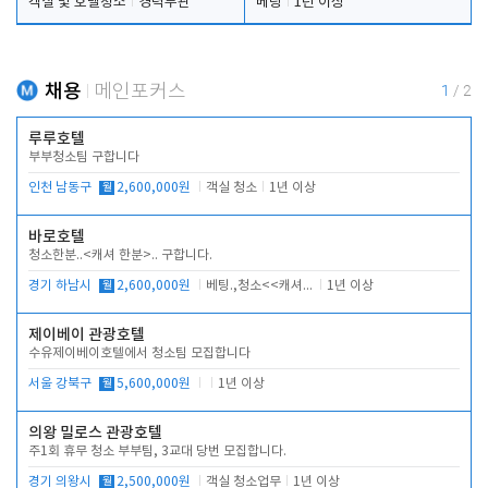
객실 및 호텔청소
경력무관
베팅
1년 이상
채용
메인포커스
1
/
2
루루호텔
부부청소팀 구합니다
인천 남동구
월
2,600,000원
객실 청소
1년 이상
바로호텔
청소한분..<캐셔 한분>.. 구합니다.
경기 하남시
월
2,600,000원
베팅.,청소<<캐셔 모셔봅니다.
1년 이상
제이베이 관광호텔
수유제이베이호텔에서 청소팀 모집합니다
서울 강북구
월
5,600,000원
1년 이상
의왕 밀로스 관광호텔
주1회 휴무 청소 부부팀, 3교대 당번 모집합니다.
경기 의왕시
월
2,500,000원
객실 청소업무
1년 이상