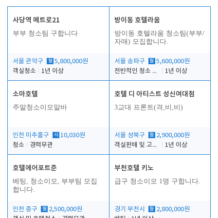
사당역 메트로21
방이동 호텔라움
부부 청소팀 구합니다
방이동 호텔라움 청소팀(부부/
자매) 모집합니다.
서울 관악구
월
5,800,000원
서울 송파구
월
5,600,000원
객실청소
1년 이상
전반적인 청소 업무(객실청소.객실정리)
1년 이상
소마호텔
호텔 디 아티스트 성신여대점
주말청소이모알바
3교대 프론트(격,비,비)
인천 미추홀구
시
10,030원
서울 성북구
월
2,900,000원
청소
경력무관
객실판매 및 고객응대
1년 이상
호텔에어포트준
부천호텔 키노
베팅, 청소이모, 부부팀 모집
급구 청소이모 1명 구합니다.
합니다.
인천 중구
월
2,500,000원
경기 부천시
월
2,800,000원