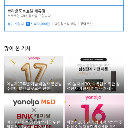
브라운도트호텔 세류점
부부또는 자매 청소팀 구합니다.
경기 수원시
월
5,400,000원
객실청소및 베팅
경력무관
많이 본 기사
야놀자17주년 기념 야놀자 통합발
<야놀자 MRO, 숙박업소 위한 삼
주센터 할인 프로모션 진행
성전자 가전제품 특가 개시>
야놀자제휴점 금융혜택제공 위한
야놀자16주년 기념 제휴 숙박업주
제휴 및 금융서비스 게시
대상 야놀자통합발주센터 할인쿠