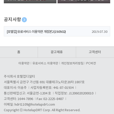
폰 증정
공지사항
[호텔업] 개인정보 처리방침 개정본1 (19.09.02)
2019.07.30
[호텔업] 유료서비스 이용약관 개정본2 (19.09.02)
2019.07.30
[호텔업] 개인정보 처리방침 개정본2 (19.09.02)
2019.07.30
홈
광고제휴
고객센터
이용약관
유료서비스 이용약관
개인정보처리방침
PC버전
주식회사 호텔업디알티
서울특별시 금천구 가산동 691 대륭테크노타운20차 1807호
대표이사: 이송주
사업자등록번호: 441-87-01934
통신판매업신고: 서울금천-1204 호
직업정보: J1206020200010
고객센터: 1644-7896
Fax: 02-2225-8487
이메일:
hdrt1109@hotelupdrt.com
Copyright ⓒ HotelupDRT Corp. All Right Reserved.