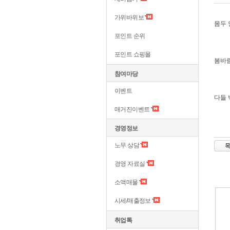
가위바위보
몸두 
포인트 순위
포인트 쇼핑몰
봄바
참여마당
이벤트
다들 
매거진이벤트
경영정보
노무 상담
경영 자료실
소액매물
시세/매출정보
취업톡