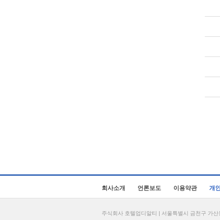
회사소개
언론보도
이용약관
개
주식회사 호텔업디알티 | 서울특별시 금천구 가산동 69