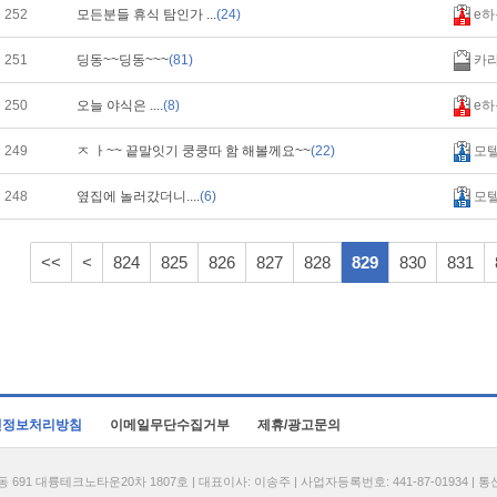
252
모든분들 휴식 탐인가 ...
(24)
e하
251
딩동~~딩동~~~
(81)
카
250
오늘 야식은 ....
(8)
e하
249
ㅈ ㅏ~~ 끝말잇기 쿵쿵따 함 해볼께요~~
(22)
모
248
옆집에 놀러갔더니....
(6)
모
<<
<
824
825
826
827
828
829
830
831
인정보처리방침
이메일무단수집거부
제휴/광고문의
1 대륭테크노타운20차 1807호 | 대표이사: 이송주 | 사업자등록번호: 441-87-01934 | 