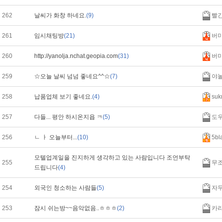
262
날씨가 화창 하네요.
(9)
빨
261
임시채팅방
(21)
버
260
http://yanolja.nchat.geopia.com
(31)
버
259
☆오늘 날씨 넘넘 좋네요^^☆
(7)
야
258
납품업체 보기 좋네요.
(4)
suk
257
다들... 평안 하시온지욥 ㅋ
(5)
도
256
ㄴ ㅏ 오늘부터...
(10)
5bl
모텔업계일을 진지하게 생각하고 있는 사람입니다 조언부탁
255
무
드립니다
(4)
254
외국인 청소하는 사람들
(5)
자
253
잠시 쉬는방~~음악없음..ㅎㅎㅎ
(2)
카