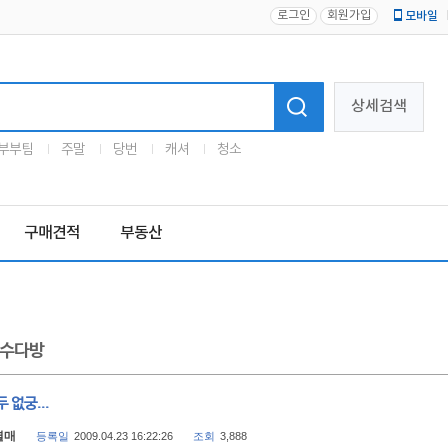
로그인
회원가입
모바일
로고
상세검색
부부팀
주말
당번
캐셔
청소
구매견적
부동산
수다방
 없궁...
열매
등록일
2009.04.23 16:22:26
조회
3,888