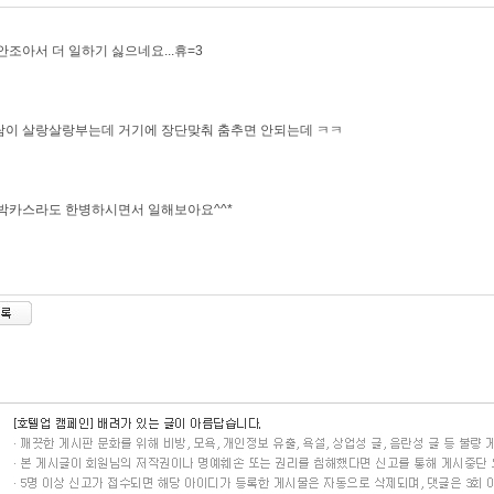
안조아서 더 일하기 싫으네요...휴=3
람이 살랑살랑부는데 거기에 장단맞춰 춤추면 안되는데 ㅋㅋ
박카스라도 한병하시면서 일해보아요^^*