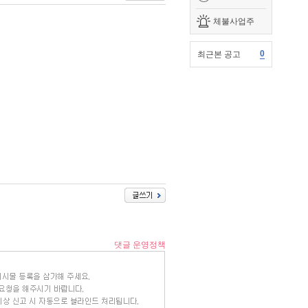
체불사업주
0
최근본 공고