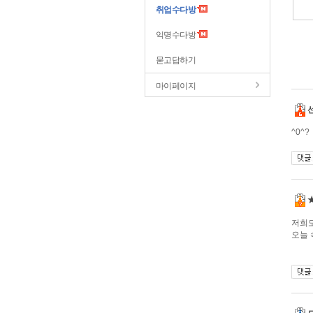
취업수다방
익명수다방
묻고답하기
마이페이지