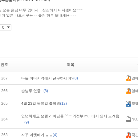
번호
제목
267
다들 어디지역에서 근무하세여?
(8)
열
266
손님두 없궁...
(8)
열
265
4월 23일 목요일 출췍방
(12)
모
안녕하세요 모텔 리어님들 ^^ ~ 의정부 mul 에서 인사 드려욤
264
NO.
~!
(9)
263
자꾸 아랫배가 ㅠㅠ
(4)
국