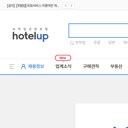
[공지] [호텔업] 유료서비스 이용약관 개정본2 (19.09.02)
[공지] [호텔업] 개인정보 처리방침 개정본2 (19.09.02)
호텔업로고
부부팀
주말
당번
캐
채용정보
업계소식
구매견적
부동산