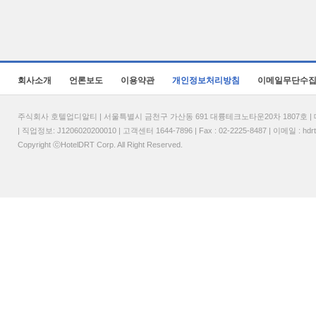
회사소개
언론보도
이용약관
개인정보처리방침
이메일무단수
주식회사 호텔업디알티 | 서울특별시 금천구 가산동 691 대륭테크노타운20차 1807호 | 대표
| 직업정보: J1206020200010 | 고객센터 1644-7896 | Fax : 02-2225-8487 | 이메일 :
hdr
Copyright ⓒHotelDRT Corp. All Right Reserved.