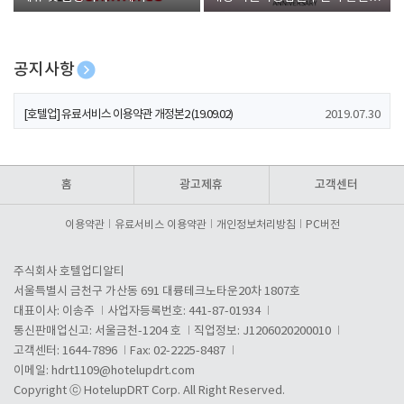
폰 증정
공지사항
[호텔업] 개인정보 처리방침 개정본1 (19.09.02)
2019.07.30
[호텔업] 유료서비스 이용약관 개정본2 (19.09.02)
2019.07.30
[호텔업] 개인정보 처리방침 개정본2 (19.09.02)
2019.07.30
홈
광고제휴
고객센터
이용약관
유료서비스 이용약관
개인정보처리방침
PC버전
주식회사 호텔업디알티
서울특별시 금천구 가산동 691 대륭테크노타운20차 1807호
대표이사: 이송주
사업자등록번호: 441-87-01934
통신판매업신고: 서울금천-1204 호
직업정보: J1206020200010
고객센터: 1644-7896
Fax: 02-2225-8487
이메일:
hdrt1109@hotelupdrt.com
Copyright ⓒ HotelupDRT Corp. All Right Reserved.