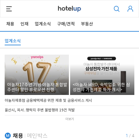
채용
인재
업계소식
구매/견적
부동산
업계소식
야놀자17주년 기념 야놀자 통합발
<야놀자 MRO, 숙박업소 위한 삼
주센터 할인 프로모션 진행
성전자 가전제품 특가 개시>
야놀자제휴점 금융혜택제공 위한 제휴 및 금융서비스 게시
울산시, 피서․행락지 주변 불법행위 19건 적발
더보기
채용
메인박스
1
/
4