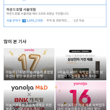
하운드호텔 서울대점
하운드호텔 서울대점 에서 3교대 과장님 구인합니다.
서울 관악구
월
3,099,270원
주차 및 전반적인 당번업무
1년 이상
많이 본 기사
야놀자17주년 기념 야놀자 통합발
<야놀자 MRO, 숙박업소 위한 삼
주센터 할인 프로모션 진행
성전자 가전제품 특가 개시>
야놀자제휴점 금융혜택제공 위한
야놀자16주년 기념 제휴 숙박업주
제휴 및 금융서비스 게시
대상 야놀자통합발주센터 할인쿠