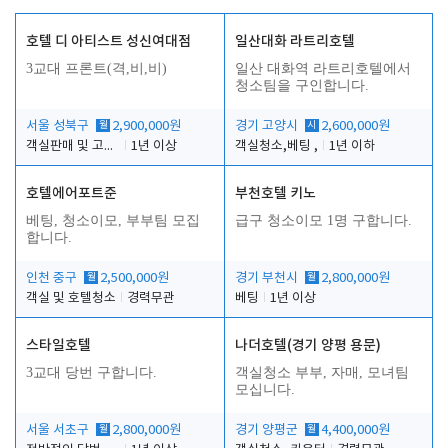
호텔 디 아티스트 성신여대점
일산대화 라트리호텔
3교대 프론트(격,비,비)
일산 대화역 라트리호텔에서
청소팀을 구인합니다.
서울 성북구
월
2,900,000원
경기 고양시
시
2,600,000원
객실판매 및 고객응대
1년 이상
객실청소,베팅 ,
1년 이하
호텔에어포트준
부천호텔 키노
베팅, 청소이모, 부부팀 모집
급구 청소이모 1명 구합니다.
합니다.
인천 중구
월
2,500,000원
경기 부천시
월
2,800,000원
객실 및 호텔청소
경력무관
베팅
1년 이상
스타일호텔
나더호텔(경기 양평 용문)
3교대 당번 구합니다.
객실청소 부부, 자매, 모녀팀
모십니다.
서울 서초구
월
2,800,000원
경기 양평군
월
4,400,000원