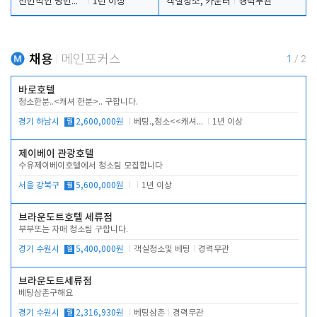
전반적인 당번업무
1년 이상
객실청소, 카운터
경력무관
채용
메인포커스
1
/
2
바로호텔
청소한분..<캐셔 한분>.. 구합니다.
경기 하남시
월
2,600,000원
베팅.,청소<<캐셔 모셔봅니다.
1년 이상
제이베이 관광호텔
수유제이베이호텔에서 청소팀 모집합니다
서울 강북구
월
5,600,000원
1년 이상
브라운도트호텔 세류점
부부또는 자매 청소팀 구합니다.
경기 수원시
월
5,400,000원
객실청소및 베팅
경력무관
브라운도트세류점
베팅삼촌구해요
경기 수원시
월
2,316,930원
베팅삼촌
경력무관