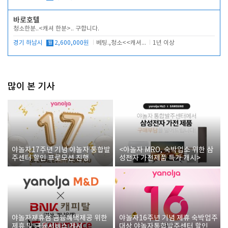
바로호텔
청소한분..<캐셔 한분>.. 구합니다.
경기 하남시
월
2,600,000원
베팅.,청소<<캐셔 모셔봅니다.
1년 이상
많이 본 기사
야놀자17주년 기념 야놀자 통합발
<야놀자 MRO, 숙박업소 위한 삼
주센터 할인 프로모션 진행
성전자 가전제품 특가 개시>
야놀자제휴점 금융혜택제공 위한
야놀자16주년 기념 제휴 숙박업주
제휴 및 금융서비스 게시
대상 야놀자통합발주센터 할인쿠