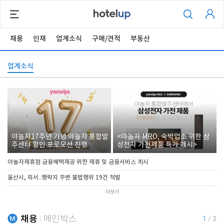
채용
인재
업계소식
구매/견적
부동산
업계소식
야놀자17주년 기념 야놀자 통합발
<야놀자 MRO, 숙박업소 위한 삼
주센터 할인 프로모션 진행
성전자 가전제품 특가 개시>
야놀자제휴점 금융혜택제공 위한 제휴 및 금융서비스 게시
울산시, 피서․행락지 주변 불법행위 19건 적발
더보기
채용
메인박스
1
/
3