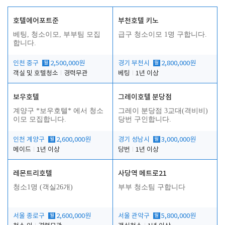
호텔에어포트준
부천호텔 키노
베팅, 청소이모, 부부팀 모집
급구 청소이모 1명 구합니다.
합니다.
인천 중구
월
2,500,000원
경기 부천시
월
2,800,000원
객실 및 호텔청소
경력무관
베팅
1년 이상
보우호텔
그레이호텔 분당점
계양구 *보우호텔* 에서 청소
그레이 분당점 3교대(격비비)
이모 모집합니다.
당번 구인합니다.
인천 계양구
월
2,600,000원
경기 성남시
월
3,000,000원
메이드
1년 이상
당번
1년 이상
레몬트리호텔
사당역 메트로21
청소1명 (객실26개)
부부 청소팀 구합니다
서울 종로구
월
2,600,000원
서울 관악구
월
5,800,000원