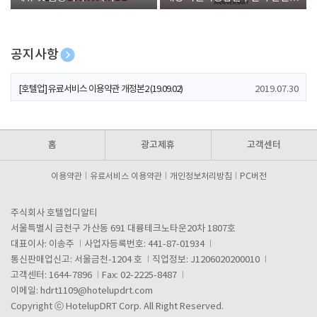
폰 증정
공지사항
[호텔업] 개인정보 처리방침 개정본1 (19.09.02)
2019.07.30
[호텔업] 유료서비스 이용약관 개정본2 (19.09.02)
2019.07.30
[호텔업] 개인정보 처리방침 개정본2 (19.09.02)
2019.07.30
홈
광고제휴
고객센터
이용약관
유료서비스 이용약관
개인정보처리방침
PC버전
주식회사 호텔업디알티
서울특별시 금천구 가산동 691 대륭테크노타운20차 1807호
대표이사: 이송주
사업자등록번호: 441-87-01934
통신판매업신고: 서울금천-1204 호
직업정보: J1206020200010
고객센터: 1644-7896
Fax: 02-2225-8487
이메일:
hdrt1109@hotelupdrt.com
Copyright ⓒ HotelupDRT Corp. All Right Reserved.