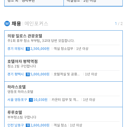
청소 외
경력무관
객실청소
1년 이상
채용
메인포커스
1
/
2
의왕 밀로스 관광호텔
주1회 휴무 청소 부부팀, 3교대 당번 모집합니다.
경기 의왕시
월
2,500,000원
객실 청소업무
1년 이상
호텔야자 평택역점
청소 1팀 구인합니다
경기 평택시
월
5,000,000원
호텔객실 및 공용시설 청소 관리
1년 이상
하라스호텔
영등포 하라스호텔
서울 영등포구
시
10,030원
카운터 업무 및 객실관리(청소상태 확인, 객실판매)
1년 이상
루루호텔
부부청소팀 구합니다
인천 남동구
월
2,600,000원
객실 청소
1년 이상