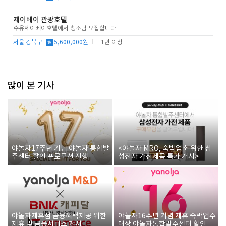
제이베이 관광호텔
수유제이베이호텔에서 청소팀 모집합니다
서울 강북구
월
5,600,000원
1년 이상
많이 본 기사
야놀자17주년 기념 야놀자 통합발
<야놀자 MRO, 숙박업소 위한 삼
주센터 할인 프로모션 진행
성전자 가전제품 특가 개시>
야놀자제휴점 금융혜택제공 위한
야놀자16주년 기념 제휴 숙박업주
제휴 및 금융서비스 게시
대상 야놀자통합발주센터 할인쿠