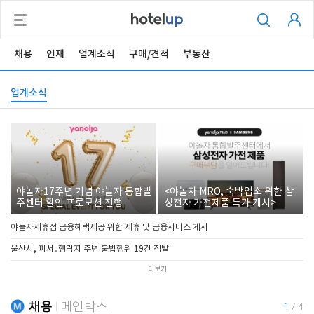
채용
인재
업계소식
구매/견적
부동산
업계소식
야놀자17주년 기념 야놀자 통합발
<야놀자 MRO, 숙박업소 위한 삼
주센터 할인 프로모션 진행
성전자 가전제품 특가 개시>
야놀자제휴점 금융혜택제공 위한 제휴 및 금융서비스 게시
울산시, 피서․행락지 주변 불법행위 19건 적발
더보기
채용
메인박스
1
/
4