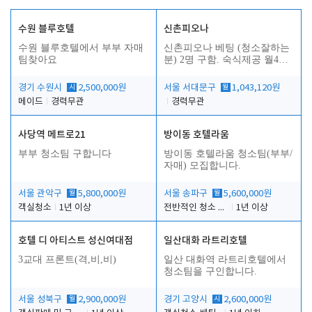
수원 블루호텔
신촌피오나
수원 블루호텔에서 부부 자매
신촌피오나 베팅 (청소잘하는
팀찾아요
분) 2명 구함. 숙식제공 월4회
휴무
경기 수원시
시
2,500,000원
서울 서대문구
월
1,043,120원
메이드
경력무관
경력무관
사당역 메트로21
방이동 호텔라움
부부 청소팀 구합니다
방이동 호텔라움 청소팀(부부/
자매) 모집합니다.
서울 관악구
월
5,800,000원
서울 송파구
월
5,600,000원
객실청소
1년 이상
전반적인 청소 업무(객실청소.객실정리)
1년 이상
호텔 디 아티스트 성신여대점
일산대화 라트리호텔
3교대 프론트(격,비,비)
일산 대화역 라트리호텔에서
청소팀을 구인합니다.
서울 성북구
월
2,900,000원
경기 고양시
시
2,600,000원