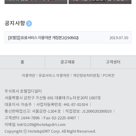
폰 증정
공지사항
[호텔업] 개인정보 처리방침 개정본1 (19.09.02)
2019.07.30
[호텔업] 유료서비스 이용약관 개정본2 (19.09.02)
2019.07.30
[호텔업] 개인정보 처리방침 개정본2 (19.09.02)
2019.07.30
홈
광고제휴
고객센터
이용약관
유료서비스 이용약관
개인정보처리방침
PC버전
주식회사 호텔업디알티
서울특별시 금천구 가산동 691 대륭테크노타운20차 1807호
대표이사: 이송주
사업자등록번호: 441-87-01934
통신판매업신고: 서울금천-1204 호
직업정보: J1206020200010
고객센터: 1644-7896
Fax: 02-2225-8487
이메일:
hdrt1109@hotelupdrt.com
Copyright ⓒ HotelupDRT Corp. All Right Reserved.