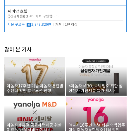
쎄비앙 호텔
((신규채용)) 3교대 캐셔 구인합니다
서울 구로구
월
2,948,820원
캐셔
1년 이상
많이 본 기사
야놀자17주년 기념 야놀자 통합발
<야놀자 MRO, 숙박업소 위한 삼
주센터 할인 프로모션 진행
성전자 가전제품 특가 개시>
야놀자제휴점 금융혜택제공 위한
야놀자16주년 기념 제휴 숙박업주
제휴 및 금융서비스 게시
대상 야놀자통합발주센터 할인쿠