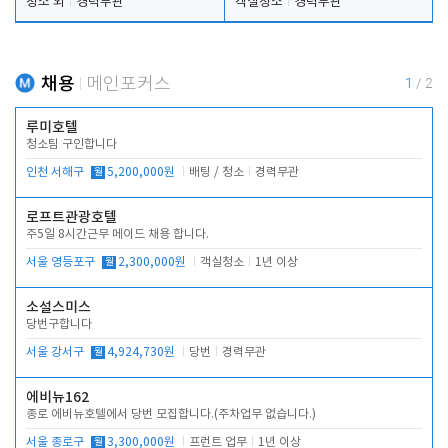
청소 외
경력무관
객실청소
경력무관
채용
메인포커스
1
/
2
루미호텔
청소팀 구인합니다
인천 서해구
월
5,200,000원
배팅 / 청소
경력무관
로프트관광호텔
주5일 8시간근무 메이드 채용 합니다.
서울 영등포구
월
2,300,000원
객실청소
1년 이상
소설스미스
당번구합니다
서울 강서구
월
4,924,730원
당번
경력무관
에비뉴162
종로 에비뉴호텔에서 당번 모집합니다.(주차업무 없습니다.)
서울 종로구
월
3,300,000원
프런트 업무
1년 이상