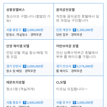
상봉호텔버스
꿈의궁전호텔
청소이모 구합니다 (합법만 가
작전동 꿈의궁전 호텔에서 당
능)
번 과장님 구인합니다.
서울 중랑구
월
2,600,000원
인천 계양구
월
3,200,000원
탕청소 .객실청소
경력무관
당번 업무
경력무관
안양 제이엠 모텔
어반브라운 호텔
안양 모텔 객실 청소/베팅 직
안산 상록수역부근 호텔에서
원 모집
부부 룸 메이드를 구합니다.
경기 안양시
월
2,600,000원
경기 안산시
월
5,576,680원
청소 및 베팅
경력무관
룸 메이드
경력무관
레몬트리호텔
CL모텔
청소1명 (객실26개)
이모님 모집합니다~~
서울 종로구
월
2,600,000원
서울 강서구
월
2,600,000원