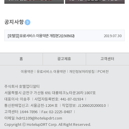
폰 증정
공지사항
[호텔업] 개인정보 처리방침 개정본1 (19.09.02)
2019.07.30
[호텔업] 유료서비스 이용약관 개정본2 (19.09.02)
2019.07.30
[호텔업] 개인정보 처리방침 개정본2 (19.09.02)
2019.07.30
홈
광고제휴
고객센터
이용약관
유료서비스 이용약관
개인정보처리방침
PC버전
주식회사 호텔업디알티
서울특별시 금천구 가산동 691 대륭테크노타운20차 1807호
대표이사: 이송주
사업자등록번호: 441-87-01934
통신판매업신고: 서울금천-1204 호
직업정보: J1206020200010
고객센터: 1644-7896
Fax: 02-2225-8487
이메일:
hdrt1109@hotelupdrt.com
Copyright ⓒ HotelupDRT Corp. All Right Reserved.