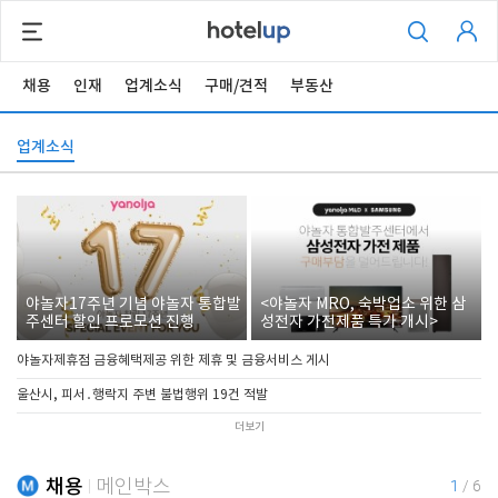
채용
인재
업계소식
구매/견적
부동산
업계소식
야놀자17주년 기념 야놀자 통합발
<야놀자 MRO, 숙박업소 위한 삼
주센터 할인 프로모션 진행
성전자 가전제품 특가 개시>
야놀자제휴점 금융혜택제공 위한 제휴 및 금융서비스 게시
울산시, 피서․행락지 주변 불법행위 19건 적발
더보기
채용
메인박스
1
/
6