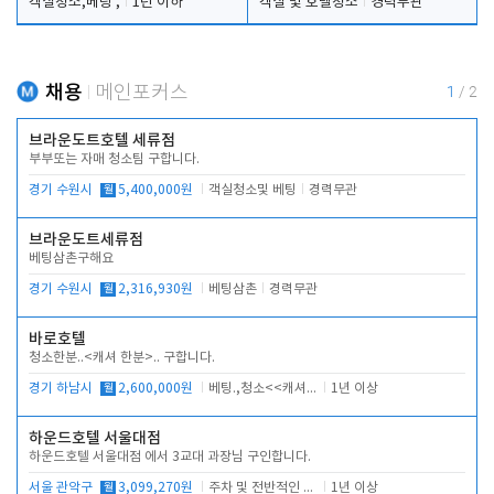
객실청소,베팅 ,
1년 이하
객실 및 호텔청소
경력무관
채용
메인포커스
1
/
2
브라운도트호텔 세류점
부부또는 자매 청소팀 구합니다.
경기 수원시
월
5,400,000원
객실청소및 베팅
경력무관
브라운도트세류점
베팅삼촌구해요
경기 수원시
월
2,316,930원
베팅삼촌
경력무관
바로호텔
청소한분..<캐셔 한분>.. 구합니다.
경기 하남시
월
2,600,000원
베팅.,청소<<캐셔 모셔봅니다.
1년 이상
하운드호텔 서울대점
하운드호텔 서울대점 에서 3교대 과장님 구인합니다.
서울 관악구
월
3,099,270원
주차 및 전반적인 당번업무
1년 이상