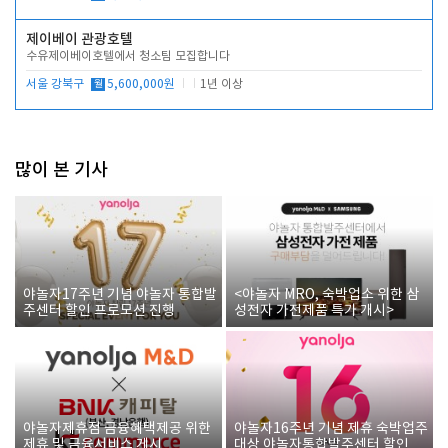
제이베이 관광호텔
수유제이베이호텔에서 청소팀 모집합니다
서울 강북구
월
5,600,000원
1년 이상
많이 본 기사
야놀자17주년 기념 야놀자 통합발
<야놀자 MRO, 숙박업소 위한 삼
주센터 할인 프로모션 진행
성전자 가전제품 특가 개시>
야놀자제휴점 금융혜택제공 위한
야놀자16주년 기념 제휴 숙박업주
제휴 및 금융서비스 게시
대상 야놀자통합발주센터 할인쿠