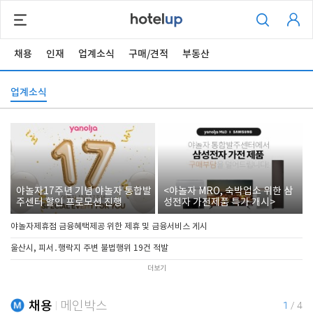
채용
인재
업계소식
구매/견적
부동산
업계소식
야놀자17주년 기념 야놀자 통합발
<야놀자 MRO, 숙박업소 위한 삼
주센터 할인 프로모션 진행
성전자 가전제품 특가 개시>
야놀자제휴점 금융혜택제공 위한 제휴 및 금융서비스 게시
울산시, 피서․행락지 주변 불법행위 19건 적발
더보기
채용
메인박스
1
/
4