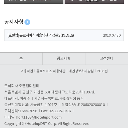
폰 증정
공지사항
[호텔업] 개인정보 처리방침 개정본1 (19.09.02)
2019.07.30
[호텔업] 유료서비스 이용약관 개정본2 (19.09.02)
2019.07.30
[호텔업] 개인정보 처리방침 개정본2 (19.09.02)
2019.07.30
홈
광고제휴
고객센터
이용약관
유료서비스 이용약관
개인정보처리방침
PC버전
주식회사 호텔업디알티
서울특별시 금천구 가산동 691 대륭테크노타운20차 1807호
대표이사: 이송주
사업자등록번호: 441-87-01934
통신판매업신고: 서울금천-1204 호
직업정보: J1206020200010
고객센터: 1644-7896
Fax: 02-2225-8487
이메일:
hdrt1109@hotelupdrt.com
Copyright ⓒ HotelupDRT Corp. All Right Reserved.