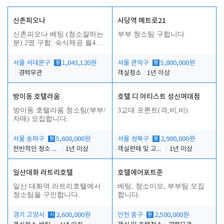
신촌피오나
사당역 메트로21
신촌피오나 베팅 (청소잘하는
부부 청소팀 구합니다
분) 2명 구함. 숙식제공 월4회
휴무
서울 서대문구
월
1,043,120원
서울 관악구
월
5,800,000원
경력무관
객실청소
1년 이상
방이동 호텔라움
호텔 디 아티스트 성신여대점
방이동 호텔라움 청소팀(부부/
3교대 프론트(격,비,비)
자매) 모집합니다.
서울 송파구
월
5,600,000원
서울 성북구
월
2,900,000원
전반적인 청소 업무(객실청소.객실정리)
1년 이상
객실판매 및 고객응대
1년 이상
일산대화 라트리호텔
호텔에어포트준
일산 대화역 라트리호텔에서
베팅, 청소이모, 부부팀 모집
청소팀을 구인합니다.
합니다.
경기 고양시
시
2,600,000원
인천 중구
월
2,500,000원