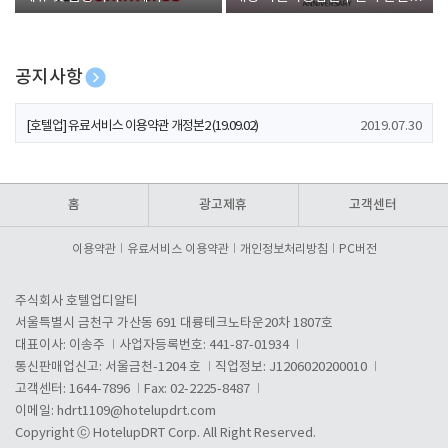
폰 증정
공지사항
[호텔업] 개인정보 처리방침 개정본1 (19.09.02)
2019.07.30
[호텔업] 유료서비스 이용약관 개정본2 (19.09.02)
2019.07.30
[호텔업] 개인정보 처리방침 개정본2 (19.09.02)
2019.07.30
홈
광고제휴
고객센터
이용약관
유료서비스 이용약관
개인정보처리방침
PC버전
주식회사 호텔업디알티
서울특별시 금천구 가산동 691 대륭테크노타운20차 1807호
대표이사: 이송주
사업자등록번호: 441-87-01934
통신판매업신고: 서울금천-1204 호
직업정보: J1206020200010
고객센터: 1644-7896
Fax: 02-2225-8487
이메일:
hdrt1109@hotelupdrt.com
Copyright ⓒ HotelupDRT Corp. All Right Reserved.