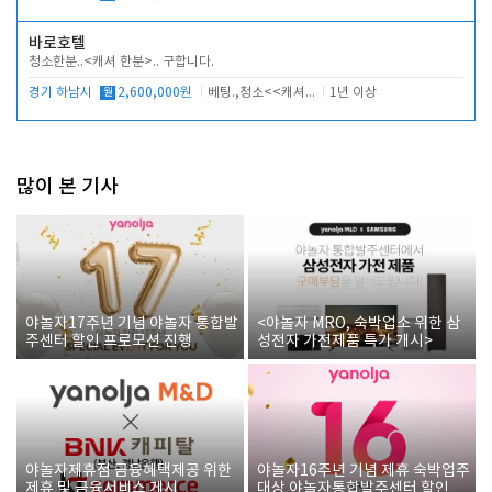
바로호텔
청소한분..<캐셔 한분>.. 구합니다.
경기 하남시
월
2,600,000원
베팅.,청소<<캐셔 모셔봅니다.
1년 이상
많이 본 기사
야놀자17주년 기념 야놀자 통합발
<야놀자 MRO, 숙박업소 위한 삼
주센터 할인 프로모션 진행
성전자 가전제품 특가 개시>
야놀자제휴점 금융혜택제공 위한
야놀자16주년 기념 제휴 숙박업주
제휴 및 금융서비스 게시
대상 야놀자통합발주센터 할인쿠