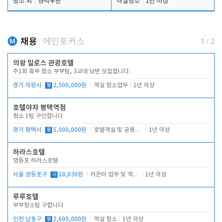
청소 외
경력무관
객실청소
1년 이상
채용
메인포커스
1
/
2
의왕 밀로스 관광호텔
주1회 휴무 청소 부부팀, 3교대 당번 모집합니다.
경기 의왕시
월
2,500,000원
객실 청소업무
1년 이상
호텔야자 평택역점
청소 1팀 구인합니다
경기 평택시
월
5,000,000원
호텔객실 및 공용시설 청소 관리
1년 이상
하라스호텔
영등포 하라스호텔
서울 영등포구
시
10,030원
카운터 업무 및 객실관리(청소상태 확인, 객실판매)
1년 이상
루루호텔
부부청소팀 구합니다
인천 남동구
월
2,600,000원
객실 청소
1년 이상