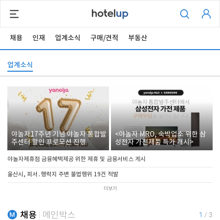
채용
인재
업계소식
구매/견적
부동산
업계소식
야놀자17주년 기념 야놀자 통합발
<야놀자 MRO, 숙박업소 위한 삼
주센터 할인 프로모션 진행
성전자 가전제품 특가 개시>
야놀자제휴점 금융혜택제공 위한 제휴 및 금융서비스 게시
울산시, 피서․행락지 주변 불법행위 19건 적발
더보기
채용
메인박스
1
/
3