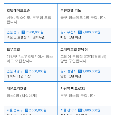
호텔에어포트준
부천호텔 키노
베팅, 청소이모, 부부팀 모집
급구 청소이모 1명 구합니다.
합니다.
인천 중구
월
2,500,000원
경기 부천시
월
2,800,000원
객실 및 호텔청소
경력무관
베팅
1년 이상
보우호텔
그레이호텔 분당점
계양구 *보우호텔* 에서 청소
그레이 분당점 3교대(격비비)
이모 모집합니다.
당번 구인합니다.
인천 계양구
월
2,600,000원
경기 성남시
월
3,000,000원
메이드
1년 이상
당번
1년 이상
레몬트리호텔
사당역 메트로21
청소1명 (객실26개)
부부 청소팀 구합니다
서울 종로구
월
2,600,000원
서울 관악구
월
5,800,000원