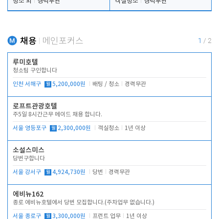
청소 외
경력무관
객실청소
경력무관
채용
메인포커스
1
/
2
루미호텔
청소팀 구인합니다
인천 서해구
월
5,200,000원
배팅 / 청소
경력무관
로프트관광호텔
주5일 8시간근무 메이드 채용 합니다.
서울 영등포구
월
2,300,000원
객실청소
1년 이상
소설스미스
당번구합니다
서울 강서구
월
4,924,730원
당번
경력무관
에비뉴162
종로 에비뉴호텔에서 당번 모집합니다.(주차업무 없습니다.)
서울 종로구
월
3,300,000원
프런트 업무
1년 이상