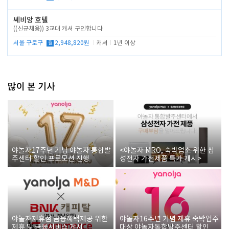
쎄비앙 호텔
((신규채용)) 3교대 캐셔 구인합니다
서울 구로구
월
2,948,820원
캐셔
1년 이상
많이 본 기사
야놀자17주년 기념 야놀자 통합발
<야놀자 MRO, 숙박업소 위한 삼
주센터 할인 프로모션 진행
성전자 가전제품 특가 개시>
야놀자제휴점 금융혜택제공 위한
야놀자16주년 기념 제휴 숙박업주
제휴 및 금융서비스 게시
대상 야놀자통합발주센터 할인쿠