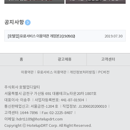
폰 증정
공지사항
[호텔업] 개인정보 처리방침 개정본1 (19.09.02)
2019.07.30
[호텔업] 유료서비스 이용약관 개정본2 (19.09.02)
2019.07.30
[호텔업] 개인정보 처리방침 개정본2 (19.09.02)
2019.07.30
홈
광고제휴
고객센터
이용약관
유료서비스 이용약관
개인정보처리방침
PC버전
주식회사 호텔업디알티
서울특별시 금천구 가산동 691 대륭테크노타운20차 1807호
대표이사: 이송주
사업자등록번호: 441-87-01934
통신판매업신고: 서울금천-1204 호
직업정보: J1206020200010
고객센터: 1644-7896
Fax: 02-2225-8487
이메일:
hdrt1109@hotelupdrt.com
Copyright ⓒ HotelupDRT Corp. All Right Reserved.