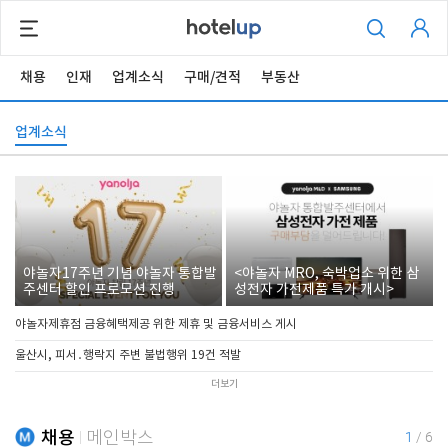
채용
인재
업계소식
구매/견적
부동산
업계소식
야놀자17주년 기념 야놀자 통합발
<야놀자 MRO, 숙박업소 위한 삼
주센터 할인 프로모션 진행
성전자 가전제품 특가 개시>
야놀자제휴점 금융혜택제공 위한 제휴 및 금융서비스 게시
울산시, 피서․행락지 주변 불법행위 19건 적발
더보기
채용
메인박스
1
/
6