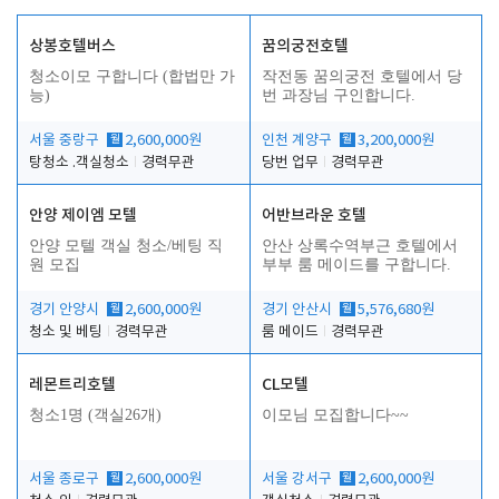
상봉호텔버스
꿈의궁전호텔
청소이모 구합니다 (합법만 가
작전동 꿈의궁전 호텔에서 당
능)
번 과장님 구인합니다.
서울 중랑구
월
2,600,000원
인천 계양구
월
3,200,000원
탕청소 .객실청소
경력무관
당번 업무
경력무관
안양 제이엠 모텔
어반브라운 호텔
안양 모텔 객실 청소/베팅 직
안산 상록수역부근 호텔에서
원 모집
부부 룸 메이드를 구합니다.
경기 안양시
월
2,600,000원
경기 안산시
월
5,576,680원
청소 및 베팅
경력무관
룸 메이드
경력무관
레몬트리호텔
CL모텔
청소1명 (객실26개)
이모님 모집합니다~~
서울 종로구
월
2,600,000원
서울 강서구
월
2,600,000원