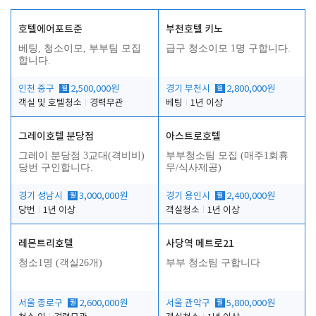
호텔에어포트준
부천호텔 키노
베팅, 청소이모, 부부팀 모집
급구 청소이모 1명 구합니다.
합니다.
인천 중구
월
2,500,000원
경기 부천시
월
2,800,000원
객실 및 호텔청소
경력무관
베팅
1년 이상
그레이호텔 분당점
아스트로호텔
그레이 분당점 3교대(격비비)
부부청소팀 모집 (매주1회휴
당번 구인합니다.
무/식사제공)
경기 성남시
월
3,000,000원
경기 용인시
월
2,400,000원
당번
1년 이상
객실청소
1년 이상
레몬트리호텔
사당역 메트로21
청소1명 (객실26개)
부부 청소팀 구합니다
서울 종로구
월
2,600,000원
서울 관악구
월
5,800,000원