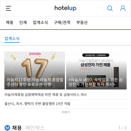
채용
인재
업계소식
구매/견적
부동산
업계소식
야놀자17주년 기념 야놀자 통합발
<야놀자 MRO, 숙박업소 위한 삼
주센터 할인 프로모션 진행
성전자 가전제품 특가 개시>
야놀자제휴점 금융혜택제공 위한 제휴 및 금융서비스 게시
울산시, 피서․행락지 주변 불법행위 19건 적발
더보기
채용
메인박스
1
/
3