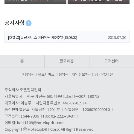
폰 증정
공지사항
[호텔업] 개인정보 처리방침 개정본1 (19.09.02)
2019.07.30
[호텔업] 유료서비스 이용약관 개정본2 (19.09.02)
2019.07.30
[호텔업] 개인정보 처리방침 개정본2 (19.09.02)
2019.07.30
홈
광고제휴
고객센터
이용약관
유료서비스 이용약관
개인정보처리방침
PC버전
주식회사 호텔업디알티
서울특별시 금천구 가산동 691 대륭테크노타운20차 1807호
대표이사: 이송주
사업자등록번호: 441-87-01934
통신판매업신고: 서울금천-1204 호
직업정보: J1206020200010
고객센터: 1644-7896
Fax: 02-2225-8487
이메일:
hdrt1109@hotelupdrt.com
Copyright ⓒ HotelupDRT Corp. All Right Reserved.