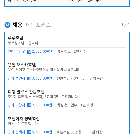
청소 외
경력무관
객실청소
1년 이상
채용
메인포커스
1
/
2
루루호텔
부부청소팀 구합니다
인천 남동구
월
2,500,000원
객실 청소
1년 이상
용인 오스카호텔
용인 처인구 오스카호텔에서 격일당번 채용합니다
경기 용인시
월
3,500,000원
전반적인 카운터 업무
경력무관
의왕 밀로스 관광호텔
주1회 휴무 청소 부부팀, 3교대 당번 모집합니다.
경기 의왕시
월
2,500,000원
객실 청소업무
1년 이상
호텔야자 평택역점
청소 1팀 구인합니다
경기 평택시
월
5,000,000원
호텔객실 및 공용시설 청소 관리
1년 이상