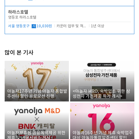
하라스호텔
영등포 하라스호텔
서울 영등포구
시
10,030원
카운터 업무 및 객실관리(청소상태 확인, 객실판매)
1년 이상
많이 본 기사
야놀자17주년 기념 야놀자 통합발
<야놀자 MRO, 숙박업소 위한 삼
주센터 할인 프로모션 진행
성전자 가전제품 특가 개시>
야놀자제휴점 금융혜택제공 위한
야놀자16주년 기념 제휴 숙박업주
제휴 및 금융서비스 게시
대상 야놀자통합발주센터 할인쿠