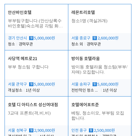
안산바인호텔
레몬트리호텔
부부팀구합니다.(안산상록수
청소1명 (객실26개)
바인호텔)숙소제공 각팀 화장
실.샤워실 따로있습니다.
경기 안산시
월
5,000,000원
서울 종로구
월
2,600,000원
청소
경력무관
청소 외
경력무관
사당역 메트로21
방이동 호텔라움
부부 청소팀 구합니다
방이동 호텔라움 청소팀(부부/
자매) 모집합니다.
서울 관악구
월
5,800,000원
서울 송파구
월
5,600,000원
객실청소
1년 이상
전반적인 청소 업무(객실청소.객실정리)
1년 이상
호텔 디 아티스트 성신여대점
호텔에어포트준
3교대 프론트(격,비,비)
베팅, 청소이모, 부부팀 모집
합니다.
서울 성북구
월
2,900,000원
인천 중구
월
2,500,000원