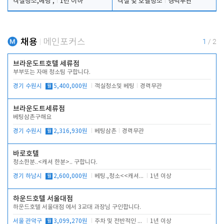
객실청소,베팅 ,
1년 이하
객실 및 호텔청소
경력무관
채용
메인포커스
1
/
2
브라운도트호텔 세류점
부부또는 자매 청소팀 구합니다.
경기 수원시
월
5,400,000원
객실청소및 베팅
경력무관
브라운도트세류점
베팅삼촌구해요
경기 수원시
월
2,316,930원
베팅삼촌
경력무관
바로호텔
청소한분..<캐셔 한분>.. 구합니다.
경기 하남시
월
2,600,000원
베팅.,청소<<캐셔 모셔봅니다.
1년 이상
하운드호텔 서울대점
하운드호텔 서울대점 에서 3교대 과장님 구인합니다.
서울 관악구
월
3,099,270원
주차 및 전반적인 당번업무
1년 이상