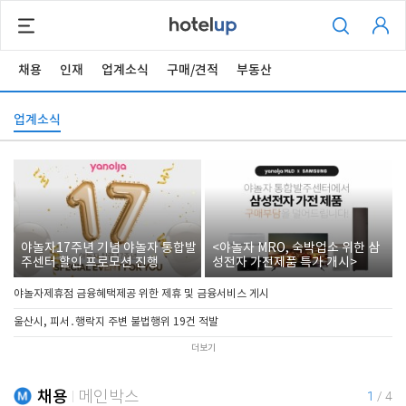
채용
인재
업계소식
구매/견적
부동산
업계소식
야놀자17주년 기념 야놀자 통합발
<야놀자 MRO, 숙박업소 위한 삼
주센터 할인 프로모션 진행
성전자 가전제품 특가 개시>
야놀자제휴점 금융혜택제공 위한 제휴 및 금융서비스 게시
울산시, 피서․행락지 주변 불법행위 19건 적발
더보기
채용
메인박스
1
/
4