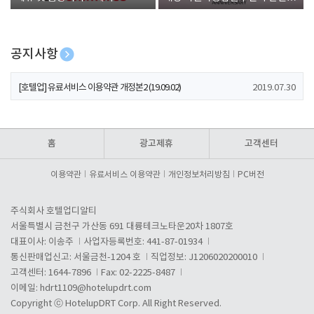
폰 증정
공지사항
[호텔업] 개인정보 처리방침 개정본1 (19.09.02)
2019.07.30
[호텔업] 유료서비스 이용약관 개정본2 (19.09.02)
2019.07.30
[호텔업] 개인정보 처리방침 개정본2 (19.09.02)
2019.07.30
홈
광고제휴
고객센터
이용약관
유료서비스 이용약관
개인정보처리방침
PC버전
주식회사 호텔업디알티
서울특별시 금천구 가산동 691 대륭테크노타운20차 1807호
대표이사: 이송주
사업자등록번호: 441-87-01934
통신판매업신고: 서울금천-1204 호
직업정보: J1206020200010
고객센터: 1644-7896
Fax: 02-2225-8487
이메일:
hdrt1109@hotelupdrt.com
Copyright ⓒ HotelupDRT Corp. All Right Reserved.