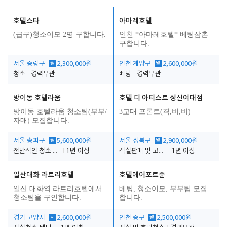
호텔스타
아마레호텔
(급구)청소이모 2명 구합니다.
인천 *아마레호텔* 베팅삼촌
구합니다.
서울 중랑구
월
2,300,000원
인천 계양구
월
2,600,000원
청소
경력무관
베팅
경력무관
방이동 호텔라움
호텔 디 아티스트 성신여대점
방이동 호텔라움 청소팀(부부/
3교대 프론트(격,비,비)
자매) 모집합니다.
서울 송파구
월
5,600,000원
서울 성북구
월
2,900,000원
전반적인 청소 업무(객실청소.객실정리)
1년 이상
객실판매 및 고객응대
1년 이상
일산대화 라트리호텔
호텔에어포트준
일산 대화역 라트리호텔에서
베팅, 청소이모, 부부팀 모집
청소팀을 구인합니다.
합니다.
경기 고양시
시
2,600,000원
인천 중구
월
2,500,000원