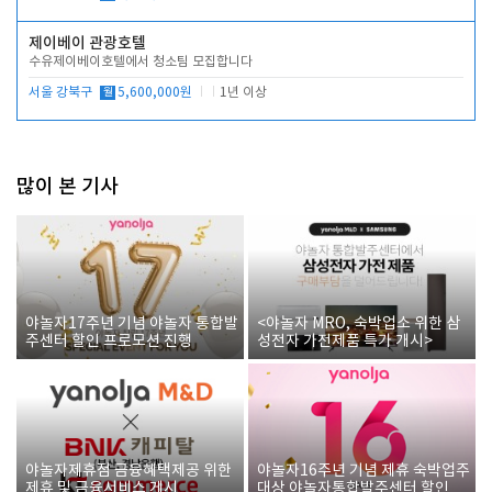
제이베이 관광호텔
수유제이베이호텔에서 청소팀 모집합니다
서울 강북구
월
5,600,000원
1년 이상
많이 본 기사
야놀자17주년 기념 야놀자 통합발
<야놀자 MRO, 숙박업소 위한 삼
주센터 할인 프로모션 진행
성전자 가전제품 특가 개시>
야놀자제휴점 금융혜택제공 위한
야놀자16주년 기념 제휴 숙박업주
제휴 및 금융서비스 게시
대상 야놀자통합발주센터 할인쿠